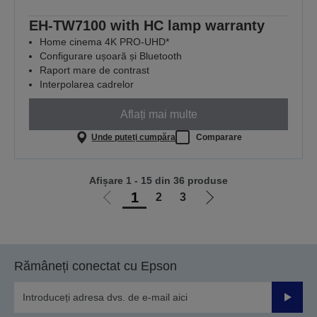
EH-TW7100 with HC lamp warranty
Home cinema 4K PRO-UHD*
Configurare ușoară și Bluetooth
Raport mare de contrast
Interpolarea cadrelor
Aflați mai multe
Unde puteți cumpăra
Comparare
Afișare 1 - 15 din 36 produse
1
2
3
Mergi
Mergi
la
la
pagina
pagina
anterioară
următoare
Rămâneți conectat cu Epson
Trimiteț