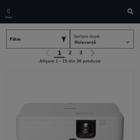
Skip
to
Căuta
main
Meniu
content
Sortare după:
Filtre
1
2
3
Mergi
Mergi
Afișare 1 - 15 din 36 produse
la
la
pagina
pagina
anterioară
următoare