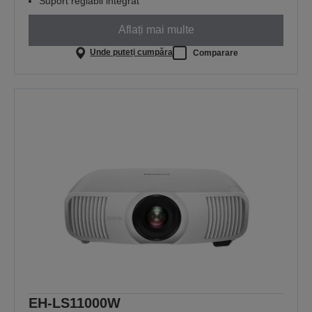
Suport reglabil integrat
Aflați mai multe
Unde puteți cumpăra
Comparare
EH-LS11000W