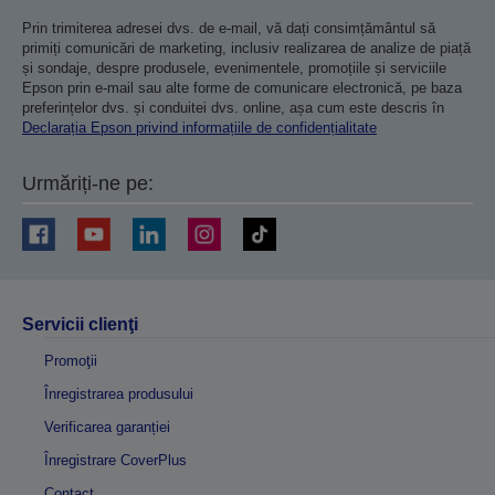
Prin trimiterea adresei dvs. de e-mail, vă dați consimțământul să
primiți comunicări de marketing, inclusiv realizarea de analize de piață
și sondaje, despre produsele, evenimentele, promoțiile și serviciile
Epson prin e-mail sau alte forme de comunicare electronică, pe baza
preferințelor dvs. și conduitei dvs. online, așa cum este descris în
Declarația Epson privind informațiile de confidențialitate
Urmăriți-ne pe:
Servicii clienţi
Promoţii
Înregistrarea produsului
Verificarea garanției
Înregistrare CoverPlus
Contact