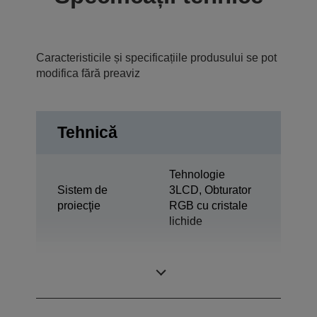
Caracteristicile și specificațiile produsului se pot
modifica fără preaviz
Tehnică
Tehnologie
Sistem de
3LCD, Obturator
proiecţie
RGB cu cristale
lichide
1,04 inchi cu C2
Panou LCD
Fine