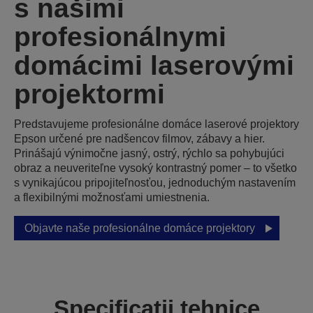
s našimi
profesionálnymi
domácimi laserovými
projektormi
Predstavujeme profesionálne domáce laserové projektory
Epson určené pre nadšencov filmov, zábavy a hier.
Prinášajú výnimočne jasný, ostrý, rýchlo sa pohybujúci
obraz a neuveriteľne vysoký kontrastný pomer – to všetko
s vynikajúcou pripojiteľnosťou, jednoduchým nastavením
a flexibilnými možnosťami umiestnenia.
Objavte naše profesionálne domáce projektory
Specificații tehnice