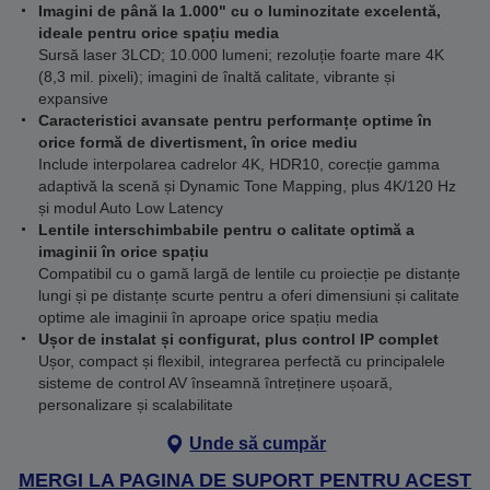
Imagini de până la 1.000" cu o luminozitate excelentă,
ideale pentru orice spațiu media
Sursă laser 3LCD; 10.000 lumeni; rezoluție foarte mare 4K
(8,3 mil. pixeli); imagini de înaltă calitate, vibrante și
expansive
Caracteristici avansate pentru performanțe optime în
orice formă de divertisment, în orice mediu
Include interpolarea cadrelor 4K, HDR10, corecție gamma
adaptivă la scenă și Dynamic Tone Mapping, plus 4K/120 Hz
și modul Auto Low Latency
Lentile interschimbabile pentru o calitate optimă a
imaginii în orice spațiu
Compatibil cu o gamă largă de lentile cu proiecție pe distanțe
lungi și pe distanțe scurte pentru a oferi dimensiuni și calitate
optime ale imaginii în aproape orice spațiu media
Ușor de instalat și configurat, plus control IP complet
Ușor, compact și flexibil, integrarea perfectă cu principalele
sisteme de control AV înseamnă întreținere ușoară,
personalizare și scalabilitate
Unde să cumpăr
MERGI LA PAGINA DE SUPORT PENTRU ACEST