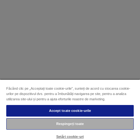
Făcând clic pe „Acceptați toate cookie-urile”, sunteți de acord cu stocarea cookie-
urilor pe dispozitivul dvs. pentru a îmbunătăți navigarea pe site, pentru a analiza
utilizarea site-ului și pentru a ajuta eforturile noastre de marketing.
Accept toate cookie-urile
Respingeți toate
Setări cookie-uri