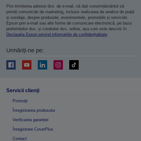
Prin trimiterea adresei dvs. de e-mail, vă dați consimțământul să
primiți comunicări de marketing, inclusiv realizarea de analize de piață
și sondaje, despre produsele, evenimentele, promoțiile și serviciile
Epson prin e-mail sau alte forme de comunicare electronică, pe baza
preferințelor dvs. și conduitei dvs. online, așa cum este descris în
Declarația Epson privind informațiile de confidențialitate
Urmăriți-ne pe:
Servicii clienţi
Promoţii
Înregistrarea produsului
Verificarea garanției
Înregistrare CoverPlus
Contact