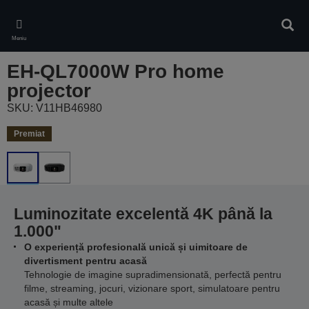
Skip
to
Căuta
main
Meniu
content
EH-QL7000W Pro home
projector
SKU: V11HB46980
Premiat
Luminozitate excelentă 4K până la
1.000"
O experiență profesională unică și uimitoare de
divertisment pentru acasă
Tehnologie de imagine supradimensionată, perfectă pentru
filme, streaming, jocuri, vizionare sport, simulatoare pentru
acasă și multe altele