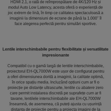
HDMI 2.1, o rată de reîmprospătare de 4K/120 Hz și
modul Auto Low Latency, acesta oferă o experiență de
joc extrem de lină, în timp ce calitatea spectaculoasă a
imaginii la dimensiuni de ecrane de până la 1.000" îl
face alegerea perfectă pentru simulări sportive.
Lentile interschimbabile pentru flexibilitate și versatilitate
impresionante
Compatibil cu o gamă largă de lentile interschimbabile,
proiectorul EH-QL7000W este ușor de configurat pentru
a oferi dimensiunea dorită a imaginii, la calitate optimă,
în orice spațiu media. Incluzând opțiuni cum ar fi o
proiecție pe distanțe ultrascurte, lentile cu abatere zero
care permit instalarea discretă pe suprafețe cum ar fi
tavane, lentilele interschimbabile ale EH-QL7000W
înseamnă, de asemenea, că puteți ajusta cu ușurință
distanța de proiecție pentru a proiecta imagini de la