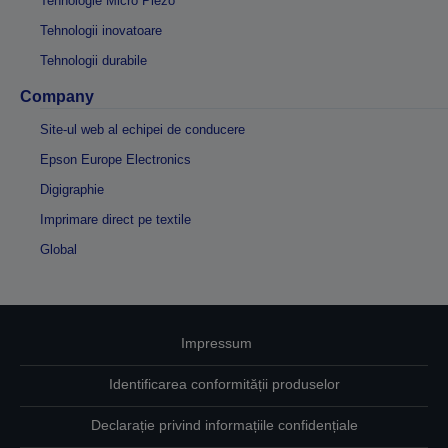
Tehnologie Micro Piezo
Tehnologii inovatoare
Tehnologii durabile
Company
Site-ul web al echipei de conducere
Epson Europe Electronics
Digigraphie
Imprimare direct pe textile
Global
Impressum
Identificarea conformității produselor
Declarație privind informațiile confidențiale