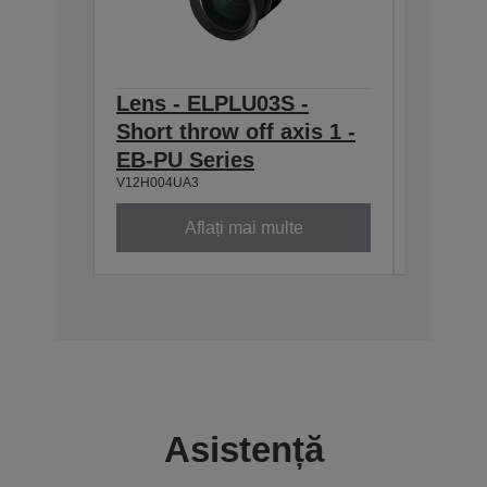
Lens - ELPLU03S -
Lens -
Short throw off axis 1 -
throw 
EB-PU Series
Series
V12H004UA3
V12H004M
Aflați mai multe
Asistență