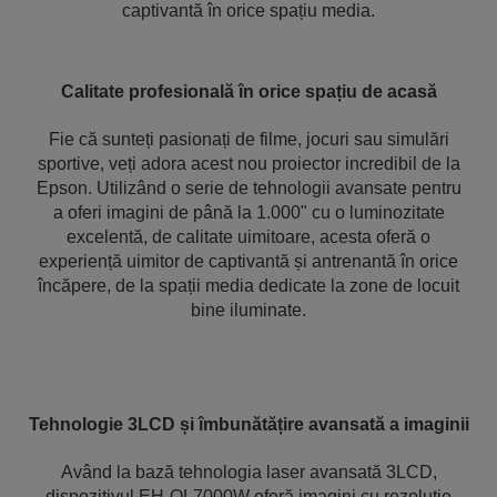
captivantă în orice spațiu media.
Calitate profesională în orice spațiu de acasă
Fie că sunteți pasionați de filme, jocuri sau simulări
sportive, veți adora acest nou proiector incredibil de la
Epson. Utilizând o serie de tehnologii avansate pentru
a oferi imagini de până la 1.000" cu o luminozitate
excelentă, de calitate uimitoare, acesta oferă o
experiență uimitor de captivantă și antrenantă în orice
încăpere, de la spații media dedicate la zone de locuit
bine iluminate.
Tehnologie 3LCD și îmbunătățire avansată a imaginii
Având la bază tehnologia laser avansată 3LCD,
dispozitivul EH-QL7000W oferă imagini cu rezoluție