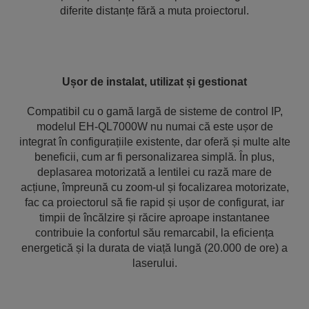
diferite distanțe fără a muta proiectorul.
Ușor de instalat, utilizat și gestionat
Compatibil cu o gamă largă de sisteme de control IP,
modelul EH-QL7000W nu numai că este ușor de
integrat în configurațiile existente, dar oferă și multe alte
beneficii, cum ar fi personalizarea simplă. În plus,
deplasarea motorizată a lentilei cu rază mare de
acțiune, împreună cu zoom-ul și focalizarea motorizate,
fac ca proiectorul să fie rapid și ușor de configurat, iar
timpii de încălzire și răcire aproape instantanee
contribuie la confortul său remarcabil, la eficiența
energetică și la durata de viață lungă (20.000 de ore) a
laserului.