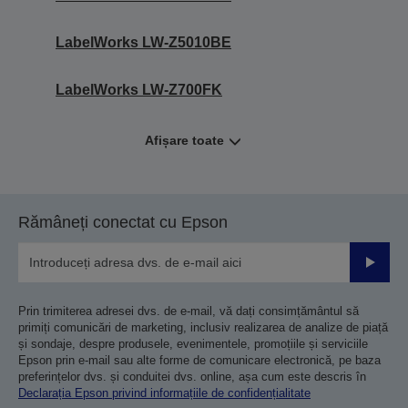
LabelWorks LW-Z5010BE
LabelWorks LW-Z700FK
Afișare toate
Rămâneți conectat cu Epson
Trimiteț
Prin trimiterea adresei dvs. de e-mail, vă dați consimțământul să
primiți comunicări de marketing, inclusiv realizarea de analize de piață
și sondaje, despre produsele, evenimentele, promoțiile și serviciile
Epson prin e-mail sau alte forme de comunicare electronică, pe baza
preferințelor dvs. și conduitei dvs. online, așa cum este descris în
Declarația Epson privind informațiile de confidențialitate