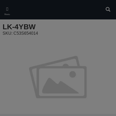
Skip
to
Căuta
main
Meniu
content
LK-4YBW
SKU: C53S654014