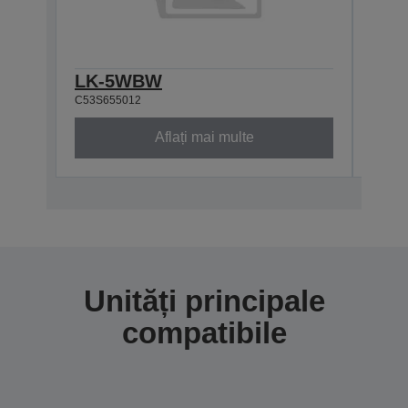
LK-5WBW
LK-
C53S655012
C53S6
Aflați mai multe
Unități principale
compatibile