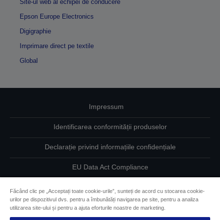
Site-ul web al echipei de conducere
Epson Europe Electronics
Digigraphie
Imprimare direct pe textile
Global
Impressum
Identificarea conformității produselor
Declarație privind informațiile confidențiale
EU Data Act Compliance
Contactaţi-ne în legătură cu datele dumneavoastră
Făcând clic pe „Acceptați toate cookie-urile”, sunteți de acord cu stocarea cookie-
urilor pe dispozitivul dvs. pentru a îmbunătăți navigarea pe site, pentru a analiza
Informaţii despre modulele cookie
utilizarea site-ului și pentru a ajuta eforturile noastre de marketing.