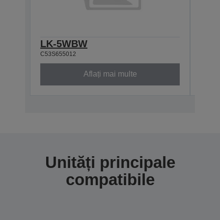
LK-5WBW
LK-
C53S655012
C53S6
Aflați mai multe
Unități principale
compatibile