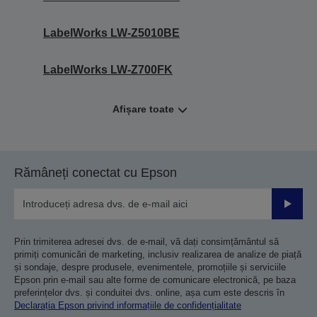
LabelWorks LW-Z5010BE
LabelWorks LW-Z700FK
Afișare toate
Rămâneți conectat cu Epson
Trimiteț
Prin trimiterea adresei dvs. de e-mail, vă dați consimțământul să
primiți comunicări de marketing, inclusiv realizarea de analize de piață
și sondaje, despre produsele, evenimentele, promoțiile și serviciile
Epson prin e-mail sau alte forme de comunicare electronică, pe baza
preferințelor dvs. și conduitei dvs. online, așa cum este descris în
Declarația Epson privind informațiile de confidențialitate