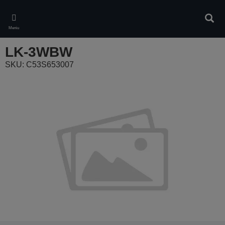
Skip
to
Căuta
main
Meniu
content
LK-3WBW
SKU: C53S653007