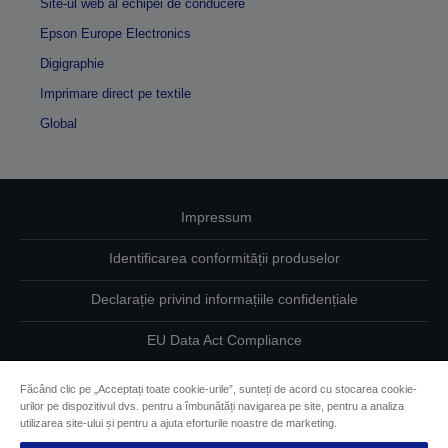
Site-ul web al echipei de conducere
Epson Europe Electronics
Digigraphie
Imprimare direct pe textile
Global
Impressum
Identificarea conformității produselor
Declarație privind informațiile confidențiale
EU Data Act Compliance
Contactaţi-ne în legătură cu datele dumneavoastră
Făcând clic pe „Acceptați toate cookie-urile”, sunteți de acord cu stocarea cookie-
urilor pe dispozitivul dvs. pentru a îmbunătăți navigarea pe site, pentru a analiza
Informaţii despre modulele cookie
utilizarea site-ului și pentru a ajuta eforturile noastre de marketing.