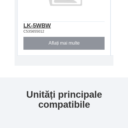
LK-5WBW
LK-
C53S655012
C53S6
Aflați mai multe
Unități principale
compatibile