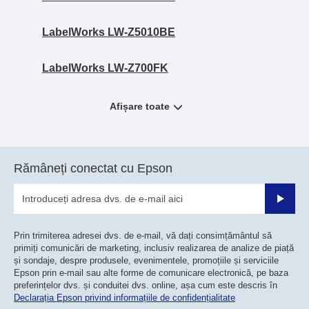
LabelWorks LW-Z5010BE
LabelWorks LW-Z700FK
Afișare toate
Rămâneți conectat cu Epson
Trimiteț
Prin trimiterea adresei dvs. de e-mail, vă dați consimțământul să
primiți comunicări de marketing, inclusiv realizarea de analize de piață
și sondaje, despre produsele, evenimentele, promoțiile și serviciile
Epson prin e-mail sau alte forme de comunicare electronică, pe baza
preferințelor dvs. și conduitei dvs. online, așa cum este descris în
Declarația Epson privind informațiile de confidențialitate