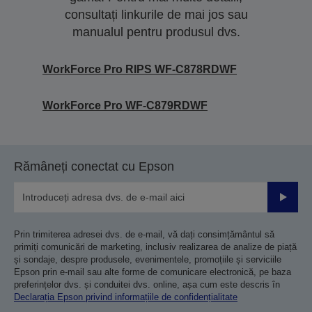
consultați linkurile de mai jos sau
manualul pentru produsul dvs.
WorkForce Pro RIPS WF-C878RDWF
WorkForce Pro WF-C879RDWF
Rămâneți conectat cu Epson
Trimiteț
Prin trimiterea adresei dvs. de e-mail, vă dați consimțământul să
primiți comunicări de marketing, inclusiv realizarea de analize de piață
și sondaje, despre produsele, evenimentele, promoțiile și serviciile
Epson prin e-mail sau alte forme de comunicare electronică, pe baza
preferințelor dvs. și conduitei dvs. online, așa cum este descris în
Declarația Epson privind informațiile de confidențialitate