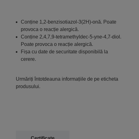
Conține 1,2-benzisotiazol-3(2H)-onă. Poate
provoca o reacție alergică.
Conține 2,4,7,9-tetramethyldec-5-yne-4,7-diol.
Poate provoca o reacție alergică.
Fișa cu date de securitate disponibilă la
cerere.
Urmăriți întotdeauna informațiile de pe eticheta
produsului.
Certificate