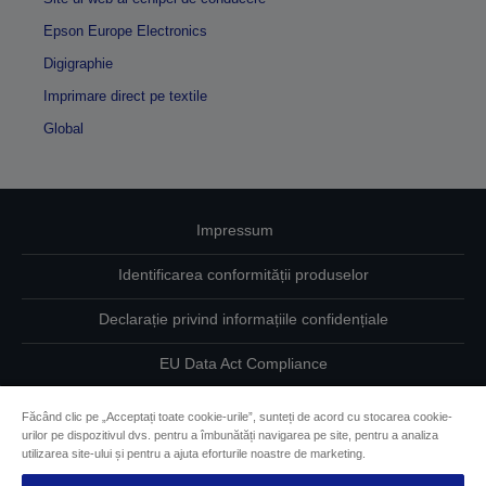
Epson Europe Electronics
Digigraphie
Imprimare direct pe textile
Global
Impressum
Identificarea conformității produselor
Declarație privind informațiile confidențiale
EU Data Act Compliance
Contactaţi-ne în legătură cu datele dumneavoastră
Făcând clic pe „Acceptați toate cookie-urile”, sunteți de acord cu stocarea cookie-
urilor pe dispozitivul dvs. pentru a îmbunătăți navigarea pe site, pentru a analiza
Informaţii despre modulele cookie
utilizarea site-ului și pentru a ajuta eforturile noastre de marketing.