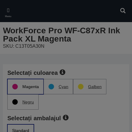
Skip
to
Căuta
main
Meniu
content
WorkForce Pro WF-C87xR Ink
Pack XL Magenta
SKU: C13T05A30N
Selectați culoarea
Magenta
Cyan
Galben
Negru
Selectați ambalajul
Standard