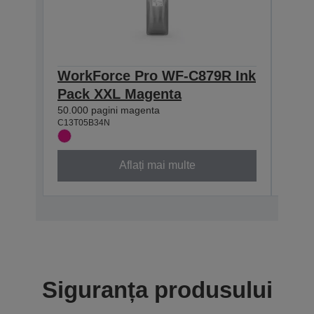
WorkForce Pro WF-C879R Ink
Wor
Pack XXL Magenta
Pac
50.000 pagini magenta
50.000
C13T05B34N
C13T0
Aflați mai multe
Siguranța produsului