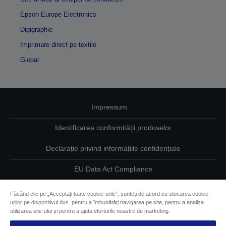
Epson Europe Electronics
Digigraphie
Imprimare direct pe textile
Global
Impressum
Identificarea conformității produselor
Declarație privind informațiile confidențiale
EU Data Act Compliance
Contactaţi-ne în legătură cu datele dumneavoastră
Făcând clic pe „Acceptați toate cookie-urile”, sunteți de acord cu stocarea cookie-
urilor pe dispozitivul dvs. pentru a îmbunătăți navigarea pe site, pentru a analiza
Informaţii despre modulele cookie
utilizarea site-ului și pentru a ajuta eforturile noastre de marketing.