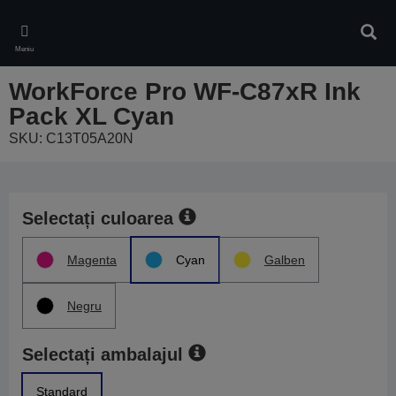
Skip
to
Căuta
main
Meniu
content
WorkForce Pro WF-C87xR Ink
Pack XL Cyan
SKU: C13T05A20N
Selectați culoarea
Magenta
Cyan
Galben
Negru
Selectați ambalajul
Standard