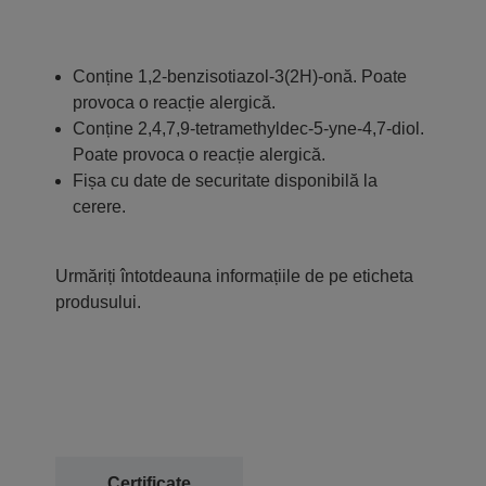
Conține 1,2-benzisotiazol-3(2H)-onă. Poate
provoca o reacție alergică.
Conține 2,4,7,9-tetramethyldec-5-yne-4,7-diol.
Poate provoca o reacție alergică.
Fișa cu date de securitate disponibilă la
cerere.
Urmăriți întotdeauna informațiile de pe eticheta
produsului.
Certificate