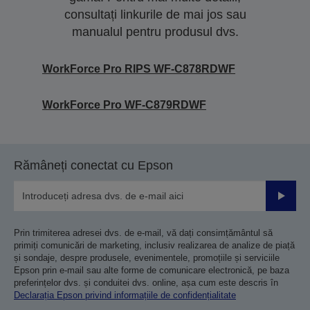
consultați linkurile de mai jos sau
manualul pentru produsul dvs.
WorkForce Pro RIPS WF-C878RDWF
WorkForce Pro WF-C879RDWF
Rămâneți conectat cu Epson
Trimiteț
Prin trimiterea adresei dvs. de e-mail, vă dați consimțământul să
primiți comunicări de marketing, inclusiv realizarea de analize de piață
și sondaje, despre produsele, evenimentele, promoțiile și serviciile
Epson prin e-mail sau alte forme de comunicare electronică, pe baza
preferințelor dvs. și conduitei dvs. online, așa cum este descris în
Declarația Epson privind informațiile de confidențialitate