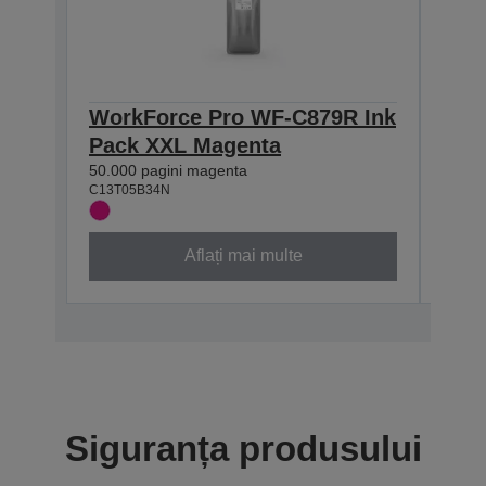
WorkForce Pro WF-C879R Ink
Wor
Pack XXL Magenta
Pac
50.000 pagini magenta
50.000
C13T05B34N
C13T0
Aflați mai multe
Siguranța produsului