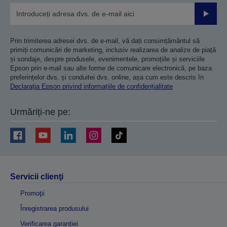
Trimiteț
Prin trimiterea adresei dvs. de e-mail, vă dați consimțământul să
primiți comunicări de marketing, inclusiv realizarea de analize de piață
și sondaje, despre produsele, evenimentele, promoțiile și serviciile
Epson prin e-mail sau alte forme de comunicare electronică, pe baza
preferințelor dvs. și conduitei dvs. online, așa cum este descris în
Declarația Epson privind informațiile de confidențialitate
Urmăriți-ne pe:
Servicii clienţi
Promoţii
Înregistrarea produsului
Verificarea garanției