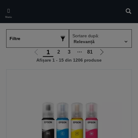
Skip
to
Căuta
main
Meniu
content
Sortare după:
Filtre
1
2
3
⋯
81
Mergi
Mergi
Afișare 1 - 15 din 1206 produse
la
la
pagina
pagina
anterioară
următoare