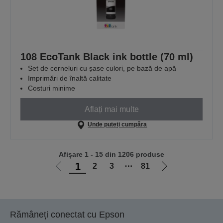
108 EcoTank Black ink bottle (70 ml)
Set de cerneluri cu șase culori, pe bază de apă
Imprimări de înaltă calitate
Costuri minime
Aflați mai multe
Unde puteți cumpăra
Afișare 1 - 15 din 1206 produse
1
2
3
⋯
81
Mergi
Mergi
la
la
pagina
pagina
anterioară
următoare
Rămâneți conectat cu Epson