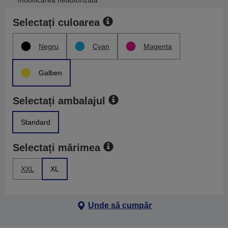
modificarea neautorizată
Selectați culoarea
Negru
Cyan
Magenta
Galben
Selectați ambalajul
Standard
Selectați mărimea
XXL
XL
Unde să cumpăr