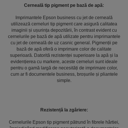
Cerneală tip pigment pe bază de apă:
Imprimantele Epson business cu jet de cerneală
utilizează cerneluri tip pigment care asigură calitatea
imaginii și ușurința depozitării, în contrast evident cu
cernelurile pe bază de apă utilizate pentru imprimantele
cu jet de cerneală de uz casnic general. Pigmenții pe
bază de apă oferă o imprimare color de calitate
superioară. Datorită rezistenței superioare la apă și la
evidențierea cu markere, aceste cerneluri sunt ideale
pentru o gamă largă de necesități de imprimare color,
cum ar fi documentele business, broșurile și pliantele
simple.
R
ezistență la zgâriere:
Cernelurile Epson tip pigment pătrund în fibrele hârtiei,