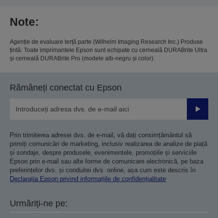
Note:
Agenție de evaluare terță parte (Wilhelm Imaging Research Inc.) Produse
țintă: Toate imprimantele Epson sunt echipate cu cerneală DURABrite Ultra
și cerneală DURABrite Pro (modele alb-negru și color).
Rămâneți conectat cu Epson
Trimiteț
Prin trimiterea adresei dvs. de e-mail, vă dați consimțământul să
primiți comunicări de marketing, inclusiv realizarea de analize de piață
și sondaje, despre produsele, evenimentele, promoțiile și serviciile
Epson prin e-mail sau alte forme de comunicare electronică, pe baza
preferințelor dvs. și conduitei dvs. online, așa cum este descris în
Declarația Epson privind informațiile de confidențialitate
Urmăriți-ne pe: