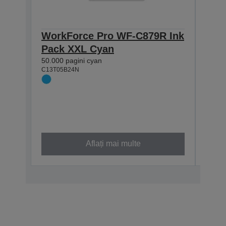
WorkForce Pro WF-C879R Ink
Wor
Pack XXL Cyan
C57
50.000 pagini cyan
XXL
C13T05B24N
Cer
Evo
Cal
50.00
C13T0
XXL
Aflați mai multe