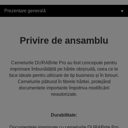
Prezentare generală
Privire de ansamblu
Cernelurile DURABrite Pro au fost concepute pentru
imprimare îmbunătățită pe hârtie obișnuită, ceea ce le
face ideale pentru utilizare de tip business și în birouri.
Cernelurile pătrund în fibrele hârtiei, protejând
documentele importante împotriva modificării
neautorizate.
Durabilitate:
Documentele imprimate cu cernelurile DURABrite Pro