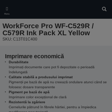
Skip
to
Căuta
main
Meniu
content
WorkForce Pro WF-C529R /
C579R Ink Pack XL Yellow
SKU: C13T01C400
Imprimare economică
Durabilitate
Imprimați documente care pot fi depozitate o perioadă
îndelungată
Calitate stabilă a produsului imprimat
Pigmenții pe bază de apă nu creează ondulare atunci când se
folosesc dosare transparente
Pigment pe bază de apă
Imprimare color excepțional de clară
Rezistentă la zgâriere
Cernelurile pătrund în fibrele hârtiei, pentru a împiedica