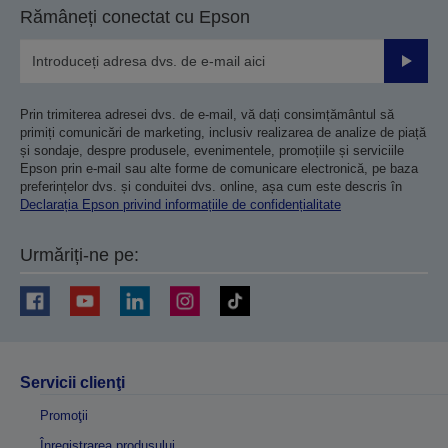
Rămâneți conectat cu Epson
Trimiteț
Prin trimiterea adresei dvs. de e-mail, vă dați consimțământul să
primiți comunicări de marketing, inclusiv realizarea de analize de piață
și sondaje, despre produsele, evenimentele, promoțiile și serviciile
Epson prin e-mail sau alte forme de comunicare electronică, pe baza
preferințelor dvs. și conduitei dvs. online, așa cum este descris în
Declarația Epson privind informațiile de confidențialitate
Urmăriți-ne pe:
Servicii clienţi
Promoţii
Înregistrarea produsului