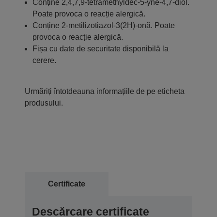
Conține 2,4,7,9-tetramethyldec-5-yne-4,7-diol.
Poate provoca o reacție alergică.
Conține 2-metilizotiazol-3(2H)-onă. Poate
provoca o reacție alergică.
Fișa cu date de securitate disponibilă la
cerere.
Urmăriți întotdeauna informațiile de pe eticheta
produsului.
Certificate
Descărcare certificate