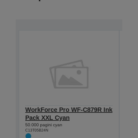
WorkForce Pro WF-C879R Ink
Wor
Pack XXL Cyan
C57
50.000 pagini cyan
XXL
C13T05B24N
Cer