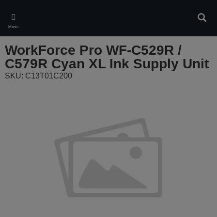
Skip
to
Căuta
main
Meniu
content
WorkForce Pro WF-C529R /
C579R Cyan XL Ink Supply Unit
SKU: C13T01C200