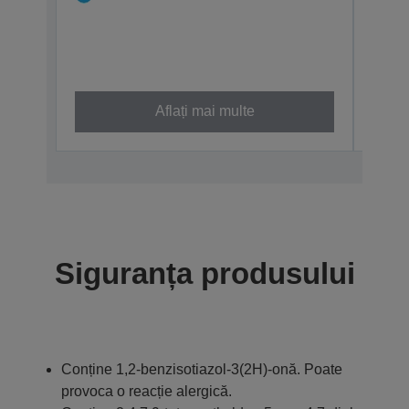
Evo
Cal
50.00
C13T0
XXL
Aflați mai multe
Siguranța produsului
Conține 1,2-benzisotiazol-3(2H)-onă. Poate
provoca o reacție alergică.