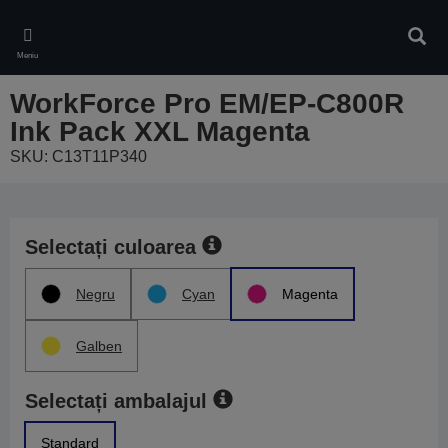
Skip
to
Căuta
main
Meniu
content
WorkForce Pro EM/EP-C800R
Ink Pack XXL Magenta
SKU: C13T11P340
Selectați culoarea
Negru
Cyan
Magenta
Galben
Selectați ambalajul
Standard