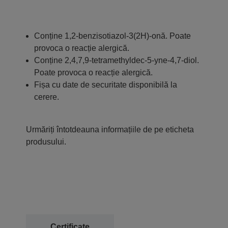
Conține 1,2-benzisotiazol-3(2H)-onă. Poate
provoca o reacție alergică.
Conține 2,4,7,9-tetramethyldec-5-yne-4,7-diol.
Poate provoca o reacție alergică.
Fișa cu date de securitate disponibilă la
cerere.
Urmăriți întotdeauna informațiile de pe eticheta
produsului.
Certificate