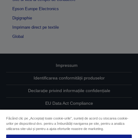
Epson Europe Electronics
Digigraphie
Imprimare direct pe textile
Global
Impressum
Identificarea conformității produselor
Declarație privind informațiile confidențiale
EU Data Act Compliance
Contactaţi-ne în legătură cu datele dumneavoastră
Făcând clic pe „Acceptați toate cookie-urile”, sunteți de acord cu stocarea cookie-
urilor pe dispozitivul dvs. pentru a îmbunătăți navigarea pe site, pentru a analiza
Informaţii despre modulele cookie
utilizarea site-ului și pentru a ajuta eforturile noastre de marketing.