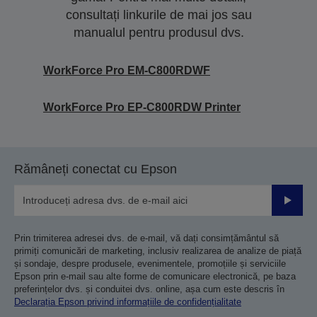
consultați linkurile de mai jos sau
manualul pentru produsul dvs.
WorkForce Pro EM-C800RDWF
WorkForce Pro EP-C800RDW Printer
Rămâneți conectat cu Epson
Trimiteț
Prin trimiterea adresei dvs. de e-mail, vă dați consimțământul să
primiți comunicări de marketing, inclusiv realizarea de analize de piață
și sondaje, despre produsele, evenimentele, promoțiile și serviciile
Epson prin e-mail sau alte forme de comunicare electronică, pe baza
preferințelor dvs. și conduitei dvs. online, așa cum este descris în
Declarația Epson privind informațiile de confidențialitate