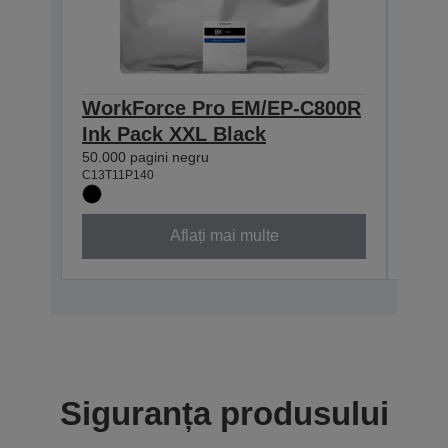
WorkForce Pro EM/EP-C800R
Wor
Ink Pack XXL Black
Ink
50.000 pagini negru
20.000
C13T11P140
C13T1
Aflați mai multe
Siguranța produsului