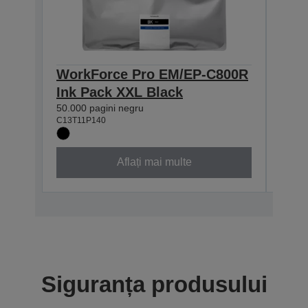
WorkForce Pro EM/EP-C800R
Wor
Ink Pack XXL Black
Ink
50.000 pagini negru
20.000
C13T11P140
C13T1
Aflați mai multe
Siguranța produsului