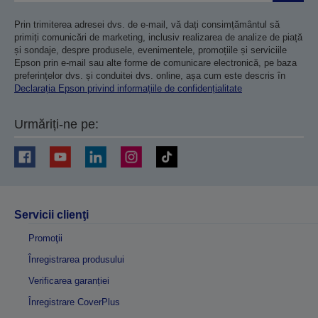
Prin trimiterea adresei dvs. de e-mail, vă dați consimțământul să
primiți comunicări de marketing, inclusiv realizarea de analize de piață
și sondaje, despre produsele, evenimentele, promoțiile și serviciile
Epson prin e-mail sau alte forme de comunicare electronică, pe baza
preferințelor dvs. și conduitei dvs. online, așa cum este descris în
Declarația Epson privind informațiile de confidențialitate
Urmăriți-ne pe:
Servicii clienţi
Promoţii
Înregistrarea produsului
Verificarea garanției
Înregistrare CoverPlus