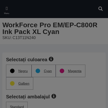
Skip
to
Căuta
main
Meniu
content
WorkForce Pro EM/EP-C800R
Ink Pack XL Cyan
SKU: C13T11N240
Selectați culoarea
Negru
Cyan
Magenta
Galben
Selectați ambalajul
Standard