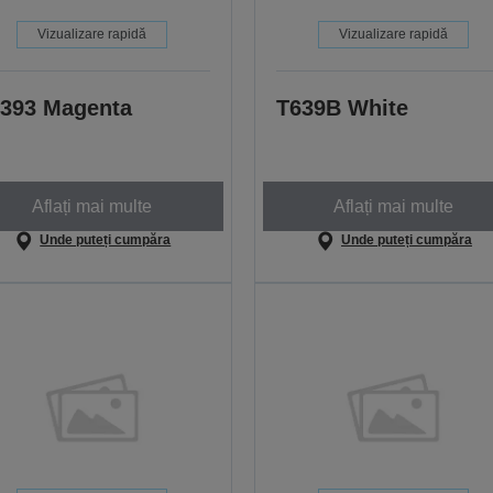
Vizualizare rapidă
Vizualizare rapidă
393 Magenta
T639B White
Aflați mai multe
Aflați mai multe
Unde puteți cumpăra
Unde puteți cumpăra