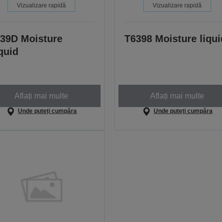
Vizualizare rapidă
Vizualizare rapidă
39D Moisture
T6398 Moisture liqui
quid
Aflați mai multe
Aflați mai multe
Unde puteți cumpăra
Unde puteți cumpăra