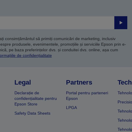
Trimite
dați consimțământul să primiți comunicări de marketing, inclusiv
despre produsele, evenimentele, promoțiile și serviciile Epson prin e-
că, pe baza preferințelor dvs. și conduitei dvs. online, așa cum
ormațiile de confidențialitate
Legal
Partners
Tech
Declarație de
Portal pentru parteneri
Tehnolo
confidențialitate pentru
Epson
Precisi
Epson Store
LPGA
Tehnolo
Safety Data Sheets
Tehnolo
Tehnolo