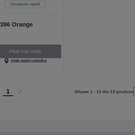
Vizualizare rapidă
396 Orange
Aflați mai multe
Unde puteți cumpăra
1
Afișare 1 - 13 din 13 produse
ergi
Mergi
a
la
agina
pagina
nterioară
următoare