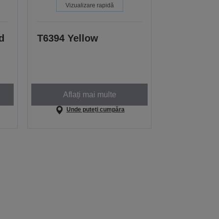
Vizualizare rapidă
d
T6394 Yellow
Aflați mai multe
Unde puteți cumpăra