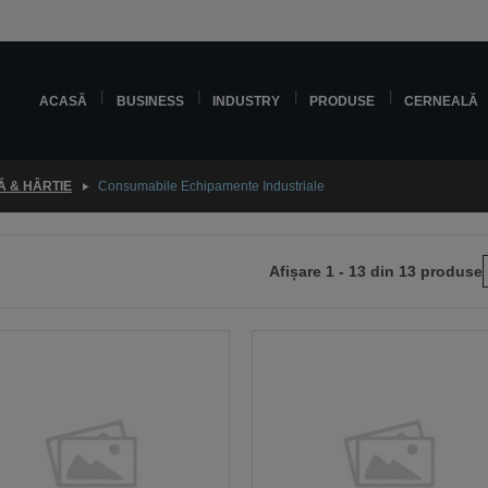
ACASĂ
BUSINESS
INDUSTRY
PRODUSE
CERNEALĂ
 & HÂRTIE
Consumabile Echipamente Industriale
Afișare 1 - 13 din 13 produse
i
na
toare