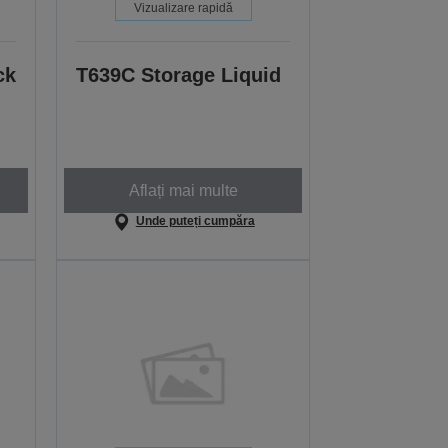
Vizualizare rapidă
ck
T639C Storage Liquid
Aflați mai multe
Unde puteți cumpăra