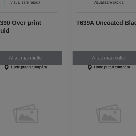
Vizualizare rapidă
Vizualizare rapidă
390 Over print
T639A Uncoated Bla
quid
Aflați mai multe
Aflați mai multe
Unde puteți cumpăra
Unde puteți cumpăra