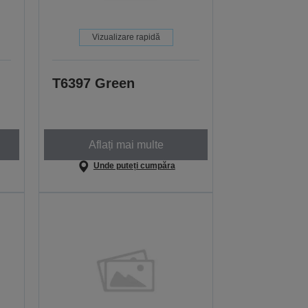
Vizualizare rapidă
T6397 Green
Aflați mai multe
Unde puteți cumpăra