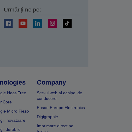
Urmăriți-ne pe:
ți
nologies
Company
gie Heat-Free
Site-ul web al echipei de
conducere
onCore
Epson Europe Electronics
gie Micro Piezo
Digigraphie
gii inovatoare
Imprimare direct pe
gii durabile
textile