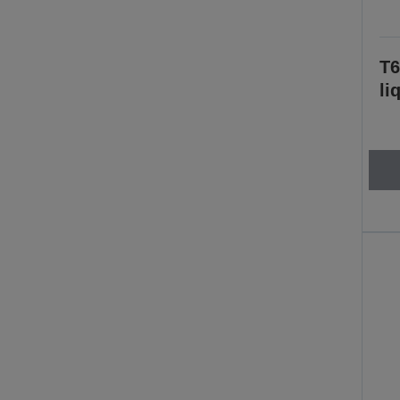
T6
li