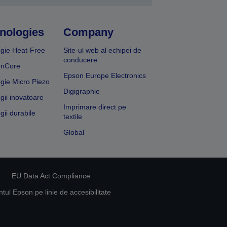
nologies
Company
gie Heat-Free
Site-ul web al echipei de
conducere
onCore
Epson Europe Electronics
gie Micro Piezo
Digigraphie
gii inovatoare
Imprimare direct pe
gii durabile
textile
Global
EU Data Act Compliance
ul Epson pe linie de accesibilitate