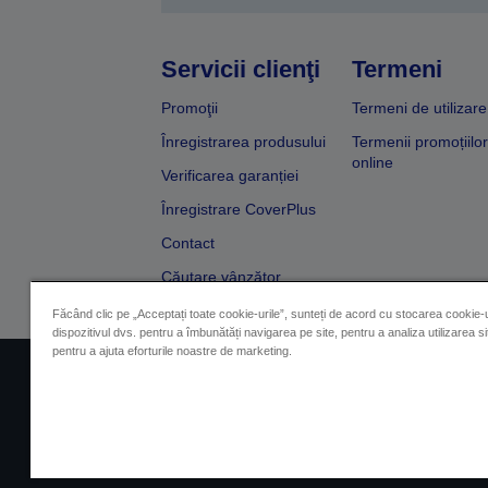
Servicii clienţi
Termeni
Promoţii
Termeni de utilizare
Înregistrarea produsului
Termenii promoțiilor
online
Verificarea garanției
Înregistrare CoverPlus
Contact
Căutare vânzător
Făcând clic pe „Acceptați toate cookie-urile”, sunteți de acord cu stocarea cookie-u
dispozitivul dvs. pentru a îmbunătăți navigarea pe site, pentru a analiza utilizarea sit
pentru a ajuta eforturile noastre de marketing.
Impressum
Identificarea 
Contactaţi-ne în legătură cu date