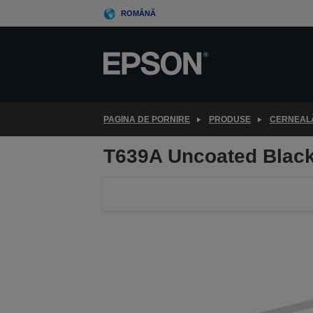
Skip
ROMÂNĂ
to
main
content
PAGINA DE PORNIRE
PRODUSE
CERNEALĂ
T639A Uncoated Blac