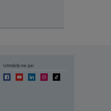
Urmăriți-ne pe:
ți