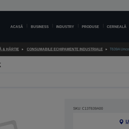
ACASĂ
BUSINESS
INDUSTRY
PRODUSE
CERNEALĂ
 & HÂRTIE
CONSUMABILE ECHIPAMENTE INDUSTRIALE
T639A Unco
k
SKU: C13T639A00
U