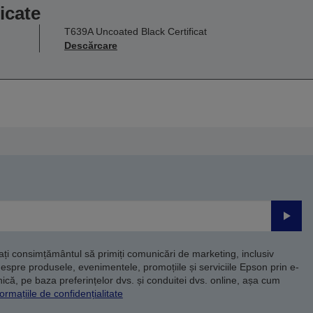
icate
T639A Uncoated Black Certificat
Descărcare
Trimite
dați consimțământul să primiți comunicări de marketing, inclusiv
despre produsele, evenimentele, promoțiile și serviciile Epson prin e-
că, pe baza preferințelor dvs. și conduitei dvs. online, așa cum
ormațiile de confidențialitate