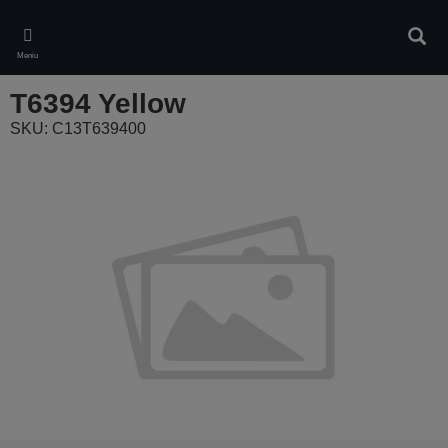
Skip
to
Căuta
main
Meniu
content
T6394 Yellow
SKU: C13T639400