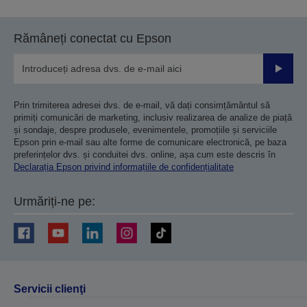
Rămâneți conectat cu Epson
Trimiteț
Prin trimiterea adresei dvs. de e-mail, vă dați consimțământul să
primiți comunicări de marketing, inclusiv realizarea de analize de piață
și sondaje, despre produsele, evenimentele, promoțiile și serviciile
Epson prin e-mail sau alte forme de comunicare electronică, pe baza
preferințelor dvs. și conduitei dvs. online, așa cum este descris în
Declarația Epson privind informațiile de confidențialitate
Urmăriți-ne pe:
Servicii clienţi