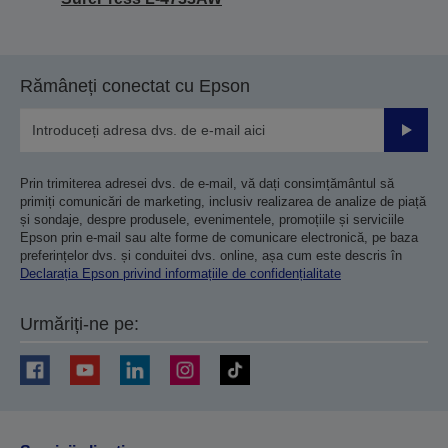
Rămâneți conectat cu Epson
Trimiteț
Prin trimiterea adresei dvs. de e-mail, vă dați consimțământul să
primiți comunicări de marketing, inclusiv realizarea de analize de piață
și sondaje, despre produsele, evenimentele, promoțiile și serviciile
Epson prin e-mail sau alte forme de comunicare electronică, pe baza
preferințelor dvs. și conduitei dvs. online, așa cum este descris în
Declarația Epson privind informațiile de confidențialitate
Urmăriți-ne pe: