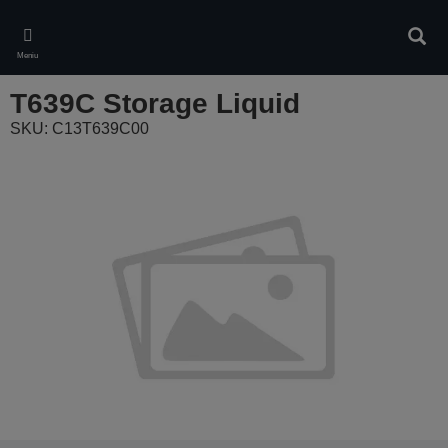
Skip
to
Căuta
main
Meniu
content
T639C Storage Liquid
SKU: C13T639C00