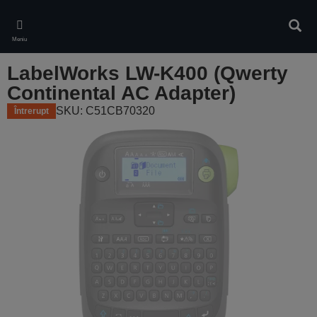
Skip
to
Căuta
main
Meniu
content
LabelWorks LW-K400 (Qwerty
Continental AC Adapter)
SKU: C51CB70320
Întrerupt