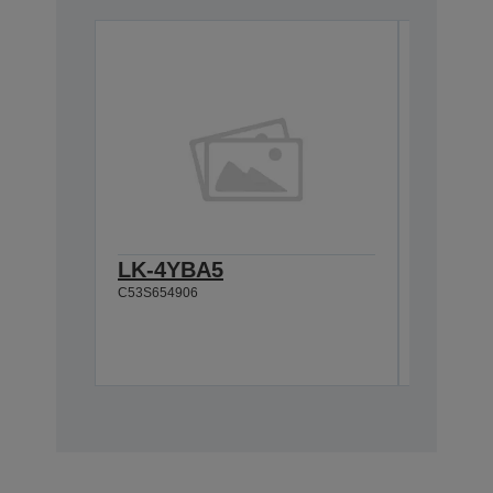
LK-4YBA5
LK-4Y
C53S654906
C53S6549