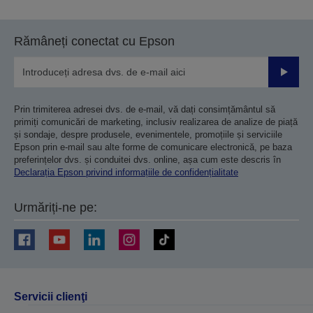
Rămâneți conectat cu Epson
Trimiteț
Prin trimiterea adresei dvs. de e-mail, vă dați consimțământul să
primiți comunicări de marketing, inclusiv realizarea de analize de piață
și sondaje, despre produsele, evenimentele, promoțiile și serviciile
Epson prin e-mail sau alte forme de comunicare electronică, pe baza
preferințelor dvs. și conduitei dvs. online, așa cum este descris în
Declarația Epson privind informațiile de confidențialitate
Urmăriți-ne pe:
Servicii clienţi