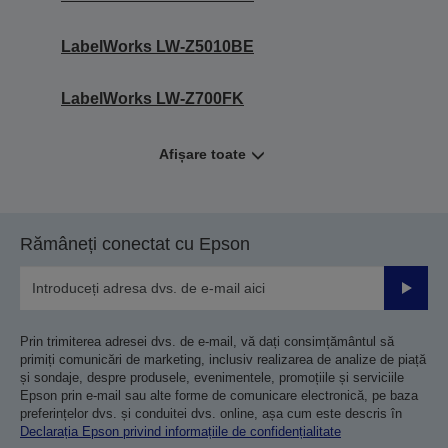
LabelWorks LW-Z5010BE
LabelWorks LW-Z700FK
Afișare toate
Rămâneți conectat cu Epson
Trimiteț
Prin trimiterea adresei dvs. de e-mail, vă dați consimțământul să
primiți comunicări de marketing, inclusiv realizarea de analize de piață
și sondaje, despre produsele, evenimentele, promoțiile și serviciile
Epson prin e-mail sau alte forme de comunicare electronică, pe baza
preferințelor dvs. și conduitei dvs. online, așa cum este descris în
Declarația Epson privind informațiile de confidențialitate