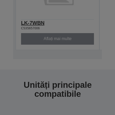
LK-7WBN
LK-
C53S657006
C53S6
Aflați mai multe
Unități principale
compatibile