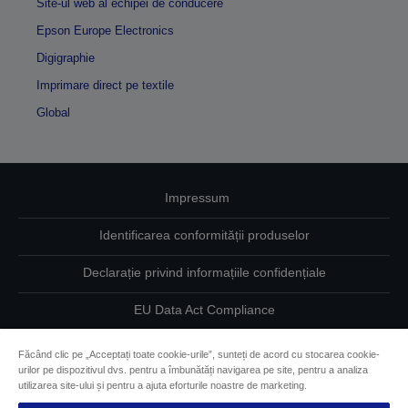
Site-ul web al echipei de conducere
Epson Europe Electronics
Digigraphie
Imprimare direct pe textile
Global
Impressum
Identificarea conformității produselor
Declarație privind informațiile confidențiale
EU Data Act Compliance
Contactaţi-ne în legătură cu datele dumneavoastră
Făcând clic pe „Acceptați toate cookie-urile”, sunteți de acord cu stocarea cookie-
urilor pe dispozitivul dvs. pentru a îmbunătăți navigarea pe site, pentru a analiza
Informaţii despre modulele cookie
utilizarea site-ului și pentru a ajuta eforturile noastre de marketing.