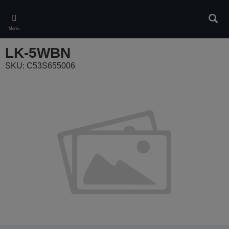
Skip
to
Căuta
main
Meniu
content
LK-5WBN
SKU: C53S655006