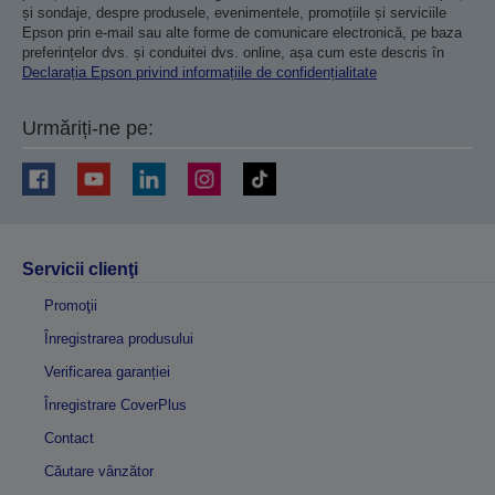
și sondaje, despre produsele, evenimentele, promoțiile și serviciile
Epson prin e-mail sau alte forme de comunicare electronică, pe baza
preferințelor dvs. și conduitei dvs. online, așa cum este descris în
Declarația Epson privind informațiile de confidențialitate
Urmăriți-ne pe:
Servicii clienţi
Promoţii
Înregistrarea produsului
Verificarea garanției
Înregistrare CoverPlus
Contact
Căutare vânzător