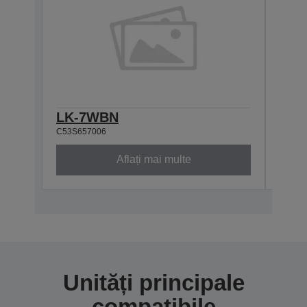
LK-7WBN
LK-
C53S657006
C53S6
Aflați mai multe
Unități principale
compatibile