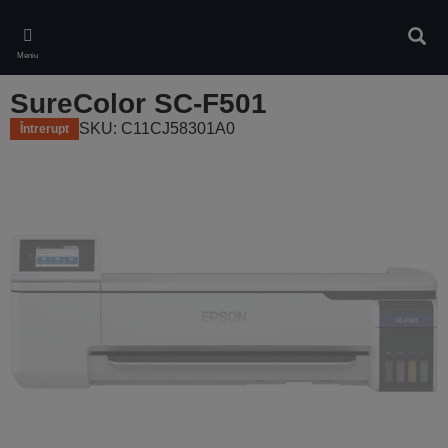
Skip
to
Căuta
main
Meniu
content
SureColor SC-F501
SKU: C11CJ58301A0
Întrerupt