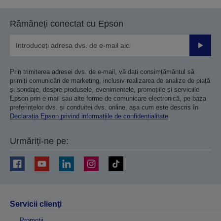
Rămâneți conectat cu Epson
Trimiteț
Prin trimiterea adresei dvs. de e-mail, vă dați consimțământul să
primiți comunicări de marketing, inclusiv realizarea de analize de piață
și sondaje, despre produsele, evenimentele, promoțiile și serviciile
Epson prin e-mail sau alte forme de comunicare electronică, pe baza
preferințelor dvs. și conduitei dvs. online, așa cum este descris în
Declarația Epson privind informațiile de confidențialitate
Urmăriți-ne pe:
Servicii clienţi
Promoţii