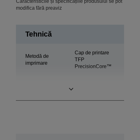
Caracteristicile și specificațiile produsului se pot
modifica fără preaviz
Tehnică
Cap de printare
Metodă de
TFP
imprimare
PrecisionCore™
Tehnologie
Sublimare
cerneală