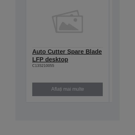
Auto Cutter Spare Blade
Mainte
LFP desktop
deskt
C13S210055
C13S2100
Aflați mai multe