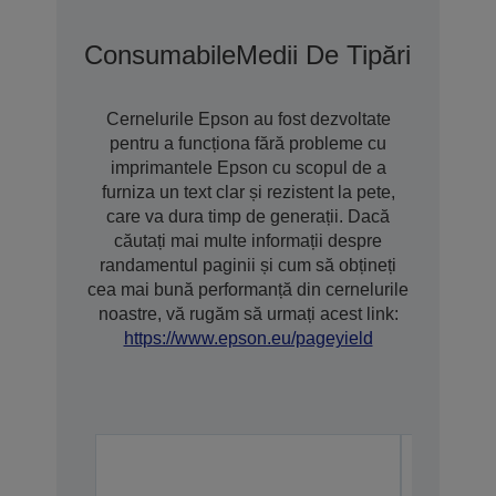
Consumabile
Medii De Tipărire
Opțiu
Cernelurile Epson au fost dezvoltate
pentru a funcționa fără probleme cu
imprimantele Epson cu scopul de a
furniza un text clar și rezistent la pete,
care va dura timp de generații. Dacă
căutați mai multe informații despre
randamentul paginii și cum să obțineți
cea mai bună performanță din cernelurile
noastre, vă rugăm să urmați acest link:
https://www.epson.eu/pageyield