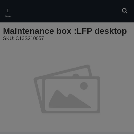
Skip
to
Căuta
main
Meniu
content
Maintenance box :LFP desktop
SKU: C13S210057