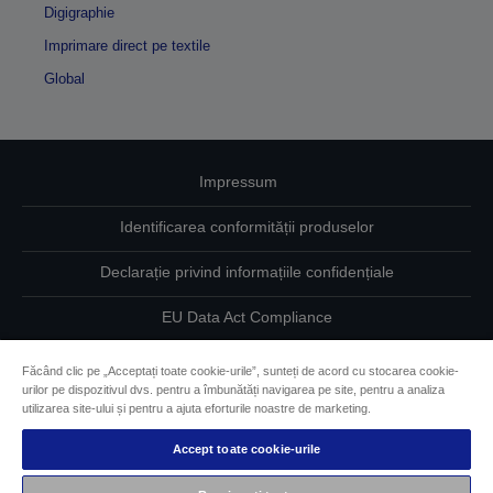
Digigraphie
Imprimare direct pe textile
Global
Impressum
Identificarea conformității produselor
Declarație privind informațiile confidențiale
EU Data Act Compliance
Contactaţi-ne în legătură cu datele dumneavoastră
Făcând clic pe „Acceptați toate cookie-urile”, sunteți de acord cu stocarea cookie-
urilor pe dispozitivul dvs. pentru a îmbunătăți navigarea pe site, pentru a analiza
Informaţii despre modulele cookie
utilizarea site-ului și pentru a ajuta eforturile noastre de marketing.
Accept toate cookie-urile
Angajamentul Epson pe linie de accesibilitate