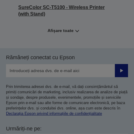
SureColor SC-T5100 - Wireless Printer
(with Stand)
Afișare toate
Rămâneți conectat cu Epson
Trimiteț
Prin trimiterea adresei dvs. de e-mail, vă dați consimțământul să
primiți comunicări de marketing, inclusiv realizarea de analize de piață
și sondaje, despre produsele, evenimentele, promoțiile și serviciile
Epson prin e-mail sau alte forme de comunicare electronică, pe baza
preferințelor dvs. și conduitei dvs. online, așa cum este descris în
Declarația Epson privind informațiile de confidențialitate
Urmăriți-ne pe: