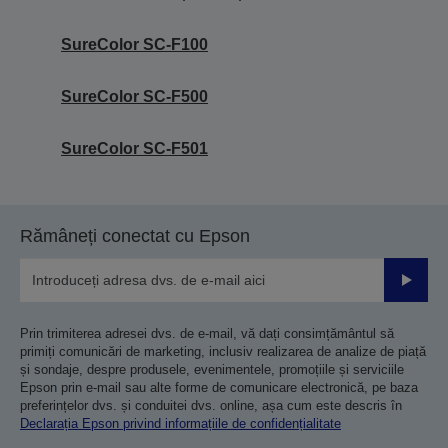
SureColor SC-F100
SureColor SC-F500
SureColor SC-F501
Rămâneți conectat cu Epson
Trimiteț
Prin trimiterea adresei dvs. de e-mail, vă dați consimțământul să
primiți comunicări de marketing, inclusiv realizarea de analize de piață
și sondaje, despre produsele, evenimentele, promoțiile și serviciile
Epson prin e-mail sau alte forme de comunicare electronică, pe baza
preferințelor dvs. și conduitei dvs. online, așa cum este descris în
Declarația Epson privind informațiile de confidențialitate