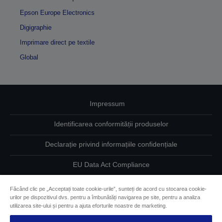
Epson Europe Electronics
Digigraphie
Imprimare direct pe textile
Global
Impressum
Identificarea conformității produselor
Declarație privind informațiile confidențiale
EU Data Act Compliance
Contactaţi-ne în legătură cu datele dumneavoastră
Făcând clic pe „Acceptați toate cookie-urile”, sunteți de acord cu stocarea cookie-
urilor pe dispozitivul dvs. pentru a îmbunătăți navigarea pe site, pentru a analiza
Informaţii despre modulele cookie
utilizarea site-ului și pentru a ajuta eforturile noastre de marketing.