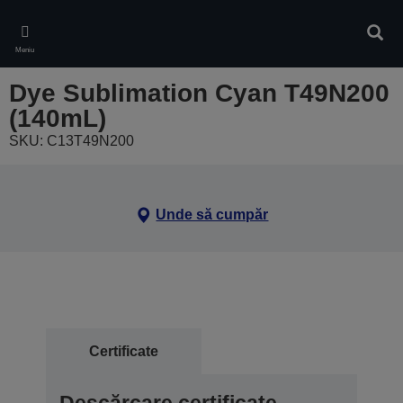
Skip
to
Căuta
main
Meniu
content
Dye Sublimation Cyan T49N200
(140mL)
SKU: C13T49N200
Unde să cumpăr
Certificate
Descărcare certificate