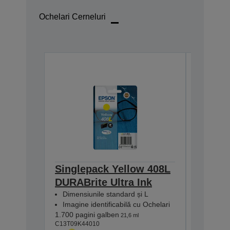
Ochelari Cerneluri
Singlepack Yellow 408L
Single
DURABrite Ultra Ink
DURABr
Dimensiunile standard și L
Dimensi
Imagine identificabilă cu Ochelari
Imagine 
1.700 pagini galben
1.700 pag
21,6 ml
C13T09K44010
C13T09K2