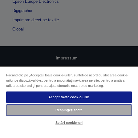
Epson Europe Electronics
Digigraphie
Imprimare direct pe textile
Global
Impressum
Identificarea conformității produselor
Făcând clic pe „Acceptați toate cookie-urile”, sunteți de acord cu stocarea cookie-
urilor pe dispozitivul dvs. pentru a îmbunătăți navigarea pe site, pentru a analiza
Declarație privind informațiile confidențiale
utilizarea site-ului și pentru a ajuta eforturile noastre de marketing.
EU Data Act Compliance
Accept toate cookie-urile
Contactaţi-ne în legătură cu datele dumneavoastră
Respingeți toate
Informaţii despre modulele cookie
Setări cookie-uri
Angajamentul Epson pe linie de accesibilitate