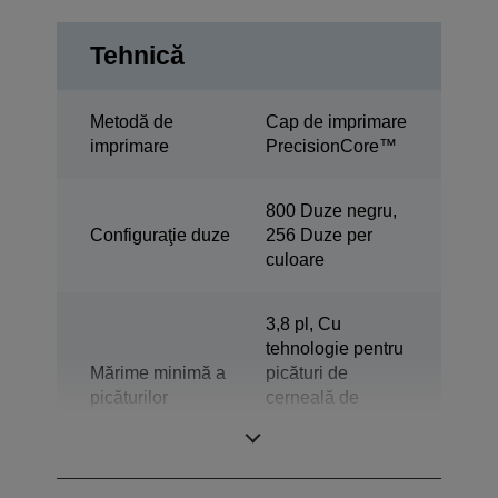
Tehnică
Metodă de
Cap de imprimare
imprimare
PrecisionCore™
800 Duze negru,
Configuraţie duze
256 Duze per
culoare
3,8 pl, Cu
tehnologie pentru
Mărime minimă a
picături de
picăturilor
cerneală de
dimensiuni
variabile