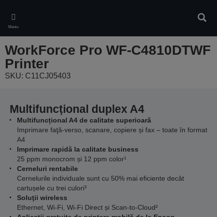
Skip
to
Căuta
main
Meniu
content
WorkForce Pro WF-C4810DTWF
Printer
SKU: C11CJ05403
Multifuncțional duplex A4
Multifuncțional A4 de calitate superioară
Imprimare faţă-verso, scanare, copiere și fax – toate în format
A4
Imprimare rapidă la calitate business
25 ppm monocrom și 12 ppm color¹
Cerneluri rentabile
Cernelurile individuale sunt cu 50% mai eficiente decât
cartușele cu trei culori³
Soluţii wireless
Ethernet, Wi-Fi, Wi-Fi Direct și Scan-to-Cloud²