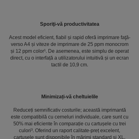
Sporiţi-vă productivitatea
Acest model eficient, fiabil și rapid oferă imprimare faţă-
verso A4 și viteze de imprimare de 25 ppm monocrom
și 12 ppm color¹. De asemenea, este simplu de operat
direct, cu o interfață a utilizatorului intuitivă și un ecran
tactil de 10,9 cm.
Minimizați-vă cheltuielile
Reduceți semnificativ costurile; această imprimantă
este compatibilă cu cerneluri individuale, care sunt cu
50% mai eficiente în comparație cu cartușele cu trei
culori³. Oferind un raport calitate-preț excelent,
cartușele sunt disponibile în mărimi standard și XL,