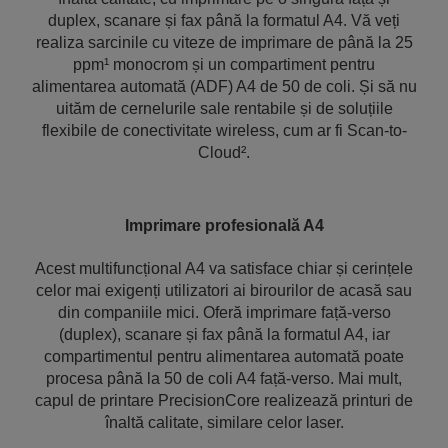
duplex, scanare și fax până la formatul A4. Vă veți
realiza sarcinile cu viteze de imprimare de până la 25
ppm¹ monocrom și un compartiment pentru
alimentarea automată (ADF) A4 de 50 de coli. Și să nu
uităm de cernelurile sale rentabile și de soluțiile
flexibile de conectivitate wireless, cum ar fi Scan-to-
Cloud².
Imprimare profesională A4
Acest multifuncțional A4 va satisface chiar și cerințele
celor mai exigenți utilizatori ai birourilor de acasă sau
din companiile mici. Oferă imprimare față-verso
(duplex), scanare și fax până la formatul A4, iar
compartimentul pentru alimentarea automată poate
procesa până la 50 de coli A4 față-verso. Mai mult,
capul de printare PrecisionCore realizează printuri de
înaltă calitate, similare celor laser.