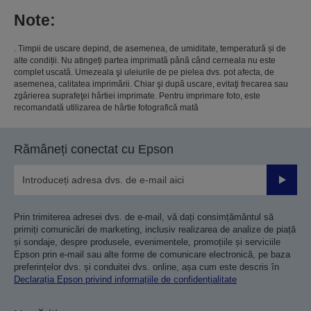
Note:
. Timpii de uscare depind, de asemenea, de umiditate, temperatură și de
alte condiții. Nu atingeți partea imprimată până când cerneala nu este
complet uscată. Umezeala şi uleiurile de pe pielea dvs. pot afecta, de
asemenea, calitatea imprimării. Chiar şi după uscare, evitaţi frecarea sau
zgârierea suprafeţei hârtiei imprimate. Pentru imprimare foto, este
recomandată utilizarea de hârtie fotografică mată
Rămâneți conectat cu Epson
Trimiteț
Prin trimiterea adresei dvs. de e-mail, vă dați consimțământul să
primiți comunicări de marketing, inclusiv realizarea de analize de piață
și sondaje, despre produsele, evenimentele, promoțiile și serviciile
Epson prin e-mail sau alte forme de comunicare electronică, pe baza
preferințelor dvs. și conduitei dvs. online, așa cum este descris în
Declarația Epson privind informațiile de confidențialitate