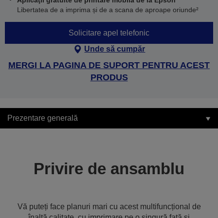
Aplicaţii gratuite de printare mobilă de la Epson
Libertatea de a imprima și de a scana de aproape oriunde²
Solicitare apel telefonic
Unde să cumpăr
MERGI LA PAGINA DE SUPORT PENTRU ACEST
PRODUS
Prezentare generală
Privire de ansamblu
Vă puteți face planuri mari cu acest multifuncțional de
înaltă calitate, cu imprimare pe o singură față și