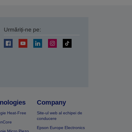
Urmăriți-ne pe:
ți
nologies
Company
gie Heat-Free
Site-ul web al echipei de
conducere
onCore
Epson Europe Electronics
gie Micro Piezo