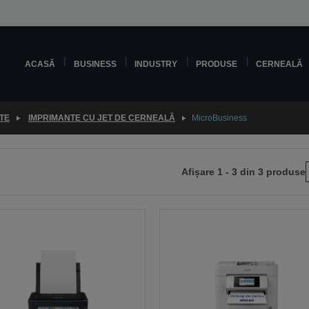
ACASĂ
BUSINESS
INDUSTRY
PRODUSE
CERNEALĂ
TE
IMPRIMANTE CU JET DE CERNEALĂ
MicroBusiness
Afișare 1 - 3 din 3 produse
i
na
toare