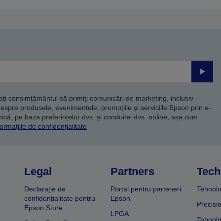
Trimite
dați consimțământul să primiți comunicări de marketing, inclusiv
despre produsele, evenimentele, promoțiile și serviciile Epson prin e-
că, pe baza preferințelor dvs. și conduitei dvs. online, așa cum
ormațiile de confidențialitate
Legal
Partners
Tech
Declarație de
Portal pentru parteneri
Tehnolo
confidențialitate pentru
Epson
Precisi
Epson Store
LPGA
Tehnolo