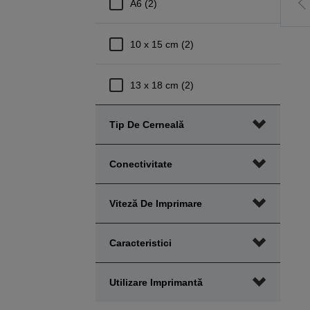
A6 (2)
M
l
p
10 x 15 cm (2)
a
13 x 18 cm (2)
Tip De Cerneală
Conectivitate
Viteză De Imprimare
Caracteristici
Utilizare Imprimantă