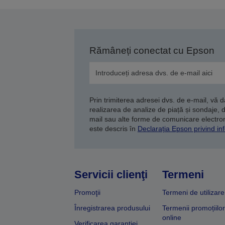
Rămâneți conectat cu Epson
Prin trimiterea adresei dvs. de e-mail, vă 
realizarea de analize de piață și sondaje, 
mail sau alte forme de comunicare electroni
este descris în
Declarația Epson privind inf
Servicii clienţi
Termeni
Promoţii
Termeni de utilizare
Înregistrarea produsului
Termenii promoțiilor
online
Verificarea garanției