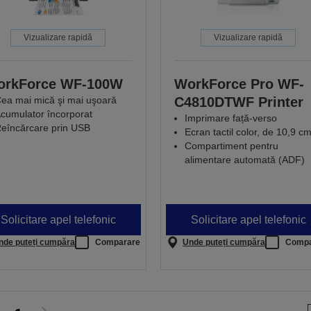
Vizualizare rapidă
Vizualizare rapidă
orkForce WF-100W
WorkForce Pro WF-
ea mai mică şi mai uşoară
C4810DTWF Printer
cumulator încorporat
Imprimare față-verso
eîncărcare prin USB
Ecran tactil color, de 10,9 c
Compartiment pentru
alimentare automată (ADF)
Solicitare apel telefonic
Solicitare apel telefonic
nde puteți cumpăra
Comparare
Unde puteți cumpăra
Compa