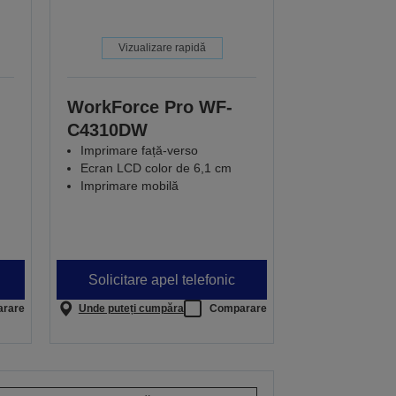
Vizualizare rapidă
WorkForce Pro WF-
C4310DW
Imprimare față-verso
m
Ecran LCD color de 6,1 cm
Imprimare mobilă
Solicitare apel telefonic
rare
Unde puteți cumpăra
Comparare