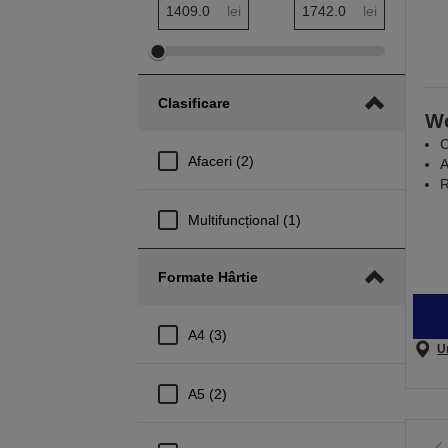
Interval minim Preț
Interval maxim Preț
lei
lei
Ajustare
Ajustare
interval
interval
Clasificare
minim
maxim
W
Preț
Preț
C
Afaceri (2)
A
R
Multifuncțional (1)
Formate Hârtie
A4 (3)
U
A5 (2)