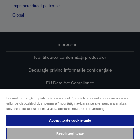
Imprimare direct pe textile
Global
Impressum
Identificarea conformității produselor
Declarație privind informațiile confidențiale
EU Data Act Compliance
Contactaţi-ne în legătură cu datele dumneavoastră
Făcând clic pe „Acceptați toate cookie-urile”, sunteți de acord cu stocarea cookie-
urilor pe dispozitivul dvs. pentru a îmbunătăți navigarea pe site, pentru a analiza
Informaţii despre modulele cookie
utilizarea site-ului și pentru a ajuta eforturile noastre de marketing.
Accept toate cookie-urile
Angajamentul Epson pe linie de accesibilitate
Respingeți toate
Drepturi de autor © 2026 Seiko Epson