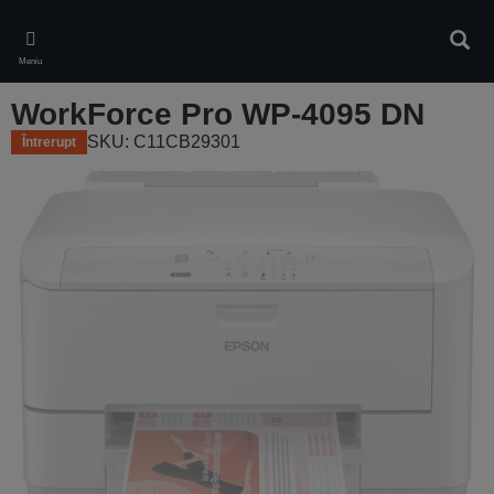
Skip
to
Căuta
main
Meniu
content
WorkForce Pro WP-4095 DN
SKU: C11CB29301
Întrerupt