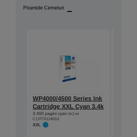
Piramide Cerneluri
WP4000/4500 Series Ink
WP4000
Cartridge XXL Cyan 3.4k
Cartri
3.400 pagini cyan
3.4k
34,2 ml
C13T70124010
3.400 pag
XXL
C13T70134
XXL