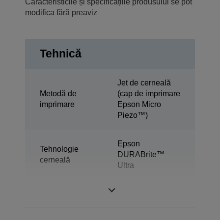
Caracteristicile și specificațiile produsului se pot
modifica fără preaviz
Tehnică
Jet de cerneală
Metodă de
(cap de imprimare
imprimare
Epson Micro
Piezo™)
Epson
Tehnologie
DURABrite™
cerneală
Ultra
Multifuncţional
Imprimare