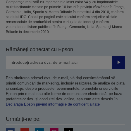
Comparaţie realizată cu imprimantele laser color A4 şi cu imprimantele
multifuncţionale clasate pe primele 10 locuri în privinţa vânzărilor în Franţa,
Germania, Italia, Spania şi Marea Britanie în trimestrul 4 din 2010, conform
studiului IDC. Costul pe pagină este calculat conform preţurilor oficiale
recomandate de producători pentru cartuşele de toner şi conform
volumelor de listare publicate în Franţa, Germania, Italia, Spania şi Marea
Britanie în decembrie 2010
Rămâneți conectat cu Epson
Trimiteț
Prin trimiterea adresei dvs. de e-mail, vă dați consimțământul să
primiți comunicări de marketing, inclusiv realizarea de analize de piață
și sondaje, despre produsele, evenimentele, promoțiile și serviciile
Epson prin e-mail sau alte forme de comunicare electronică, pe baza
preferințelor dvs. și conduitei dvs. online, așa cum este descris în
Declarația Epson privind informațiile de confidențialitate
Urmăriți-ne pe: