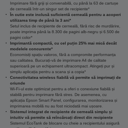
Imprimare fără griji și convenabilă, cu până la 63 de cartușe
de cerneală într-un singur set de recipiente*
În cutie este inclusă suficientă cerneală pentru a acoperi
utilizarea timp de până la 3 ani*
Setul inclus de recipiente de cerneală, fără risc de murdărire,
poate imprima până la 8.300 de pagini alb-negru și 6.500 de
pagini color*
Imprimantă compactă, cu cel puțin 25% mai mică decât
modelele concurente*
Economisiți spațiu valoros, fără a compromite performanța
sau calitatea. Bucurați-vă de imprimare A4 de calitate
superioară pe un echipament ultracompact. Atingeți pur și
simplu aplicația pentru a scana și a copia*
Conectivitatea wireless fiabilă vă permite să imprimați de
oriunde
Wi-Fi-ul este optimizat pentru a oferi o conexiune fiabilă și
stabilă pentru imprimare fără stres. De asemenea, cu
aplicația Epson Smart Panel, configurarea, monitorizarea și
imprimarea mobilă nu au fost niciodată mai ușoare.
Sistemul integrat de recipiente de cerneală simplu și
intuitiv vă permite să reîncărcați direct din recipiente
Sistemul EcoTank de blocare cu cheie a recipientului asigură