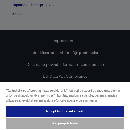
Imprimare direct pe textile
Global
Impressum
Identificarea conformității produselor
Declarație privind informațiile confidențiale
EU Data Act Compliance
Contactaţi-ne în legătură cu datele dumneavoastră
Făcând clic pe „Acceptați toate cookie-urile”, sunteți de acord cu stocarea cookie-
urilor pe dispozitivul dvs. pentru a îmbunătăți navigarea pe site, pentru a analiza
Informaţii despre modulele cookie
utilizarea site-ului și pentru a ajuta eforturile noastre de marketing.
Accept toate cookie-urile
Angajamentul Epson pe linie de accesibilitate
Respingeți toate
Drepturi de autor © 2026 Seiko Epson