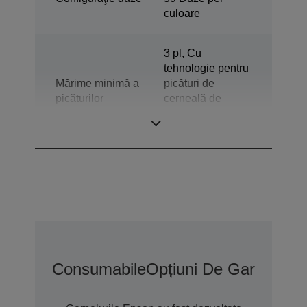
culoare
3 pl, Cu
tehnologie pentru
Mărime minimă a
picături de
picăturilor
cerneală de
dimensiuni
variabile
Consumabile
Opțiuni De Garanție 