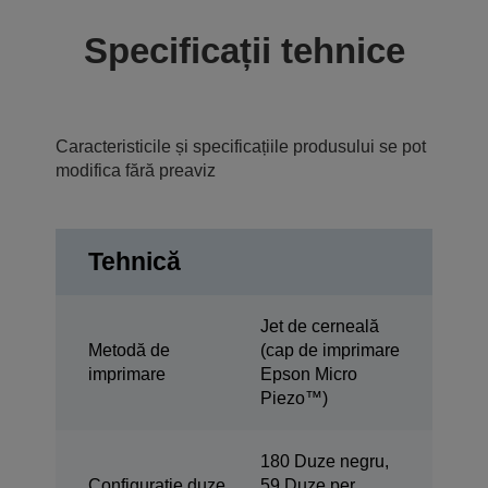
Specificații tehnice
Caracteristicile și specificațiile produsului se pot
modifica fără preaviz
Tehnică
Jet de cerneală
Metodă de
(cap de imprimare
imprimare
Epson Micro
Piezo™)
180 Duze negru,
Configuraţie duze
59 Duze per