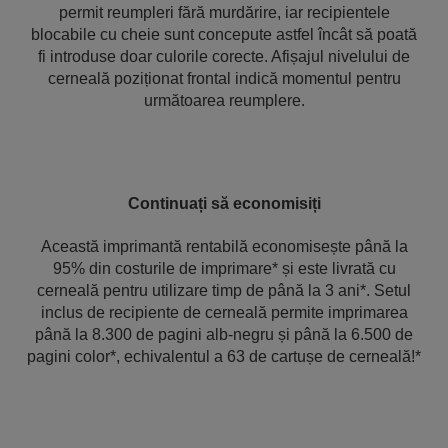
permit reumpleri fără murdărire, iar recipientele
blocabile cu cheie sunt concepute astfel încât să poată
fi introduse doar culorile corecte. Afișajul nivelului de
cerneală poziționat frontal indică momentul pentru
următoarea reumplere.
Continuați să economisiți
Această imprimantă rentabilă economisește până la
95% din costurile de imprimare* și este livrată cu
cerneală pentru utilizare timp de până la 3 ani*. Setul
inclus de recipiente de cerneală permite imprimarea
până la 8.300 de pagini alb-negru și până la 6.500 de
pagini color*, echivalentul a 63 de cartușe de cerneală!*