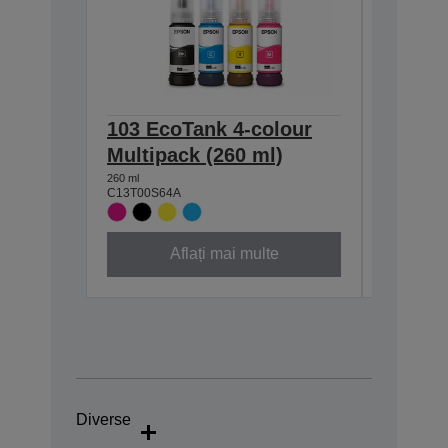
103 EcoTank 4-colour
103 Ec
Multipack (260 ml)
bottle 
260 ml
65 ml
C13T00S64A
C13T00S1
Aflați mai multe
Diverse