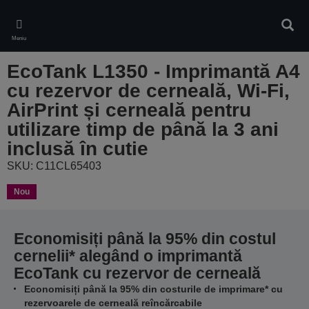
Skip
to
Căuta
main
Meniu
content
EcoTank L1350 - Imprimantă A4
cu rezervor de cerneală, Wi-Fi,
AirPrint și cerneală pentru
utilizare timp de până la 3 ani
inclusă în cutie
SKU: C11CL65403
Nou
Economisiți până la 95% din costul
cernelii* alegând o imprimantă
EcoTank cu rezervor de cerneală
Economisiți până la 95% din costurile de imprimare* cu
rezervoarele de cerneală reîncărcabile