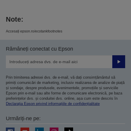
Note:
Accesați epson.ro/ecotankfootnotes
Rămâneți conectat cu Epson
Trimiteț
Prin trimiterea adresei dvs. de e-mail, vă dați consimțământul să
primiți comunicări de marketing, inclusiv realizarea de analize de piață
și sondaje, despre produsele, evenimentele, promoțiile și serviciile
Epson prin e-mail sau alte forme de comunicare electronică, pe baza
preferințelor dvs. și conduitei dvs. online, așa cum este descris în
Declarația Epson privind informațiile de confidențialitate
Urmăriți-ne pe: