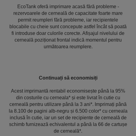
EcoTank oferă imprimare acasă fără probleme -
rezervoarele de cerneală de capacitate foarte mare
permit reumpleri fără probleme, iar recipientele
blocabile cu cheie sunt concepute astfel încât să poată
fi introduse doar culorile corecte. Afișajul nivelului de
cerneală poziționat frontal indică momentul pentru
următoarea reumplere.
Continuați să economisiți
Acest imprimantă rentabil economisește până la 95%
din costurile cu cerneala* și este livrat în cutie cu
cerneală pentru utilizare până la 3 ani*. Imprimați până
la 8.100 de pagini alb-negru și 6.500 color* cu cerneala
inclusă în cutie, iar un set de recipiente de cerneală de
schimb furnizează echivalentul a până la 66 de cartușe
de cerneală*.