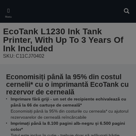
Skip
to
Căuta
main
Meniu
content
EcoTank L1230 Ink Tank
Printer, With Up To 3 Years Of
Ink Included
SKU: C11CJ70402
Economisiți până la 95% din costul
cernelii* cu o imprimantă EcoTank cu
rezervor de cerneală
Imprimare fără griji - un set de recipiente echivalează cu
până la 66 de cartușe de cerneală*
Economisiți până la 95% din costurile cu cerneala* cu ajutorul
rezervoarelor de cerneală reîncărcabile
Imprimați până la 8.100 pagini alb-negru și 6.500 pagini
color*
Totul este inclus în cutie - trebuie doar să adăugați hârtie