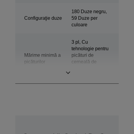
180 Duze negru,
Configuraţie duze
59 Duze per
culoare
3 pl, Cu
tehnologie pentru
Mărime minimă a
picături de
picăturilor
cerneală de
dimensiuni
variabile