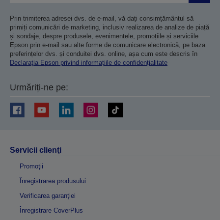
Prin trimiterea adresei dvs. de e-mail, vă dați consimțământul să
primiți comunicări de marketing, inclusiv realizarea de analize de piață
și sondaje, despre produsele, evenimentele, promoțiile și serviciile
Epson prin e-mail sau alte forme de comunicare electronică, pe baza
preferințelor dvs. și conduitei dvs. online, așa cum este descris în
Declarația Epson privind informațiile de confidențialitate
Urmăriți-ne pe:
Servicii clienţi
Promoţii
Înregistrarea produsului
Verificarea garanției
Înregistrare CoverPlus