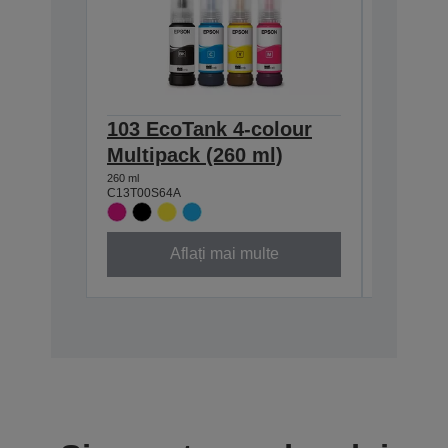
103 EcoTank 4-colour
103 Ec
Multipack (260 ml)
bottle 
260 ml
65 ml
C13T00S64A
C13T00S2
Aflați mai multe