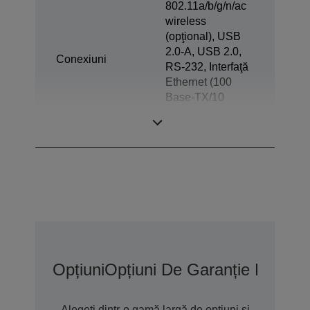
802.11a/b/g/n/ac
wireless
(opţional), USB
2.0-A, USB 2.0,
Conexiuni
RS-232, Interfaţă
Ethernet (100
Base-TX/10
Base-T),
Expulzare sertar
Opțiuni
Opțiuni De Garanție Extins
Alegeți dintr-o gamă largă de opțiuni și