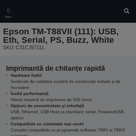
Skip
to
Căuta
main
Meniu
content
Epson TM-T88VII (111): USB,
Eth, Serial, PS, Buzz, White
SKU: C31CJ57111
Imprimantă de chitanțe rapidă
Hardware fiabil
Susținute de calitatea noastră de construcție testată și de
încredere
Înaltă performanță
Viteză maximă de imprimare de 500 mm/s
Opţiuni de conectivitate şi interfaţă
USB, Ethernet, USB Host ca standard; serial, PoweredUSB,
opțiuni
Compatibile cu sistemele mai vechi
Complet compatibile cu programele software T88V și T88VI