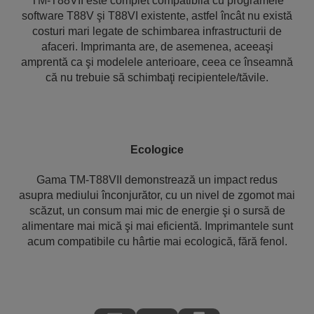
TM-T88VII este complet compatibilă cu programele
software T88V şi T88VI existente, astfel încât nu există
costuri mari legate de schimbarea infrastructurii de
afaceri. Imprimanta are, de asemenea, aceeaşi
amprentă ca şi modelele anterioare, ceea ce înseamnă
că nu trebuie să schimbaţi recipientele/tăvile.
Ecologice
Gama TM-T88VII demonstrează un impact redus
asupra mediului înconjurător, cu un nivel de zgomot mai
scăzut, un consum mai mic de energie şi o sursă de
alimentare mai mică şi mai eficientă. Imprimantele sunt
acum compatibile cu hârtie mai ecologică, fără fenol.