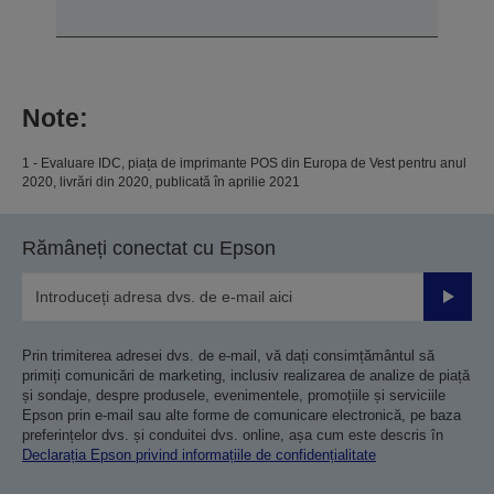
Note:
1 - Evaluare IDC, piața de imprimante POS din Europa de Vest pentru anul
2020, livrări din 2020, publicată în aprilie 2021
Rămâneți conectat cu Epson
Trimiteț
Prin trimiterea adresei dvs. de e-mail, vă dați consimțământul să
primiți comunicări de marketing, inclusiv realizarea de analize de piață
și sondaje, despre produsele, evenimentele, promoțiile și serviciile
Epson prin e-mail sau alte forme de comunicare electronică, pe baza
preferințelor dvs. și conduitei dvs. online, așa cum este descris în
Declarația Epson privind informațiile de confidențialitate