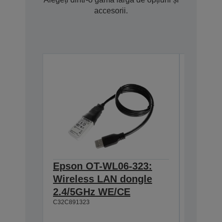
accesorii.
Epson OT-WL06-323:
Epson 
Wireless LAN dongle
Interf
C32C8241
2.4/5GHz WE/CE
C32C891323