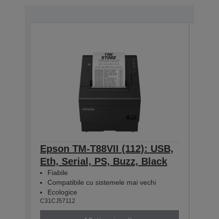
Epson TM-T88VII (112): USB,
Eps
Eth, Serial, PS, Buzz, Black
Eth
Fiabile
Fiab
Compatibile cu sistemele mai vechi
Com
Ecologice
Eco
C31CJ57112
C31CJ