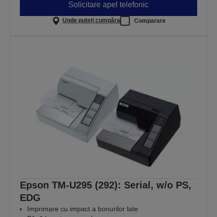
Solicitare apel telefonic
Unde puteți cumpăra
Comparare
Epson TM-U295 (292): Serial, w/o PS,
EDG
Imprimare cu impact a bonurilor late