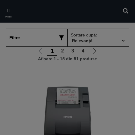
Skip
to
Căuta
main
Meniu
content
Sortare după:
Filtre
1
2
3
4
Mergi
Mergi
Afișare 1 - 15 din 51 produse
la
la
pagina
pagina
anterioară
următoare