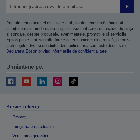
Trimiteț
Prin trimiterea adresei dvs. de e-mail, vă dați consimțământul să
primiți comunicări de marketing, inclusiv realizarea de analize de piață
și sondaje, despre produsele, evenimentele, promoțiile și serviciile
Epson prin e-mail sau alte forme de comunicare electronică, pe baza
preferințelor dvs. și conduitei dvs. online, așa cum este descris în
Declarația Epson privind informațiile de confidențialitate
Urmăriți-ne pe:
Servicii clienţi
Promoţii
Înregistrarea produsului
Verificarea garanției