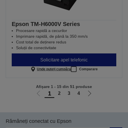
Epson TM-H6000V Series
Procesare rapidă a cecurilor
Imprimare rapidă, de până la 350 mm/s
Cost total de deținere redus
Soluții de conectivitate
Solicitare apel telefonic
Unde puteți cumpăra
Comparare
Afișare 1 - 15 din 51 produse
1
2
3
4
Mergi
Mergi
la
la
pagina
pagina
anterioară
următoare
Rămâneți conectat cu Epson