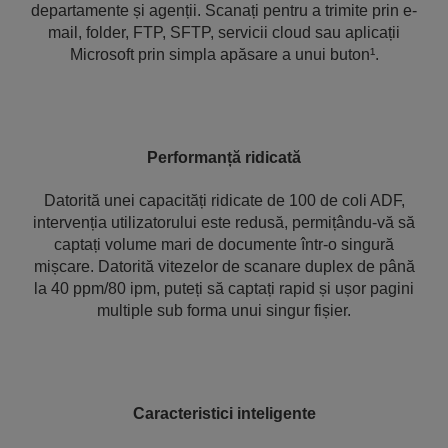
departamente și agenții. Scanați pentru a trimite prin e-
mail, folder, FTP, SFTP, servicii cloud sau aplicații
Microsoft prin simpla apăsare a unui buton¹.
Performanță ridicată
Datorită unei capacități ridicate de 100 de coli ADF,
intervenția utilizatorului este redusă, permițându-vă să
captați volume mari de documente într-o singură
mișcare. Datorită vitezelor de scanare duplex de până
la 40 ppm/80 ipm, puteți să captați rapid și ușor pagini
multiple sub forma unui singur fișier.
Caracteristici inteligente