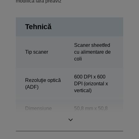
modifica fără preaviz
Tehnică
Scaner sheetfed
Tip scaner
cu alimentare de
coli
600 DPI x 600
Rezoluţie optică
DPI (orizontal x
(ADF)
vertical)
Dimensiune
50,8 mm x 50,8
minimă
mm (orizontal x
documente ADF
vertical)