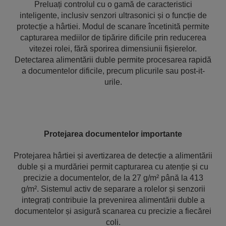
Preluați controlul cu o gamă de caracteristici
inteligente, inclusiv senzori ultrasonici și o funcție de
protecție a hârtiei. Modul de scanare încetinită permite
capturarea mediilor de tipărire dificile prin reducerea
vitezei rolei, fără sporirea dimensiunii fișierelor.
Detectarea alimentării duble permite procesarea rapidă
a documentelor dificile, precum plicurile sau post-it-
urile.
Protejarea documentelor importante
Protejarea hârtiei și avertizarea de detecție a alimentării
duble și a murdăriei permit capturarea cu atenție și cu
precizie a documentelor, de la 27 g/m² până la 413
g/m². Sistemul activ de separare a rolelor și senzorii
integrați contribuie la prevenirea alimentării duble a
documentelor și asigură scanarea cu precizie a fiecărei
coli.