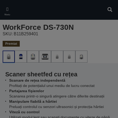
Skip
to
Căuta
main
Meniu
content
WorkForce DS-730N
SKU: B11B259401
Premiat
Scaner sheetfed cu rețea
Scanare de rețea independentă
Profitați de potențialul unui mediu de lucru conectat
Partajarea fişierelor
Scanarea printr-o singură atingere către diferite destinații
Manipulare fiabilă a hârtiei
Preluați controlul cu senzori ultrasonici și protecția hârtiei
Viteză cu control
Utilizaţi modul lent sau scanaţi documente cu viteze de până