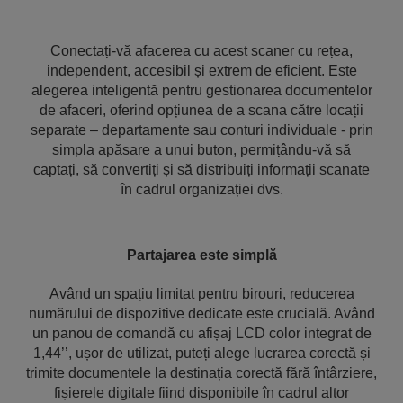
Conectați-vă afacerea cu acest scaner cu rețea,
independent, accesibil și extrem de eficient. Este
alegerea inteligentă pentru gestionarea documentelor
de afaceri, oferind opțiunea de a scana către locații
separate – departamente sau conturi individuale - prin
simpla apăsare a unui buton, permițându-vă să
captați, să convertiți și să distribuiți informații scanate
în cadrul organizației dvs.
Partajarea este simplă
Având un spațiu limitat pentru birouri, reducerea
numărului de dispozitive dedicate este crucială. Având
un panou de comandă cu afișaj LCD color integrat de
1,44’’, ușor de utilizat, puteți alege lucrarea corectă și
trimite documentele la destinația corectă fără întârziere,
fișierele digitale fiind disponibile în cadrul altor