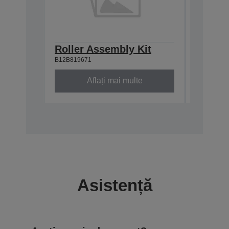
Roller Assembly Kit
Suport
B12B819671
B12B81905
Aflați mai multe
Asistență