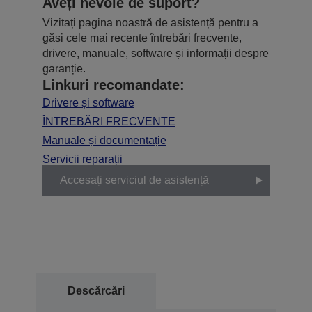
Aveți nevoie de suport?
Vizitați pagina noastră de asistență pentru a
găsi cele mai recente întrebări frecvente,
drivere, manuale, software și informații despre
garanție.
Linkuri recomandate:
Drivere și software
ÎNTREBĂRI FRECVENTE
Manuale și documentație
Servicii reparații
Accesați serviciul de asistență
Descărcări