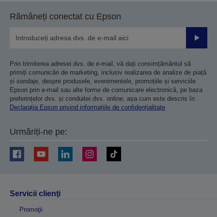
Rămâneți conectat cu Epson
Trimiteț
Prin trimiterea adresei dvs. de e-mail, vă dați consimțământul să
primiți comunicări de marketing, inclusiv realizarea de analize de piață
și sondaje, despre produsele, evenimentele, promoțiile și serviciile
Epson prin e-mail sau alte forme de comunicare electronică, pe baza
preferințelor dvs. și conduitei dvs. online, așa cum este descris în
Declarația Epson privind informațiile de confidențialitate
Urmăriți-ne pe:
Servicii clienţi
Promoţii