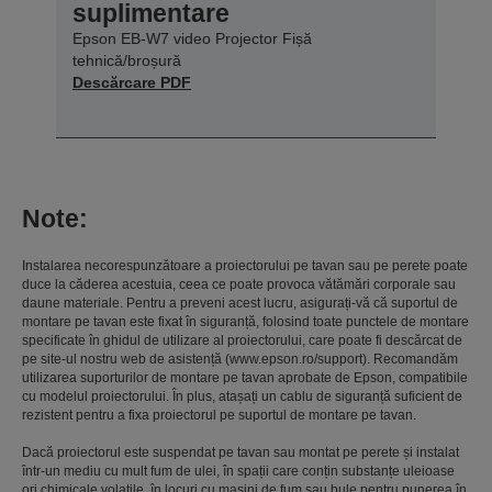
suplimentare
Epson EB-W7 video Projector Fișă
tehnică/broșură
Descărcare PDF
Note:
Instalarea necorespunzătoare a proiectorului pe tavan sau pe perete poate
duce la căderea acestuia, ceea ce poate provoca vătămări corporale sau
daune materiale. Pentru a preveni acest lucru, asigurați-vă că suportul de
montare pe tavan este fixat în siguranță, folosind toate punctele de montare
specificate în ghidul de utilizare al proiectorului, care poate fi descărcat de
pe site-ul nostru web de asistență (www.epson.ro/support). Recomandăm
utilizarea suporturilor de montare pe tavan aprobate de Epson, compatibile
cu modelul proiectorului. În plus, atașați un cablu de siguranță suficient de
rezistent pentru a fixa proiectorul pe suportul de montare pe tavan.
Dacă proiectorul este suspendat pe tavan sau montat pe perete și instalat
într-un mediu cu mult fum de ulei, în spații care conțin substanțe uleioase
ori chimicale volatile, în locuri cu mașini de fum sau bule pentru punerea în