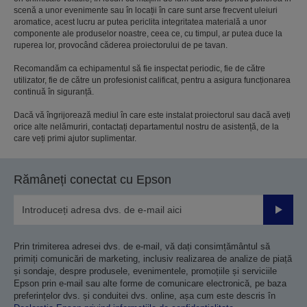
scenă a unor evenimente sau în locații în care sunt arse frecvent uleiuri
aromatice, acest lucru ar putea periclita integritatea materială a unor
componente ale produselor noastre, ceea ce, cu timpul, ar putea duce la
ruperea lor, provocând căderea proiectorului de pe tavan.
Recomandăm ca echipamentul să fie inspectat periodic, fie de către
utilizator, fie de către un profesionist calificat, pentru a asigura funcționarea
continuă în siguranță.
Dacă vă îngrijorează mediul în care este instalat proiectorul sau dacă aveți
orice alte nelămuriri, contactați departamentul nostru de asistență, de la
care veți primi ajutor suplimentar.
Rămâneți conectat cu Epson
Trimiteț
Prin trimiterea adresei dvs. de e-mail, vă dați consimțământul să
primiți comunicări de marketing, inclusiv realizarea de analize de piață
și sondaje, despre produsele, evenimentele, promoțiile și serviciile
Epson prin e-mail sau alte forme de comunicare electronică, pe baza
preferințelor dvs. și conduitei dvs. online, așa cum este descris în