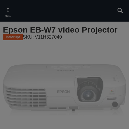
Skip
to
Căuta
main
Meniu
content
Epson EB-W7 video Projector
SKU: V11H327040
Întrerupt