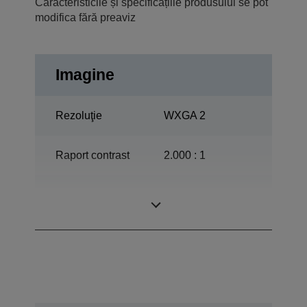
Caracteristicile și specificațiile produsului se pot
modifica fără preaviz
Imagine
Rezoluţie
WXGA 2
Raport contrast
2.000 : 1
ETORL, 175 L,
Lampă
5.000 h Viaţă utilă