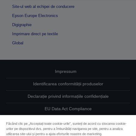
Site-ul web al echipei de conducere
Epson Europe Electronics
Digigraphie
Imprimare direct pe textile
Global
Impressum
Identificarea conformității produselor
Declarație privind informațiile confidențiale
EU Data Act Compliance
Contactaţi-ne în legătură cu datele dumneavoastră
Făcând clic pe „Acceptați toate cookie-urile”, sunteți de acord cu stocarea cookie-
urilor pe dispozitivul dvs. pentru a îmbunătăți navigarea pe site, pentru a analiza
Informaţii despre modulele cookie
utilizarea site-ului și pentru a ajuta eforturile noastre de marketing.