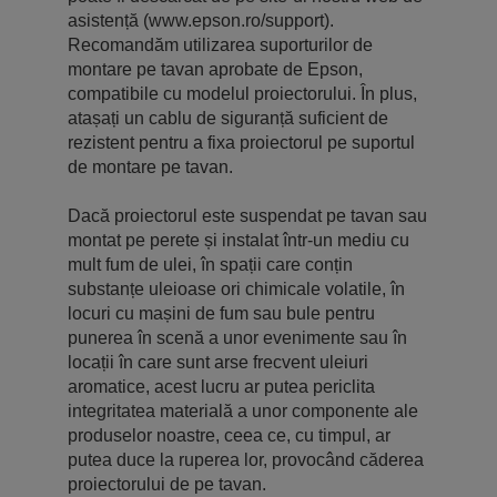
asistență (www.epson.ro/support).
Recomandăm utilizarea suporturilor de
montare pe tavan aprobate de Epson,
compatibile cu modelul proiectorului. În plus,
atașați un cablu de siguranță suficient de
rezistent pentru a fixa proiectorul pe suportul
de montare pe tavan.
Dacă proiectorul este suspendat pe tavan sau
montat pe perete și instalat într-un mediu cu
mult fum de ulei, în spații care conțin
substanțe uleioase ori chimicale volatile, în
locuri cu mașini de fum sau bule pentru
punerea în scenă a unor evenimente sau în
locații în care sunt arse frecvent uleiuri
aromatice, acest lucru ar putea periclita
integritatea materială a unor componente ale
produselor noastre, ceea ce, cu timpul, ar
putea duce la ruperea lor, provocând căderea
proiectorului de pe tavan.