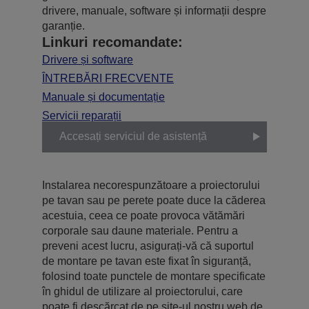
drivere, manuale, software și informații despre
garanție.
Linkuri recomandate:
Drivere și software
ÎNTREBĂRI FRECVENTE
Manuale și documentație
Servicii reparații
Accesați serviciul de asistență
Instalarea necorespunzătoare a proiectorului
pe tavan sau pe perete poate duce la căderea
acestuia, ceea ce poate provoca vătămări
corporale sau daune materiale. Pentru a
preveni acest lucru, asigurați-vă că suportul
de montare pe tavan este fixat în siguranță,
folosind toate punctele de montare specificate
în ghidul de utilizare al proiectorului, care
poate fi descărcat de pe site-ul nostru web de