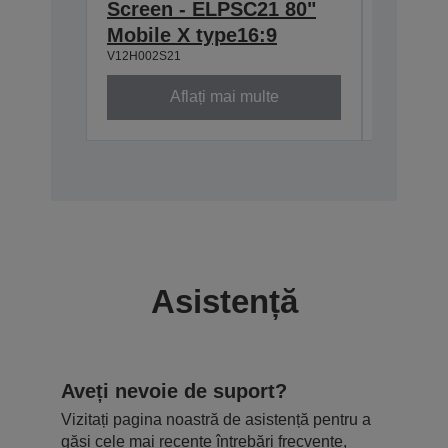
Screen - ELPSC21 80"
Screen
Mobile X type16:9
Deskto
V12H002S21
V12H002S
Aflați mai multe
Asistență
Aveți nevoie de suport?
Vizitați pagina noastră de asistență pentru a
găsi cele mai recente întrebări frecvente,