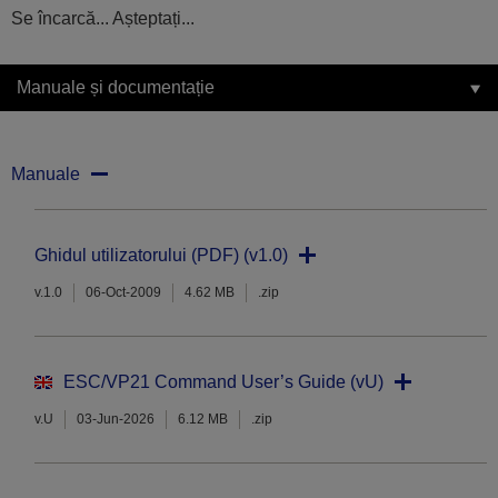
Se încarcă... Așteptați...
Manuale și documentație
Manuale
Ghidul utilizatorului (PDF) (v1.0)
v.1.0
06-Oct-2009
4.62 MB
.zip
ESC/VP21 Command User’s Guide (vU)
v.U
03-Jun-2026
6.12 MB
.zip