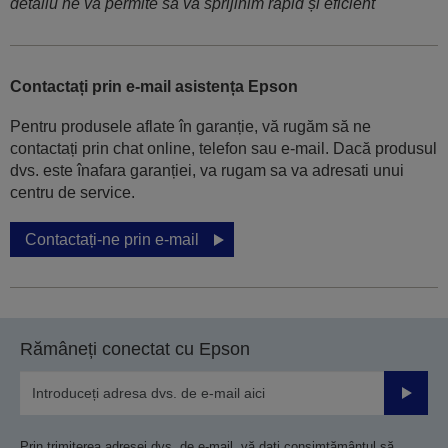
detaliu ne va permite să vă sprijinim rapid și eficient
Contactați prin e-mail asistența Epson
Pentru produsele aflate în garanție, vă rugăm să ne
contactați prin chat online, telefon sau e-mail. Dacă produsul
dvs. este înafara garanției, va rugam sa va adresati unui
centru de service.
Contactați-ne prin e-mail
Rămâneți conectat cu Epson
Trimiteț
Prin trimiterea adresei dvs. de e-mail, vă dați consimțământul să