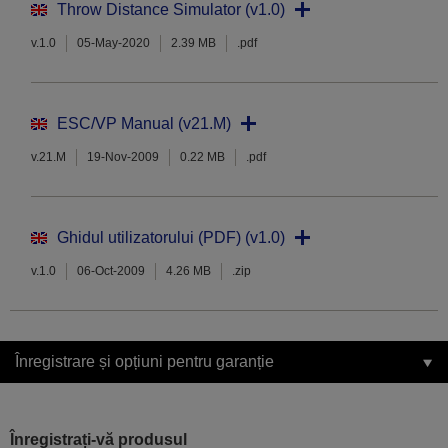
Throw Distance Simulator (v1.0)
v.1.0
05-May-2020
2.39 MB
.pdf
ESC/VP Manual (v21.M)
v.21.M
19-Nov-2009
0.22 MB
.pdf
Ghidul utilizatorului (PDF) (v1.0)
v.1.0
06-Oct-2009
4.26 MB
.zip
Înregistrare și opțiuni pentru garanție
Înregistrați-vă produsul