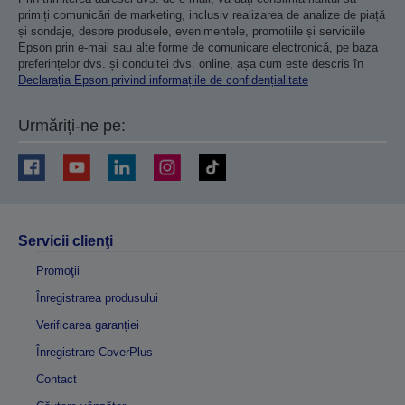
primiți comunicări de marketing, inclusiv realizarea de analize de piață
și sondaje, despre produsele, evenimentele, promoțiile și serviciile
Epson prin e-mail sau alte forme de comunicare electronică, pe baza
preferințelor dvs. și conduitei dvs. online, așa cum este descris în
Declarația Epson privind informațiile de confidențialitate
Urmăriți-ne pe:
Servicii clienţi
Promoţii
Înregistrarea produsului
Verificarea garanției
Înregistrare CoverPlus
Contact