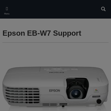
Skip
to
Căuta
main
Meniu
content
Epson EB-W7 Support