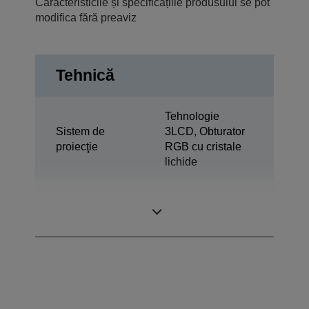
Caracteristicile și specificațiile produsului se pot
modifica fără preaviz
Tehnică
Tehnologie
Sistem de
3LCD, Obturator
proiecţie
RGB cu cristale
lichide
0,55 inchi cu C2
Panou LCD
Fine