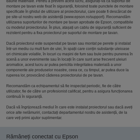
daune materiale. Pentru a preveni acest lucru, asigurați-vă că suportul de
montare pe tavan este fixat în siguranță, folosind toate punctele de montare
specificate în ghidul de utilizare al proiectorului, care poate fi descărcat de
pe site-ul nostru web de asistență (www.epson.ro/support). Recomandăm
utilizarea suporturilor de montare pe tavan aprobate de Epson, compatibile
cu modelul proiectorului. În plus, atașați un cablu de siguranță suficient de
rezistent pentru a fixa proiectorul pe suportul de montare pe tavan.
Dacă proiectorul este suspendat pe tavan sau montat pe perete și instalat
într-un mediu cu mult fum de ulei, în spații care conțin substanțe uleioase
ori chimicale volatile, în locuri cu mașini de fum sau bule pentru punerea în
scenă a unor evenimente sau în locații în care sunt arse frecvent uleiuri
aromatice, acest lucru ar putea periclita integritatea materială a unor
componente ale produselor noastre, ceea ce, cu timpul, ar putea duce la
ruperea lor, provocând căderea proiectorului de pe tavan.
Recomandăm ca echipamentul să fie inspectat periodic, fie de către
utilizator, fie de către un profesionist calificat, pentru a asigura funcționarea
continuă în siguranță.
Dacă vă îngrijorează mediul în care este instalat proiectorul sau dacă aveți
orice alte nelămuriri, contactați departamentul nostru de asistență, de la
care veți primi ajutor suplimentar.
Rămâneți conectat cu Epson