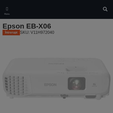
Skip
to
Căuta
main
Meniu
content
Epson EB-X06
SKU: V11H972040
Întrerupt