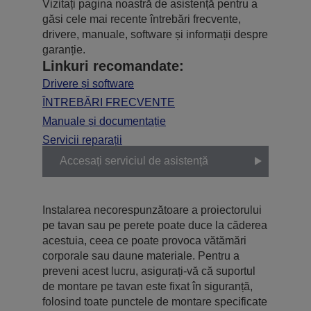
Vizitați pagina noastră de asistență pentru a
găsi cele mai recente întrebări frecvente,
drivere, manuale, software și informații despre
garanție.
Linkuri recomandate:
Drivere și software
ÎNTREBĂRI FRECVENTE
Manuale și documentație
Servicii reparații
Accesați serviciul de asistență
Instalarea necorespunzătoare a proiectorului
pe tavan sau pe perete poate duce la căderea
acestuia, ceea ce poate provoca vătămări
corporale sau daune materiale. Pentru a
preveni acest lucru, asigurați-vă că suportul
de montare pe tavan este fixat în siguranță,
folosind toate punctele de montare specificate