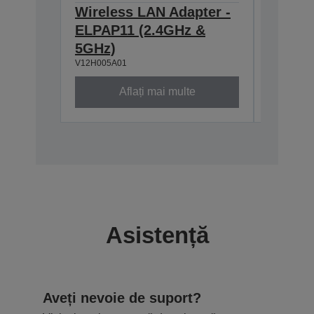
Wireless LAN Adapter -
Ceilin
ELPAP11 (2.4GHz &
918-1
V12H003P
5GHz)
V12H005A01
Aflați mai multe
Asistență
Aveți nevoie de suport?