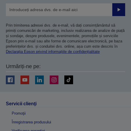
Trimiteț
Prin trimiterea adresei dvs. de e-mail, vă dați consimțământul să
primiți comunicări de marketing, inclusiv realizarea de analize de piață
și sondaje, despre produsele, evenimentele, promoțiile și serviciile
Epson prin e-mail sau alte forme de comunicare electronică, pe baza
preferințelor dvs. și conduitei dvs. online, așa cum este descris în
Declarația Epson privind informațiile de confidențialitate
Urmăriți-ne pe:
Servicii clienţi
Promoţii
Înregistrarea produsului
Verificarea garanției