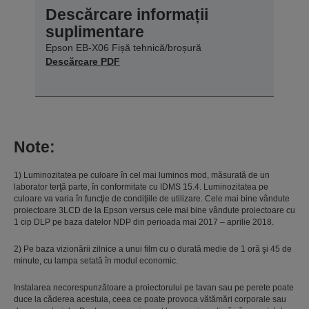
Descărcare informații
suplimentare
Epson EB-X06 Fișă tehnică/broșură
Descărcare PDF
Note:
1) Luminozitatea pe culoare în cel mai luminos mod, măsurată de un
laborator terţă parte, în conformitate cu IDMS 15.4. Luminozitatea pe
culoare va varia în funcţie de condiţiile de utilizare. Cele mai bine vândute
proiectoare 3LCD de la Epson versus cele mai bine vândute proiectoare cu
1 cip DLP pe baza datelor NDP din perioada mai 2017 – aprilie 2018.
2) Pe baza vizionării zilnice a unui film cu o durată medie de 1 oră şi 45 de
minute, cu lampa setată în modul economic.
Instalarea necorespunzătoare a proiectorului pe tavan sau pe perete poate
duce la căderea acestuia, ceea ce poate provoca vătămări corporale sau