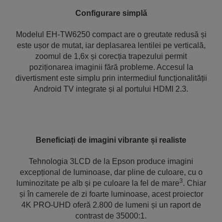
Configurare simplă
Modelul EH-TW6250 compact are o greutate redusă și
este ușor de mutat, iar deplasarea lentilei pe verticală,
zoomul de 1,6x și corecția trapezului permit
poziționarea imaginii fără probleme. Accesul la
divertisment este simplu prin intermediul funcționalității
Android TV integrate și al portului HDMI 2.3.
Beneficiați de imagini vibrante și realiste
Tehnologia 3LCD de la Epson produce imagini
excepțional de luminoase, dar pline de culoare, cu o
3
luminozitate pe alb și pe culoare la fel de mare
. Chiar
și în camerele de zi foarte luminoase, acest proiector
4K PRO-UHD oferă 2.800 de lumeni și un raport de
contrast de 35000:1.