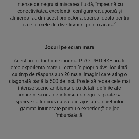
intense de negru și mișcarea fluidă, împreună cu
conectivitatea excelentă, configurarea ușoară și
alinierea fac din acest proiector alegerea ideală pentru
4
toate formele de divertisment pentru acasă
.
Jocuri pe ecran mare
1
Acest proiector home cinema PRO-UHD 4K
poate
crea experiența marelui ecran în propria dvs. locuință,
cu timp de răspuns sub 20 ms și imagini care ating o
diagonală până la 500 de inci. Poate să redea cele mai
intense scene ambientale cu detalii definite ale
umbrelor și nuanțe intense de negru și poate să
sporească luminozitatea prin ajustarea nivelurilor
gamma întunecate pentru o experiență de joc
îmbunătățită.