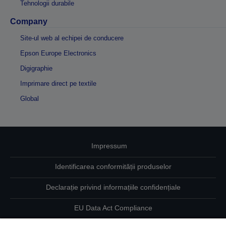
Tehnologii durabile
Company
Site-ul web al echipei de conducere
Epson Europe Electronics
Digigraphie
Imprimare direct pe textile
Global
Impressum
Identificarea conformității produselor
Declarație privind informațiile confidențiale
EU Data Act Compliance