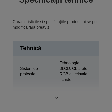
Caracteristicile și specificațiile produsului se pot
modifica fără preaviz
Tehnică
Tehnologie
Sistem de
3LCD, Obturator
proiecţie
RGB cu cristale
lichide
0,61 inchi cu C2
Panou LCD
Fine