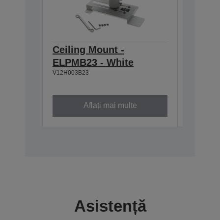
Ceiling Mount -
Ceilin
ELPMB23 - White
918-1
V12H003B23
V12H003P
Aflați mai multe
Asistență