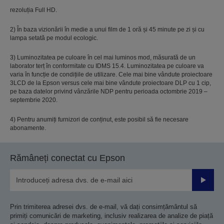
rezoluția Full HD.
2) În baza vizionării în medie a unui film de 1 oră și 45 minute pe zi și cu
lampa setată pe modul ecologic.
3) Luminozitatea pe culoare în cel mai luminos mod, măsurată de un
laborator terț în conformitate cu IDMS 15.4. Luminozitatea pe culoare va
varia în funcție de condițiile de utilizare. Cele mai bine vândute proiectoare
3LCD de la Epson versus cele mai bine vândute proiectoare DLP cu 1 cip,
pe baza datelor privind vânzările NDP pentru perioada octombrie 2019 –
septembrie 2020.
4) Pentru anumiți furnizori de conținut, este posibil să fie necesare
abonamente.
Rămâneți conectat cu Epson
Trimiteț
Prin trimiterea adresei dvs. de e-mail, vă dați consimțământul să
primiți comunicări de marketing, inclusiv realizarea de analize de piață