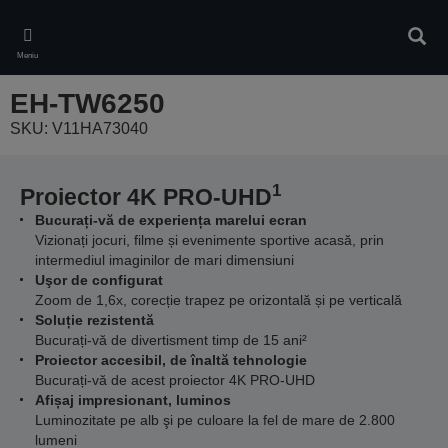
Skip
to
Căuta
main
Meniu
content
EH-TW6250
SKU: V11HA73040
1
Proiector 4K PRO-UHD
Bucurați-vă de experiența marelui ecran
Vizionați jocuri, filme și evenimente sportive acasă, prin
intermediul imaginilor de mari dimensiuni
Uşor de configurat
Zoom de 1,6x, corecție trapez pe orizontală și pe verticală
Soluție rezistentă
Bucurați-vă de divertisment timp de 15 ani²
Proiector accesibil, de înaltă tehnologie
Bucurați-vă de acest proiector 4K PRO-UHD
Afișaj impresionant, luminos
Luminozitate pe alb şi pe culoare la fel de mare de 2.800
lumeni