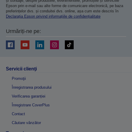
și sondaje, despre produsele, evenimentele, promoțiile și serviciile
Epson prin e-mail sau alte forme de comunicare electronică, pe baza
preferințelor dvs. și conduitei dvs. online, așa cum este descris în
Declarația Epson privind informațiile de confidențialitate
Urmăriți-ne pe:
Servicii clienţi
Promoţii
Înregistrarea produsului
Verificarea garanției
Înregistrare CoverPlus
Contact
Căutare vânzător