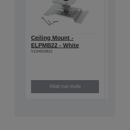
Ceiling Mount -
Ceilin
ELPMB22 - White
ELPMB3
V12H003B22
Discreet
54mm ga
Three a
Black w
V12H5260
Aflați mai multe