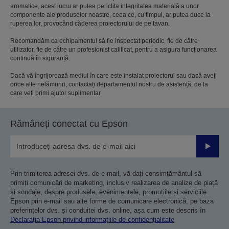
aromatice, acest lucru ar putea periclita integritatea materială a unor
componente ale produselor noastre, ceea ce, cu timpul, ar putea duce la
ruperea lor, provocând căderea proiectorului de pe tavan.
Recomandăm ca echipamentul să fie inspectat periodic, fie de către
utilizator, fie de către un profesionist calificat, pentru a asigura funcționarea
continuă în siguranță.
Dacă vă îngrijorează mediul în care este instalat proiectorul sau dacă aveți
orice alte nelămuriri, contactați departamentul nostru de asistență, de la
care veți primi ajutor suplimentar.
Rămâneți conectat cu Epson
Trimiteț
Prin trimiterea adresei dvs. de e-mail, vă dați consimțământul să
primiți comunicări de marketing, inclusiv realizarea de analize de piață
și sondaje, despre produsele, evenimentele, promoțiile și serviciile
Epson prin e-mail sau alte forme de comunicare electronică, pe baza
preferințelor dvs. și conduitei dvs. online, așa cum este descris în
Declarația Epson privind informațiile de confidențialitate