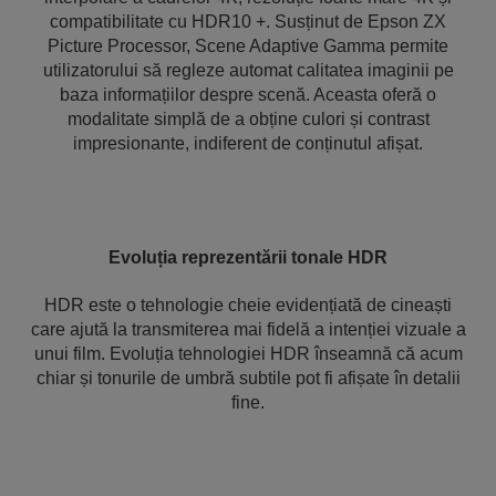
compatibilitate cu HDR10 +. Susținut de Epson ZX
Picture Processor, Scene Adaptive Gamma permite
utilizatorului să regleze automat calitatea imaginii pe
baza informațiilor despre scenă. Aceasta oferă o
modalitate simplă de a obține culori și contrast
impresionante, indiferent de conținutul afișat.
Evoluția reprezentării tonale HDR
HDR este o tehnologie cheie evidențiată de cineaști
care ajută la transmiterea mai fidelă a intenției vizuale a
unui film. Evoluția tehnologiei HDR înseamnă că acum
chiar și tonurile de umbră subtile pot fi afișate în detalii
fine.