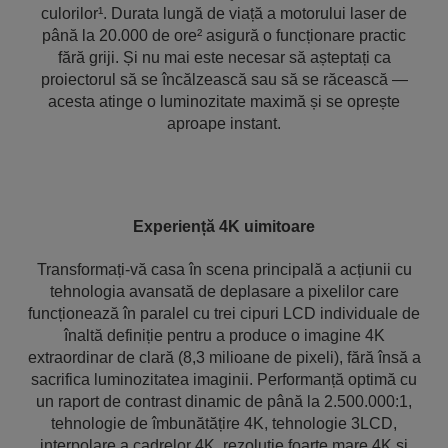
culorilor¹. Durata lungă de viață a motorului laser de
până la 20.000 de ore² asigură o funcționare practic
fără griji. Și nu mai este necesar să așteptați ca
proiectorul să se încălzească sau să se răcească —
acesta atinge o luminozitate maximă și se oprește
aproape instant.
Experiență 4K uimitoare
Transformați-vă casa în scena principală a acțiunii cu
tehnologia avansată de deplasare a pixelilor care
funcționează în paralel cu trei cipuri LCD individuale de
înaltă definiție pentru a produce o imagine 4K
extraordinar de clară (8,3 milioane de pixeli), fără însă a
sacrifica luminozitatea imaginii. Performanță optimă cu
un raport de contrast dinamic de până la 2.500.000:1,
tehnologie de îmbunătățire 4K, tehnologie 3LCD,
interpolare a cadrelor 4K, rezoluție foarte mare 4K și