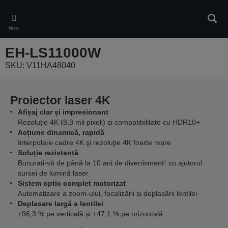
Skip
to
Căuta
main
Meniu
content
EH-LS11000W
SKU: V11HA48040
Proiector laser 4K
Afișaj clar și impresionant
Rezoluție 4K (8,3 mil pixeli) și compatibilitate cu HDR10+
Acțiune dinamică, rapidă
Interpolare cadre 4K şi rezoluţie 4K foarte mare
Soluție rezistentă
Bucurați-vă de până la 10 ani de divertisment¹ cu ajutorul
sursei de lumină laser
Sistem optic complet motorizat
Automatizare a zoom-ului, focalizării și deplasării lentilei
Deplasare largă a lentilei
±96,3 % pe verticală și ±47,1 % pe orizontală