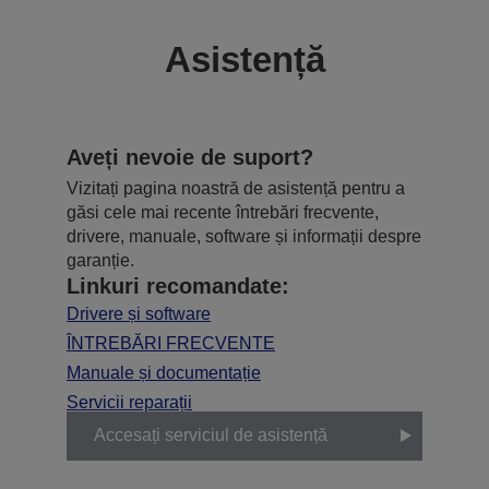
Asistență
Aveți nevoie de suport?
Vizitați pagina noastră de asistență pentru a
găsi cele mai recente întrebări frecvente,
drivere, manuale, software și informații despre
garanție.
Linkuri recomandate:
Drivere și software
ÎNTREBĂRI FRECVENTE
Manuale și documentație
Servicii reparații
Accesați serviciul de asistență