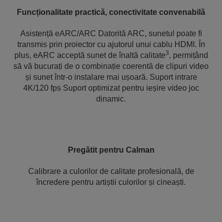
Funcționalitate practică, conectivitate convenabilă
Asistență eARC/ARC Datorită ARC, sunetul poate fi
transmis prin proiector cu ajutorul unui cablu HDMI. În
3
plus, eARC acceptă sunet de înaltă calitate
, permițând
să vă bucurați de o combinație coerentă de clipuri video
și sunet într-o instalare mai ușoară. Suport intrare
4K/120 fps Suport optimizat pentru ieșire video joc
dinamic.
Pregătit pentru Calman
Calibrare a culorilor de calitate profesională, de
încredere pentru artiștii culorilor și cineaști.