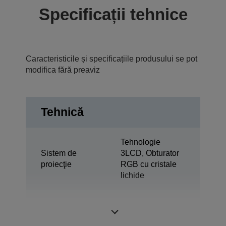
Specificații tehnice
Caracteristicile și specificațiile produsului se pot
modifica fără preaviz
Tehnică
Tehnologie
Sistem de
3LCD, Obturator
proiecţie
RGB cu cristale
lichide
0,74 inchi cu C2
Panou LCD
Fine