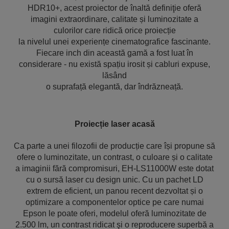
HDR10+, acest proiector de înaltă definiţie oferă
imagini extraordinare, calitate și luminozitate a
culorilor care ridică orice proiecție
la nivelul unei experiențe cinematografice fascinante.
Fiecare inch din această gamă a fost luat în
considerare - nu există spațiu irosit și cabluri expuse,
lăsând
o suprafață elegantă, dar îndrăzneață.
Proiecție laser acasă
Ca parte a unei filozofii de producție care își propune să
ofere o luminozitate, un contrast, o culoare și o calitate
a imaginii fără compromisuri, EH-LS11000W este dotat
cu o sursă laser cu design unic. Cu un pachet LD
extrem de eficient, un panou recent dezvoltat și o
optimizare a componentelor optice pe care numai
Epson le poate oferi, modelul oferă luminozitate de
2.500 lm, un contrast ridicat şi o reproducere superbă a