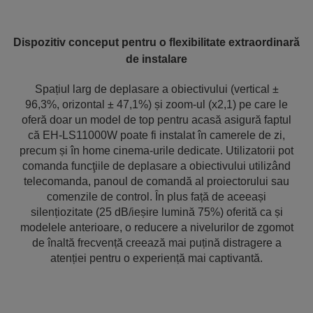
Dispozitiv conceput pentru o flexibilitate extraordinară
de instalare
Spațiul larg de deplasare a obiectivului (vertical ±
96,3%, orizontal ± 47,1%) și zoom-ul (x2,1) pe care le
oferă doar un model de top pentru acasă asigură faptul
că EH-LS11000W poate fi instalat în camerele de zi,
precum și în home cinema-urile dedicate. Utilizatorii pot
comanda funcţiile de deplasare a obiectivului utilizând
telecomanda, panoul de comandă al proiectorului sau
comenzile de control. În plus față de aceeași
silențiozitate (25 dB/ieșire lumină 75%) oferită ca și
modelele anterioare, o reducere a nivelurilor de zgomot
de înaltă frecvență creează mai puțină distragere a
atenției pentru o experiență mai captivantă.