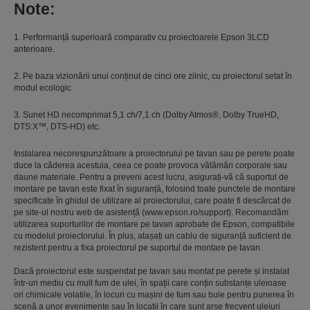
Note:
1. Performanță superioară comparativ cu proiectoarele Epson 3LCD
anterioare.
2. Pe baza vizionării unui conținut de cinci ore zilnic, cu proiectorul setat în
modul ecologic
3. Sunet HD necomprimat 5,1 ch/7,1 ch (Dolby Atmos®, Dolby TrueHD,
DTS:X™, DTS-HD) etc.
Instalarea necorespunzătoare a proiectorului pe tavan sau pe perete poate
duce la căderea acestuia, ceea ce poate provoca vătămări corporale sau
daune materiale. Pentru a preveni acest lucru, asigurați-vă că suportul de
montare pe tavan este fixat în siguranță, folosind toate punctele de montare
specificate în ghidul de utilizare al proiectorului, care poate fi descărcat de
pe site-ul nostru web de asistență (www.epson.ro/support). Recomandăm
utilizarea suporturilor de montare pe tavan aprobate de Epson, compatibile
cu modelul proiectorului. În plus, atașați un cablu de siguranță suficient de
rezistent pentru a fixa proiectorul pe suportul de montare pe tavan.
Dacă proiectorul este suspendat pe tavan sau montat pe perete și instalat
într-un mediu cu mult fum de ulei, în spații care conțin substanțe uleioase
ori chimicale volatile, în locuri cu mașini de fum sau bule pentru punerea în
scenă a unor evenimente sau în locații în care sunt arse frecvent uleiuri