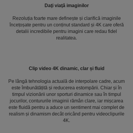
Daţi viaţă imaginilor
Rezoluția foarte mare definește și clarifică imaginile
încețoșate pentru un conținut standard și 4K care oferă
detalii incredibile pentru imagini care redau fidel
realitatea.
Clip video 4K dinamic, clar și fluid
Pe lângă tehnologia actuală de interpolare cadre, acum
este îmbunătățită și reducerea estompării. Chiar și în
timpul vizionării unor sporturi dinamice sau în timpul
jocurilor, contururile imaginii rămân clare, iar mișcarea
este fluidă pentru a aduce un sentiment mai complet de
realism și dinamism decât oricând pentru videoclipurile
4K.