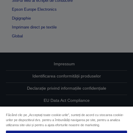
Site-ul web al echipei de conducere
Epson Europe Electronics
Digigraphie
Imprimare direct pe textile
Global
Impressum
Identificarea conformității produselor
Declarație privind informațiile confidențiale
EU Data Act Compliance
Contactaţi-ne în legătură cu datele dumneavoastră
Făcând clic pe „Acceptați toate cookie-urile”, sunteți de acord cu stocarea cookie-
urilor pe dispozitivul dvs. pentru a îmbunătăți navigarea pe site, pentru a analiza
Informaţii despre modulele cookie
utilizarea site-ului și pentru a ajuta eforturile noastre de marketing.