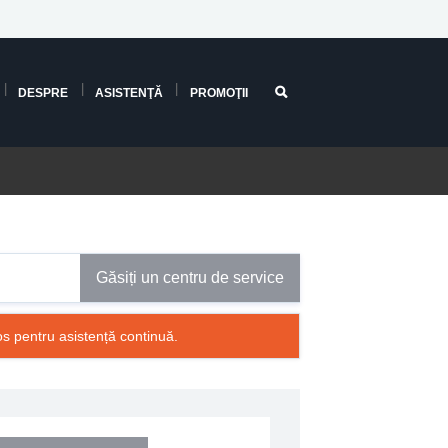
DESPRE
ASISTENŢĂ
PROMOŢII
Găsiți un centru de service
os pentru asistență continuă.