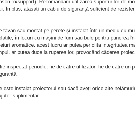
pson.ro/support). Recomandăm utilizarea suporturilor de mo
. În plus, atașați un cablu de siguranță suficient de rezisten
tavan sau montat pe perete și instalat într-un mediu cu mult
olatile, în locuri cu mașini de fum sau bule pentru punerea 
uleiuri aromatice, acest lucru ar putea periclita integritatea
mpul, ar putea duce la ruperea lor, provocând căderea proiec
nspectat periodic, fie de către utilizator, fie de către un pr
guranță.
 este instalat proiectorul sau dacă aveți orice alte nelămuri
ajutor suplimentar.