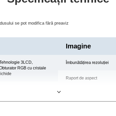
rodusului se pot modifica fără preaviz
Imagine
Tehnologie 3LCD,
Îmbunătățirea rezoluției
Obturator RGB cu cristale
lichide
Raport de aspect
0,59 inchi cu C2 Fine
Raport contrast