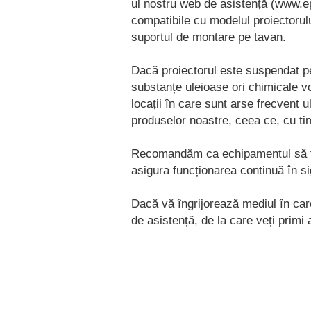
ul nostru web de asistență (www.e
compatibile cu modelul proiectorului
suportul de montare pe tavan.
Dacă proiectorul este suspendat pe 
substanțe uleioase ori chimicale v
locații în care sunt arse frecvent 
produselor noastre, ceea ce, cu ti
Recomandăm ca echipamentul să fie i
asigura funcționarea continuă în si
Dacă vă îngrijorează mediul în care
de asistență, de la care veți primi 