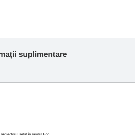
mații suplimentare
u proiectorul setat în modul Eco.