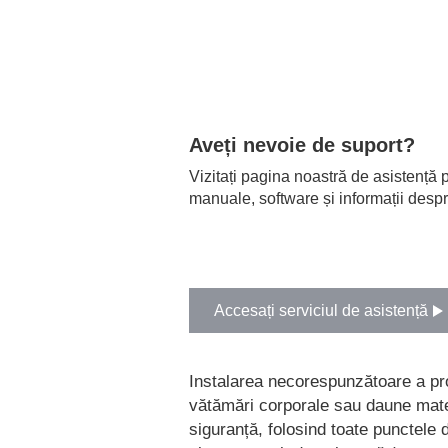
Aveți nevoie de suport?
Vizitați pagina noastră de asistență p
manuale, software și informații despr
Accesați serviciul de asistență
Instalarea necorespunzătoare a pr
vătămări corporale sau daune mater
siguranță, folosind toate punctele d