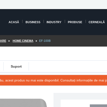
ACASĂ
BUSINESS
INDUSTRY
PRODUSE
CERNEALĂ
OARE
HOME CINEMA
EF-100B
Suport
ău, acest produs nu mai este disponibil. Consultați informațiile de mai j
SKU: V11H914140