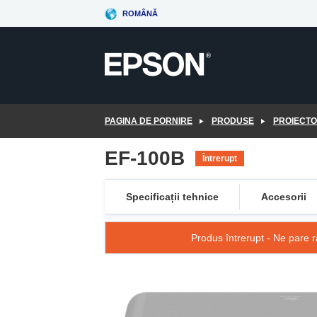
Skip
ROMÂNĂ
to
main
content
PAGINA DE PORNIRE
PRODUSE
PROIECT
EF-100B
Întrerupt
Specificații tehnice
Accesorii
Produs întrerupt - Ne pare r