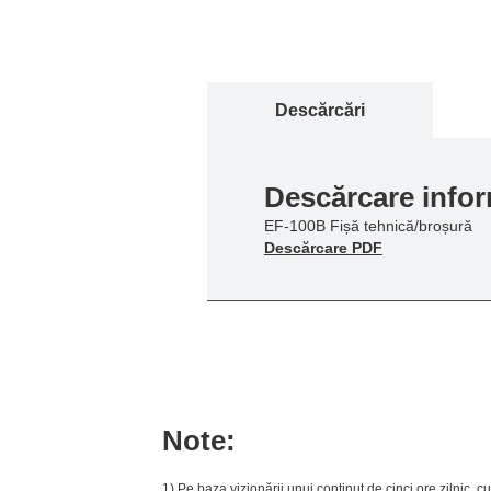
Descărcări
Descărcare infor
EF-100B Fișă tehnică/broșură
Descărcare PDF
Note:
1) Pe baza vizionării unui conţinut de cinci ore zilnic, c