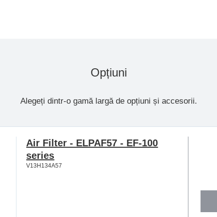
Opțiuni
Alegeți dintr-o gamă largă de opțiuni și accesorii.
Air Filter - ELPAF57 - EF-100
series
V13H134A57