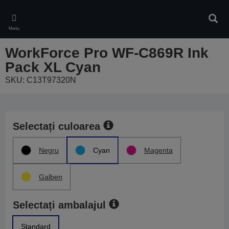
Skip
to
Căuta
main
Meniu
content
WorkForce Pro WF-C869R Ink
Pack XL Cyan
SKU: C13T97320N
Selectați culoarea
Negru
Cyan
Magenta
Galben
Selectați ambalajul
Standard