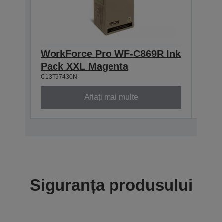
WorkForce Pro WF-C869R Ink
Wor
Pack XXL Magenta
Pac
C13T97430N
C13T9
Aflați mai multe
Siguranța produsului