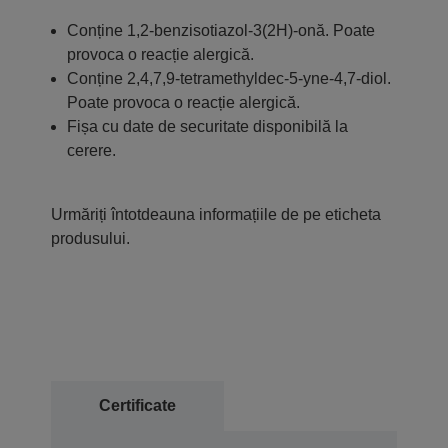
Conține 1,2-benzisotiazol-3(2H)-onă. Poate
provoca o reacție alergică.
Conține 2,4,7,9-tetramethyldec-5-yne-4,7-diol.
Poate provoca o reacție alergică.
Fișa cu date de securitate disponibilă la
cerere.
Urmăriți întotdeauna informațiile de pe eticheta
produsului.
Certificate