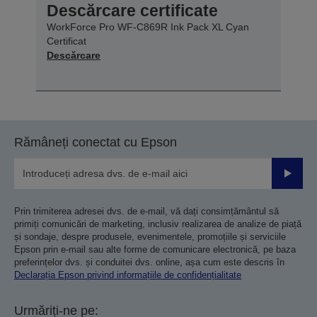
Descărcare certificate
WorkForce Pro WF-C869R Ink Pack XL Cyan
Certificat
Descărcare
Rămâneți conectat cu Epson
Trimiteț
Prin trimiterea adresei dvs. de e-mail, vă dați consimțământul să
primiți comunicări de marketing, inclusiv realizarea de analize de piață
și sondaje, despre produsele, evenimentele, promoțiile și serviciile
Epson prin e-mail sau alte forme de comunicare electronică, pe baza
preferințelor dvs. și conduitei dvs. online, așa cum este descris în
Declarația Epson privind informațiile de confidențialitate
Urmăriți-ne pe: