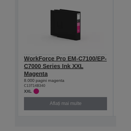
WorkForce Pro EM-C7100/EP-
Wor
C7000 Series Ink XXL
C70
Magenta
8.000 
C13T1
8.000 pagini magenta
XXL
C13T14B340
XXL
Aflați mai multe