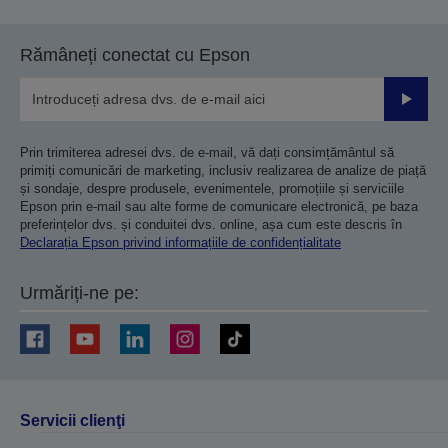
Rămâneți conectat cu Epson
Trimiteț
Prin trimiterea adresei dvs. de e-mail, vă dați consimțământul să
primiți comunicări de marketing, inclusiv realizarea de analize de piață
și sondaje, despre produsele, evenimentele, promoțiile și serviciile
Epson prin e-mail sau alte forme de comunicare electronică, pe baza
preferințelor dvs. și conduitei dvs. online, așa cum este descris în
Declarația Epson privind informațiile de confidențialitate
Urmăriți-ne pe:
Servicii clienţi