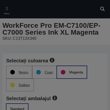
Skip
to
Căuta
main
Meniu
content
WorkForce Pro EM-C7100/EP-
C7000 Series Ink XL Magenta
SKU: C13T13X340
Selectați culoarea
Negru
Cyan
Magenta
Galben
Selectați ambalajul
Standard