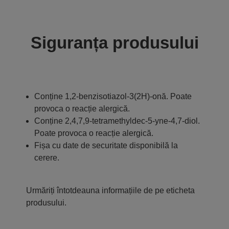
Siguranța produsului
Conține 1,2-benzisotiazol-3(2H)-onă. Poate
provoca o reacție alergică.
Conține 2,4,7,9-tetramethyldec-5-yne-4,7-diol.
Poate provoca o reacție alergică.
Fișa cu date de securitate disponibilă la
cerere.
Urmăriți întotdeauna informațiile de pe eticheta
produsului.