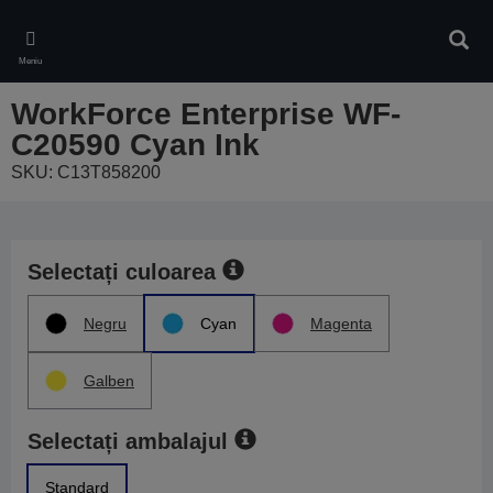
Skip
to
Căuta
main
Meniu
content
WorkForce Enterprise WF-
C20590 Cyan Ink
SKU: C13T858200
Selectați culoarea
Negru
Cyan
Magenta
Galben
Selectați ambalajul
Standard