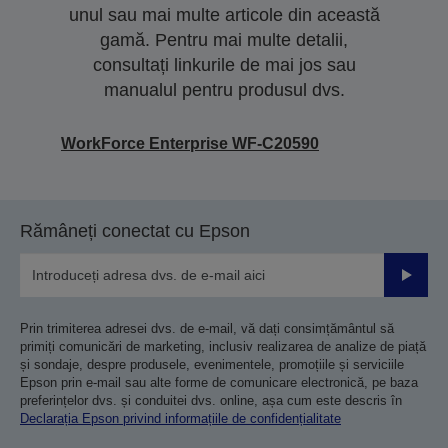
unul sau mai multe articole din această
gamă. Pentru mai multe detalii,
consultați linkurile de mai jos sau
manualul pentru produsul dvs.
WorkForce Enterprise WF-C20590
Rămâneți conectat cu Epson
Trimiteț
Prin trimiterea adresei dvs. de e-mail, vă dați consimțământul să
primiți comunicări de marketing, inclusiv realizarea de analize de piață
și sondaje, despre produsele, evenimentele, promoțiile și serviciile
Epson prin e-mail sau alte forme de comunicare electronică, pe baza
preferințelor dvs. și conduitei dvs. online, așa cum este descris în
Declarația Epson privind informațiile de confidențialitate