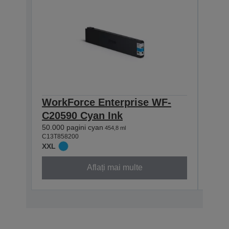
WorkForce Enterprise WF-
Wor
C20590 Cyan Ink
C20
50.000 pagini cyan
50.00
454,8 ml
C13T858200
C13T8
XXL
XXL
Aflați mai multe