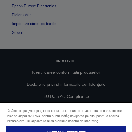
Epson Europe Electronics
Digigraphie
Imprimare direct pe textile
Global
Impressum
Identificarea conformității produselor
Declarație privind informațiile confidențiale
EU Data Act Compliance
Contactaţi-ne în legătură cu datele dumneavoastră
Făcând clic pe „Acceptați toate cookie-urile”, sunteți de acord cu stocarea cookie-
urilor pe dispozitivul dvs. pentru a îmbunătăți navigarea pe site, pentru a analiza
Informaţii despre modulele cookie
utilizarea site-ului și pentru a ajuta eforturile noastre de marketing.
Accept toate cookie-urile