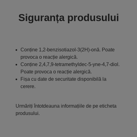
Siguranța produsului
Conține 1,2-benzisotiazol-3(2H)-onă. Poate
provoca o reacție alergică.
Conține 2,4,7,9-tetramethyldec-5-yne-4,7-diol.
Poate provoca o reacție alergică.
Fișa cu date de securitate disponibilă la
cerere.
Urmăriți întotdeauna informațiile de pe eticheta
produsului.