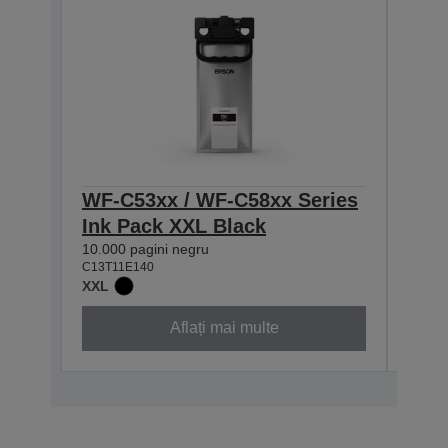
WF-C53xx / WF-C58xx Series
WF-
Ink Pack XXL Black
Ink
10.000 pagini negru
5.000
C13T11E140
C13T1
XXL
XL
Aflați mai multe