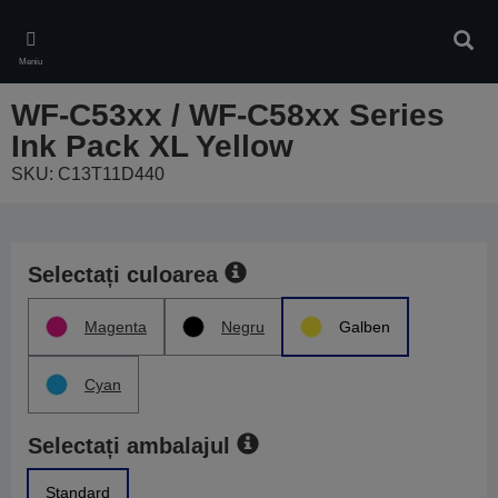
Skip
to
Căuta
main
Meniu
content
WF-C53xx / WF-C58xx Series
Ink Pack XL Yellow
SKU: C13T11D440
Selectați culoarea
Magenta
Negru
Galben
Cyan
Selectați ambalajul
Standard