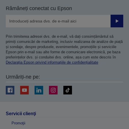
Rămâneți conectat cu Epson
Trimiteț
Prin trimiterea adresei dvs. de e-mail, vă dați consimțământul să
primiți comunicări de marketing, inclusiv realizarea de analize de piață
și sondaje, despre produsele, evenimentele, promoțiile și serviciile
Epson prin e-mail sau alte forme de comunicare electronică, pe baza
preferințelor dvs. și conduitei dvs. online, așa cum este descris în
Declarația Epson privind informațiile de confidențialitate
Urmăriți-ne pe:
Servicii clienţi
Promoţii