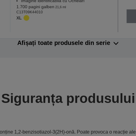
Imagine identificabilă cu Ochelari
1.700 pagini galben
21,6 ml
C13T09K44010
XL
Afișați toate produsele din serie
Siguranța produsului
onține 1,2-benzisotiazol-3(2H)-onă. Poate provoca o reacție ale