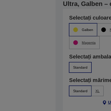
Ultra, Galben – 
Selectați culoar
Galben
Magenta
Selectați ambala
Standard
Selectați mărim
Standard
XL
U