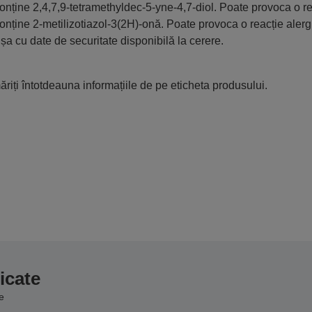
onține 2,4,7,9-tetramethyldec-5-yne-4,7-diol. Poate provoca o re
onține 2-metilizotiazol-3(2H)-onă. Poate provoca o reacție alerg
ișa cu date de securitate disponibilă la cerere.
riți întotdeauna informațiile de pe eticheta produsului.
icate
e