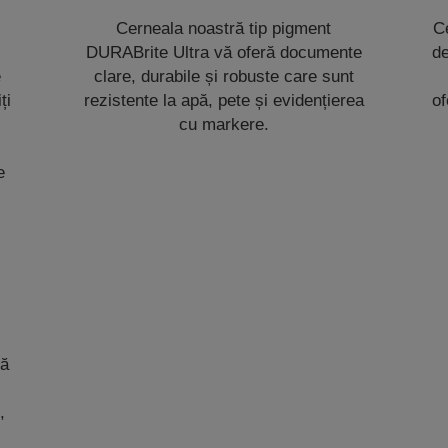
Cerneala noastră tip pigment
Ce
DURABrite Ultra vă oferă documente
de
e
clare, durabile și robuste care sunt
ți
rezistente la apă, pete și evidențierea
of
cu markere.
e
ră
e
,