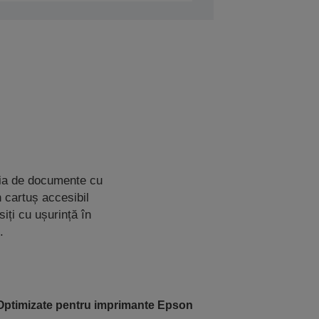
ția de documente cu
n cartuș accesibil
siți cu ușurință în
.
Optimizate pentru imprimante Epson