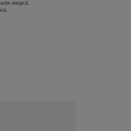
acție alergică.
ică.