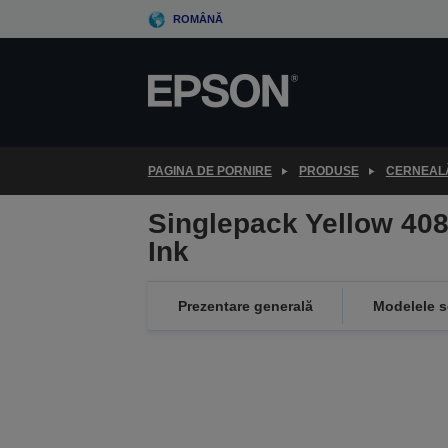
Skip
ROMÂNĂ
to
main
content
PAGINA DE PORNIRE
PRODUSE
CERNEALĂ
Singlepack Yellow 408
Ink
Prezentare generală
Modelele s