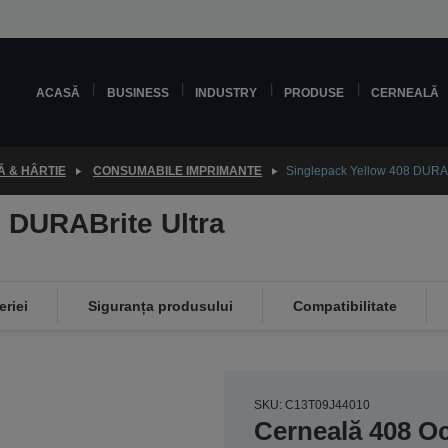
ACASĂ
BUSINESS
INDUSTRY
PRODUSE
CERNEALĂ
 & HÂRTIE
CONSUMABILE IMPRIMANTE
Singlepack Yellow 408 DURABr
 DURABrite Ultra
eriei
Siguranța produsului
Compatibilitate
SKU: C13T09J44010
Cerneală 408 O