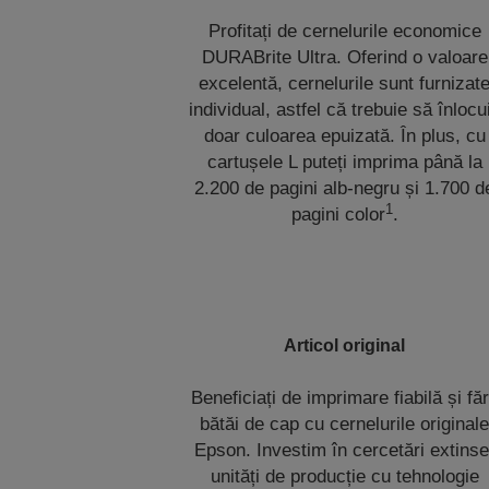
Profitați de cernelurile economice
DURABrite Ultra. Oferind o valoare
excelentă, cernelurile sunt furnizat
individual, astfel că trebuie să înlocui
doar culoarea epuizată. În plus, cu
cartușele L puteți imprima până la
2.200 de pagini alb-negru și 1.700 d
1
pagini color
.
Articol original
Beneficiați de imprimare fiabilă și fă
bătăi de cap cu cernelurile original
Epson. Investim în cercetări extinse
unități de producție cu tehnologie