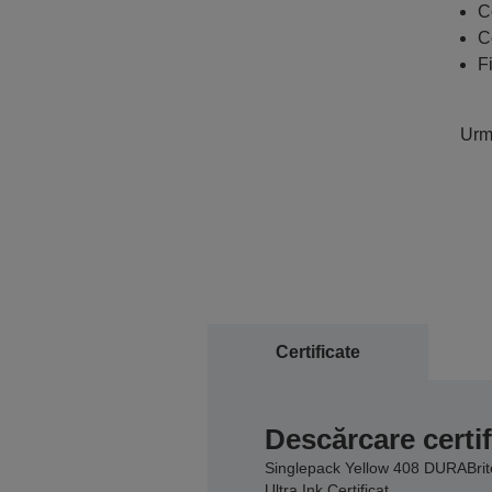
C
C
F
Urmă
Certificate
Descărcare certif
Singlepack Yellow 408 DURABrit
Ultra Ink Certificat