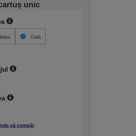
cartuș unic
ea
Negru
Cyan
jul
ea
nde să cumpăr