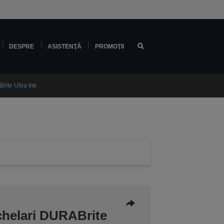
DESPRE
ASISTENŢĂ
PROMOŢII
ite Ultra Ink
chelari DURABrite