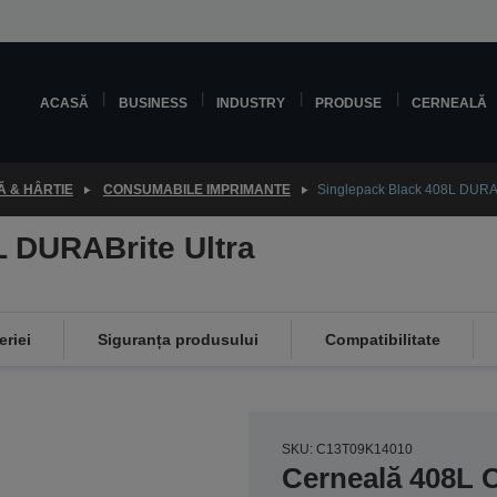
ACASĂ
BUSINESS
INDUSTRY
PRODUSE
CERNEALĂ
 & HÂRTIE
CONSUMABILE IMPRIMANTE
Singlepack Black 408L DURABr
L DURABrite Ultra
eriei
Siguranța produsului
Compatibilitate
SKU: C13T09K14010
Cerneală 408L 