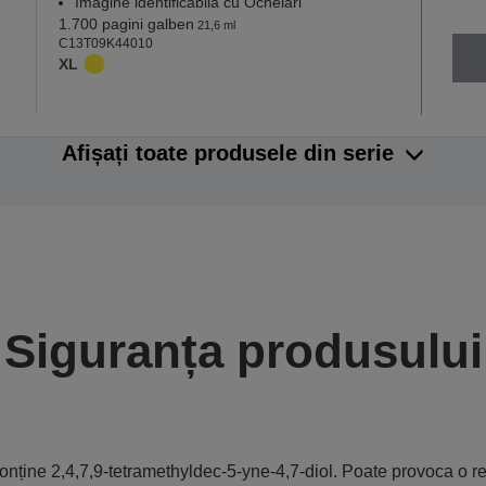
Imagine identificabilă cu Ochelari
1.700 pagini galben
21,6 ml
C13T09K44010
XL
Afișați toate produsele din serie
Siguranța produsului
onține 2,4,7,9-tetramethyldec-5-yne-4,7-diol. Poate provoca o re