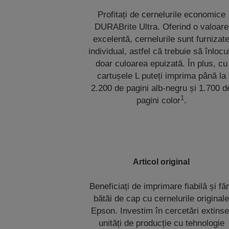
Profitați de cernelurile economice
DURABrite Ultra. Oferind o valoare
excelentă, cernelurile sunt furnizat
individual, astfel că trebuie să înlocui
doar culoarea epuizată. În plus, cu
cartușele L puteți imprima până la
2.200 de pagini alb-negru și 1.700 d
1
pagini color
.
Articol original
Beneficiați de imprimare fiabilă și fă
bătăi de cap cu cernelurile original
Epson. Investim în cercetări extinse
unități de producție cu tehnologie