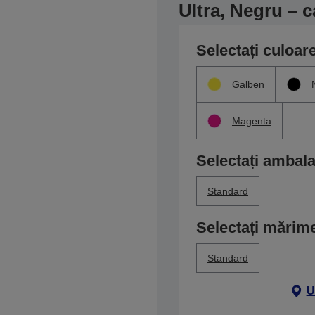
Ultra, Negru – c
Selectați culoar
Galben
Magenta
Selectați ambala
Standard
Selectați mărim
Standard
U