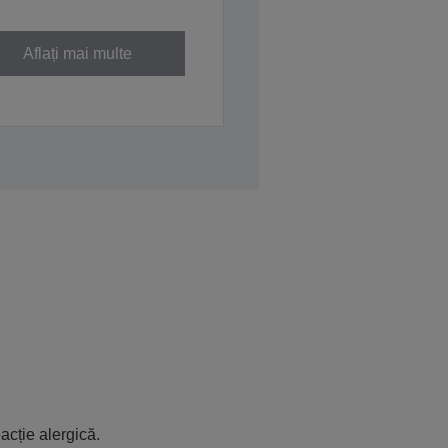
Aflați mai multe
acție alergică.