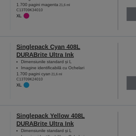
1.700 pagini magenta
21,6 ml
C13T09K34010
XL
Singlepack Cyan 408L
DURABrite Ultra Ink
Dimensiunile standard și L
Imagine identificabilă cu Ochelari
1.700 pagini cyan
21,6 ml
C13T09K24010
XL
Singlepack Yellow 408L
DURABrite Ultra Ink
Dimensiunile standard și L