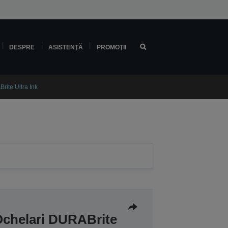
DESPRE
ASISTENŢĂ
PROMOŢII
ite Ultra Ink
Ochelari DURABrite