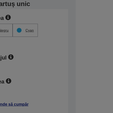
artuș unic
ea
Negru
Cyan
jul
ea
nde să cumpăr