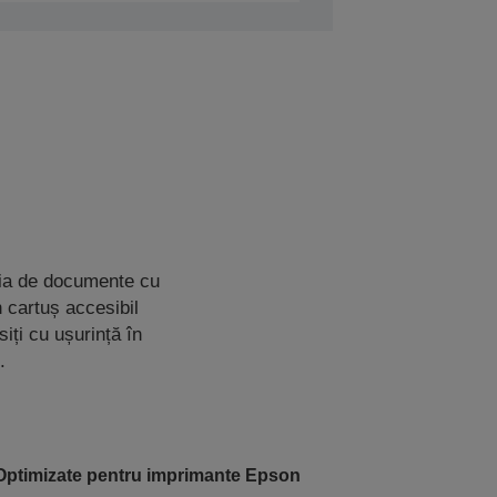
ția de documente cu
n cartuș accesibil
siți cu ușurință în
.
Optimizate pentru imprimante Epson