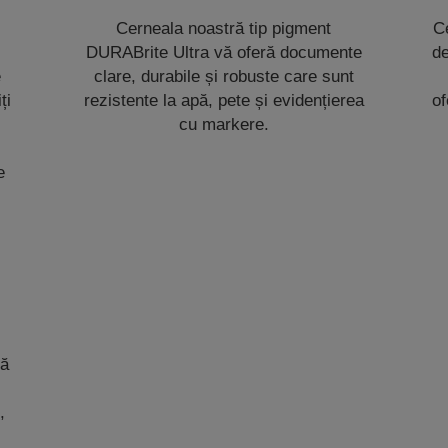
Cerneala noastră tip pigment
Ce
DURABrite Ultra vă oferă documente
de
e
clare, durabile și robuste care sunt
ți
rezistente la apă, pete și evidențierea
of
cu markere.
e
ră
e
,