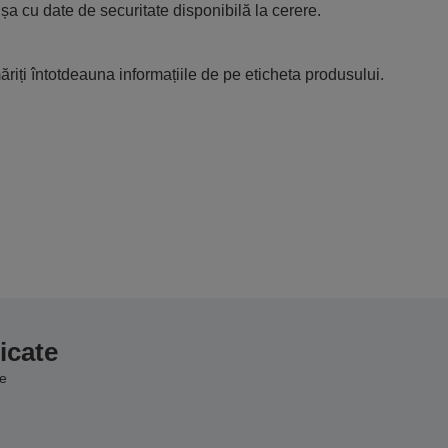
ișa cu date de securitate disponibilă la cerere.
riți întotdeauna informațiile de pe eticheta produsului.
icate
e