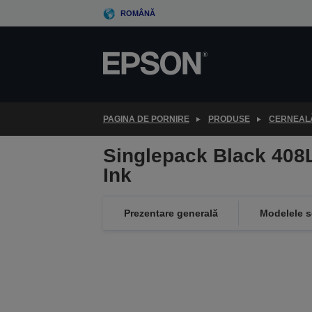
Skip
ROMÂNĂ
to
main
content
PAGINA DE PORNIRE
PRODUSE
CERNEALĂ
Singlepack Black 408
Ink
Prezentare generală
Modelele s