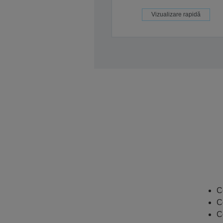
Vizualizare rapidă
C
C
C