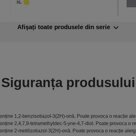
XL
Afișați toate produsele din serie
Siguranța produsului
onține 1,2-benzisotiazol-3(2H)-onă. Poate provoca o reacție ale
onține 2,4,7,9-tetramethyldec-5-yne-4,7-diol. Poate provoca o re
onține 2-metilizotiazol-3(2H)-onă. Poate provoca o reacție alerg