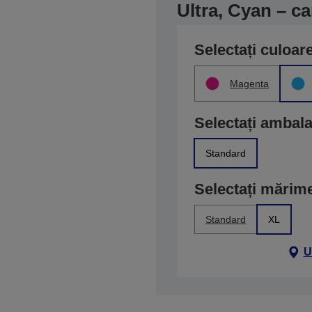
Ultra, Cyan – ca
Selectați culoar
Magenta
Selectați ambala
Standard
Selectați mărim
Standard
XL
U