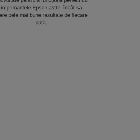
zvoltate pentru a funcționa perfect cu
imprimantele Epson astfel încât să
ere cele mai bune rezultate de fiecare
dată.