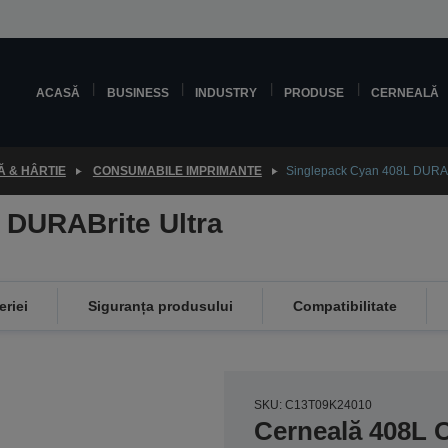
ACASĂ
BUSINESS
INDUSTRY
PRODUSE
CERNEALĂ
 & HÂRTIE
CONSUMABILE IMPRIMANTE
Singlepack Cyan 408L DURABr
 DURABrite Ultra
eriei
Siguranța produsului
Compatibilitate
SKU: C13T09K24010
Cerneală 408L 