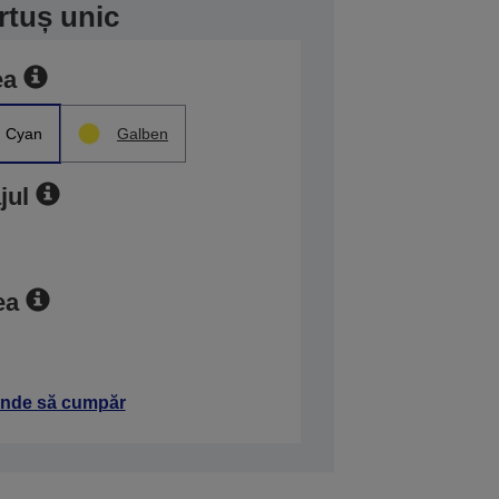
rtuș unic
ea
Cyan
Galben
jul
ea
nde să cumpăr