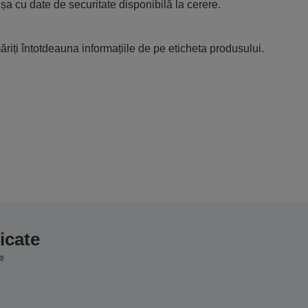
ișa cu date de securitate disponibilă la cerere.
riți întotdeauna informațiile de pe eticheta produsului.
icate
e