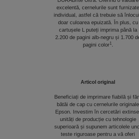
DURABrite Ultra. Oferind o valoare
excelentă, cernelurile sunt furnizat
individual, astfel că trebuie să înlocui
doar culoarea epuizată. În plus, cu
cartușele L puteți imprima până la
2.200 de pagini alb-negru și 1.700 d
1
pagini color
.
Articol original
Beneficiați de imprimare fiabilă și fă
bătăi de cap cu cernelurile original
Epson. Investim în cercetări extinse
unități de producție cu tehnologie
superioară și supunem articolele un
teste riguroase pentru a vă oferi