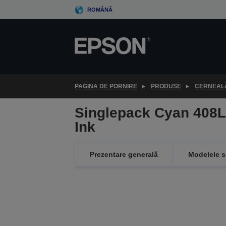
Skip
ROMÂNĂ
to
main
content
PAGINA DE PORNIRE
PRODUSE
CERNEALĂ
Singlepack Cyan 408L
Ink
Prezentare generală
Modelele s