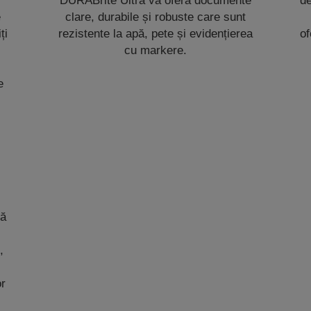
DURABrite Ultra vă oferă documente
de
e
clare, durabile și robuste care sunt
ți
rezistente la apă, pete și evidențierea
of
cu markere.
e
ră
e
,
or