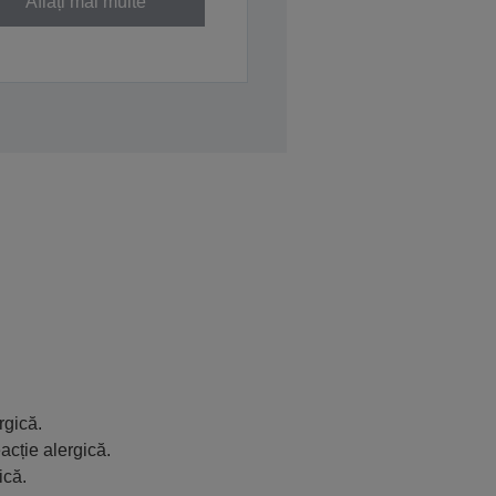
Aflați mai multe
rgică.
acție alergică.
ică.