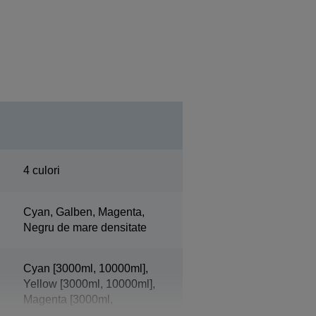
4 culori
Cyan, Galben, Magenta,
Negru de mare densitate
Cyan [3000ml, 10000ml],
Yellow [3000ml, 10000ml],
Magenta [3000ml,
10000ml], High Density