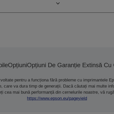
ile
Opțiuni
Opțiuni De Garanție Extinsă Cu
zvoltate pentru a funcționa fără probleme cu imprimantele Ep
ete, care va dura timp de generații. Dacă căutați mai multe i
eți cea mai bună performanță din cernelurile noastre, vă rug
https://www.epson.eu/pageyield