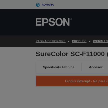
Skip
ROMÂNĂ
to
main
content
PAGINA DE PORNIRE
PRODUSE
IMPRIMAN
SureColor SC-F11000 
Specificații tehnice
Accesorii
Produs întrerupt - Ne pare r