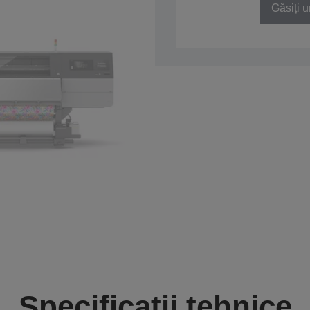
Găsiți u
Specificații tehnice