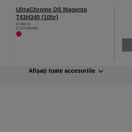
UltraChrome DS Magenta
T43H340 (10ltr)
10.000 ml
C13T43H340
Afișați toate accesoriile