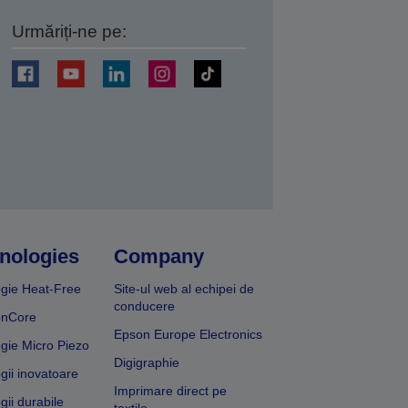
Urmăriți-ne pe:
ți
nologies
Company
gie Heat-Free
Site-ul web al echipei de
conducere
onCore
Epson Europe Electronics
gie Micro Piezo
Digigraphie
gii inovatoare
Imprimare direct pe
gii durabile
textile