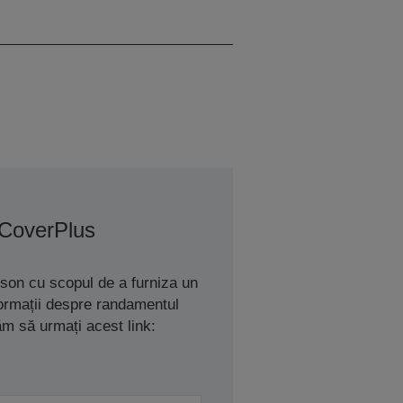
Black [3000ml, 10000ml]
 CoverPlus
son cu scopul de a furniza un
nformații despre randamentul
ăm să urmați acest link: