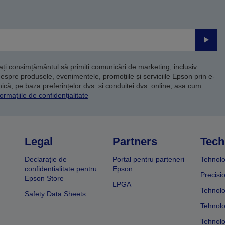
Trimite
dați consimțământul să primiți comunicări de marketing, inclusiv
despre produsele, evenimentele, promoțiile și serviciile Epson prin e-
că, pe baza preferințelor dvs. și conduitei dvs. online, așa cum
ormațiile de confidențialitate
Legal
Partners
Tech
Declarație de
Portal pentru parteneri
Tehnolo
confidențialitate pentru
Epson
Precisi
Epson Store
LPGA
Tehnolo
Safety Data Sheets
Tehnolo
Tehnolo