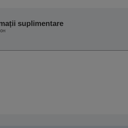
mații suplimentare
00H