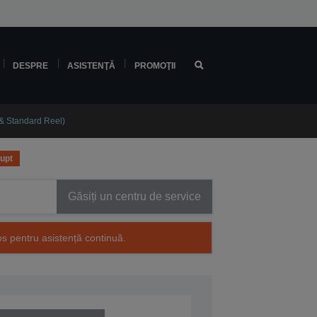
DESPRE
ASISTENŢĂ
PROMOŢII
& Standard Reel)
rupt
Găsiți un centru de service
os pentru asistență continuă.