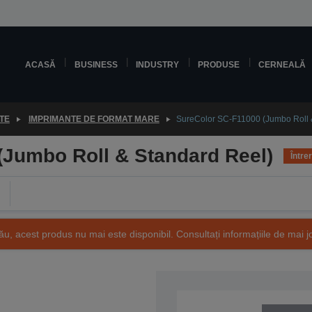
ACASĂ
BUSINESS
INDUSTRY
PRODUSE
CERNEALĂ
TE
IMPRIMANTE DE FORMAT MARE
SureColor SC-F11000 (Jumbo Roll 
(Jumbo Roll & Standard Reel)
Între
ău, acest produs nu mai este disponibil. Consultați informațiile de mai j
SKU: C11CK84301A1