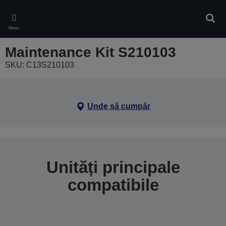
Skip
to
Căuta
main
Meniu
content
Maintenance Kit S210103
SKU: C13S210103
Unde să cumpăr
Unități principale
compatibile