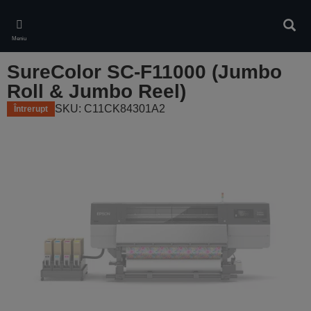
Skip
to
Căuta
main
Meniu
content
SureColor SC-F11000 (Jumbo
Roll & Jumbo Reel)
SKU: C11CK84301A2
Întrerupt