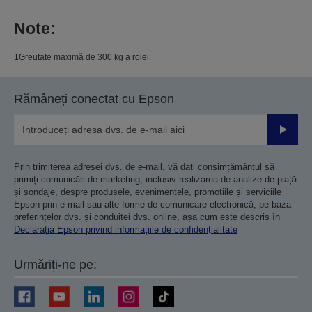
Note:
1Greutate maximă de 300 kg a rolei.
Rămâneți conectat cu Epson
Trimiteț
Prin trimiterea adresei dvs. de e-mail, vă dați consimțământul să
primiți comunicări de marketing, inclusiv realizarea de analize de piață
și sondaje, despre produsele, evenimentele, promoțiile și serviciile
Epson prin e-mail sau alte forme de comunicare electronică, pe baza
preferințelor dvs. și conduitei dvs. online, așa cum este descris în
Declarația Epson privind informațiile de confidențialitate
Urmăriți-ne pe: