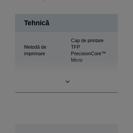
Tehnică
Cap de printare
Metodă de
TFP
imprimare
PrecisionCore™
Micro
Tehnologie
Epson
cerneală
Ultrachrome® DS