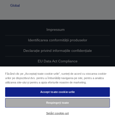
Global
Impressum
Identificarea conformității produselor
Declarație privind informațiile confidențiale
EU Data Act Compliance
Contactaţi-ne în legătură cu datele dumneavoastră
Făcând clic pe „Acceptați toate cookie-urile”, sunteți de acord cu stocarea cookie-
urilor pe dispozitivul dvs. pentru a îmbunătăți navigarea pe site, pentru a analiza
Informaţii despre modulele cookie
utilizarea site-ului și pentru a ajuta eforturile noastre de marketing.
Accept toate cookie-urile
Angajamentul Epson pe linie de accesibilitate
Respingeți toate
Drepturi de autor © 2026 Seiko Epson
Setări cookie-uri