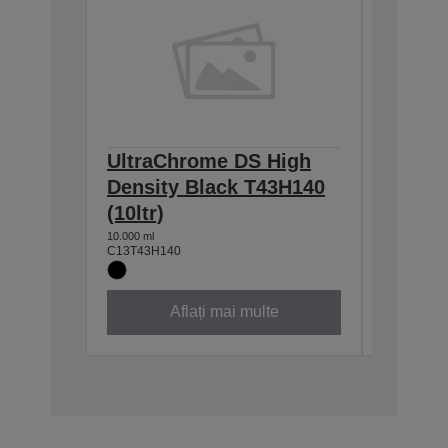
UltraChrome DS High
Ultra
Density Black T43H140
T43H24
(10ltr)
10.000 ml
C13T43H2
10.000 ml
C13T43H140
Aflați mai multe