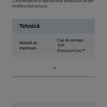
Caracteristicile și specificațiile produsului se pot
modifica fără preaviz
Tehnică
Cap de printare
Metodă de
TFP
imprimare
PrecisionCore™
Tehnologie
Ultrachrome®
cerneală
GS3