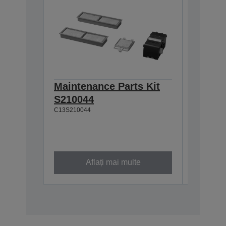
Maintenance Parts Kit
Single
S210044
GS3 Bl
C13S210044
(700m
700 ml
C13T89110
Aflați mai multe