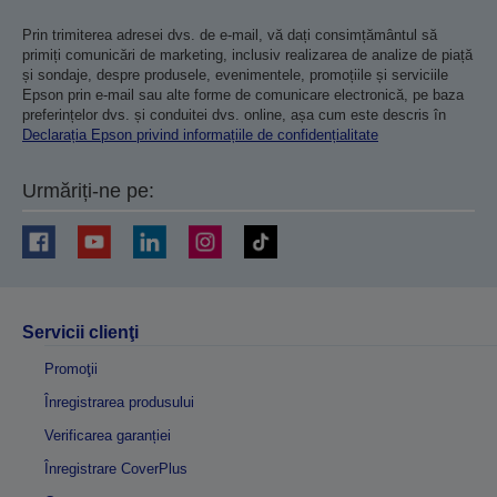
Prin trimiterea adresei dvs. de e-mail, vă dați consimțământul să
primiți comunicări de marketing, inclusiv realizarea de analize de piață
și sondaje, despre produsele, evenimentele, promoțiile și serviciile
Epson prin e-mail sau alte forme de comunicare electronică, pe baza
preferințelor dvs. și conduitei dvs. online, așa cum este descris în
Declarația Epson privind informațiile de confidențialitate
Urmăriți-ne pe:
Servicii clienţi
Promoţii
Înregistrarea produsului
Verificarea garanției
Înregistrare CoverPlus