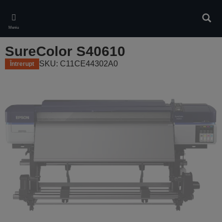
Skip
to
Căuta
main
Meniu
content
SureColor S40610
SKU: C11CE44302A0
Întrerupt