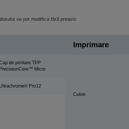
rodusului se pot modifica fără preaviz
Imprimare
Cap de printare TFP
PrecisionCore™ Micro
Ultrachrome® Pro12
Culori