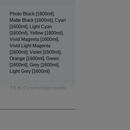
Photo Black [1600ml],
Matte Black [1600ml], Cyan
[1600ml], Light Cyan
[1600ml], Yellow [1600ml],
Vivid Magenta [1600ml],
Vivid Light Magenta
[1600ml], Violet [1600ml],
Orange [1600ml], Green
[1600ml], Grey [1600ml],
Light Grey [1600ml]
3,5 pl, Cu tehnologie pentru
r
picături de cerneală de
dimensiuni variabile