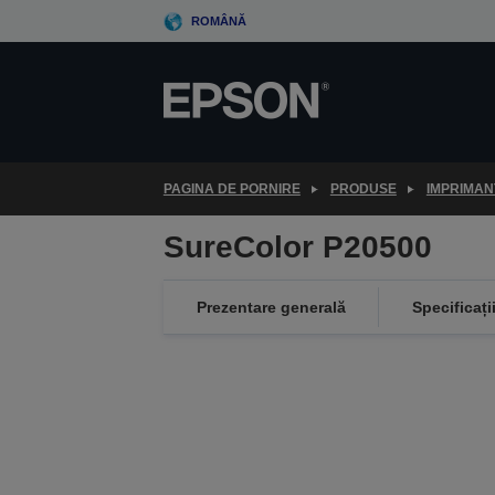
Skip
ROMÂNĂ
to
main
content
PAGINA DE PORNIRE
PRODUSE
IMPRIMAN
SureColor P20500
Prezentare generală
Specificați