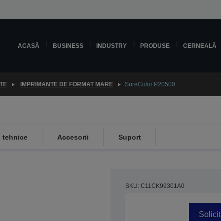
ACASĂ
BUSINESS
INDUSTRY
PRODUSE
CERNEALĂ
TE
IMPRIMANTE DE FORMAT MARE
SureColor P20500
i tehnice
Accesorii
Suport
SKU: C11CK99301A0
Solici