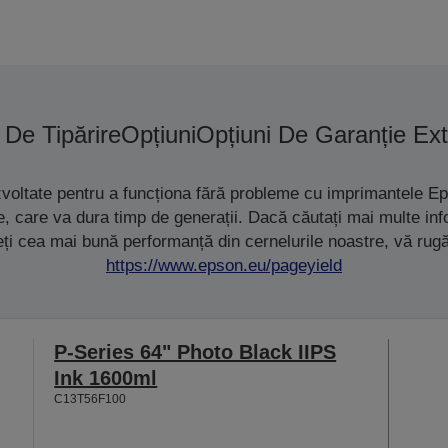
 De Tipărire
Opțiuni
Opțiuni De Garanție Ex
zvoltate pentru a funcționa fără probleme cu imprimantele Ep
ete, care va dura timp de generații. Dacă căutați mai multe i
eți cea mai bună performanță din cernelurile noastre, vă rug
https://www.epson.eu/pageyield
P-Series 64" Photo Black IIPS
Ink 1600ml
C13T56F100