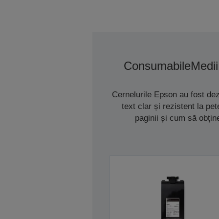
Consumabile
Medii
Cernelurile Epson au fost de
text clar și rezistent la p
paginii și cum să obțin