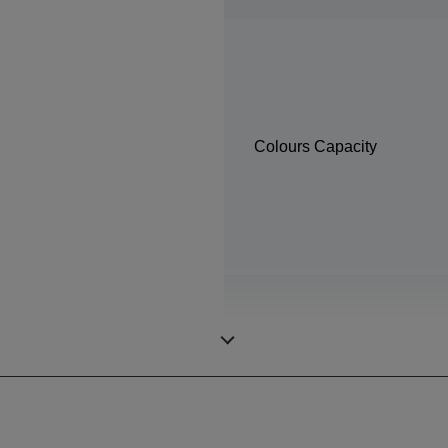
Colours Capacity
Mărime minimă a picăturilo