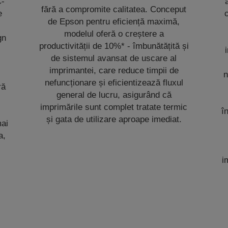
C-
fără a compromite calitatea. Conceput
e
c
de Epson pentru eficiență maximă,
modelul oferă o creștere a
gn
productivității de 10%* - îmbunătățită și
de sistemul avansat de uscare al
imprimantei, care reduce timpii de
n
nefuncționare și eficientizează fluxul
ră
general de lucru, asigurând că
imprimările sunt complet tratate termic
î
și gata de utilizare aproape imediat.
mai
a,
i