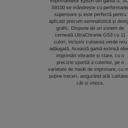
imprimantelor Epson din gama S, S
S9100 se mândrește cu performanț
superioare și este perfectă pentru
aplicații precum semnalistică și desi
grafic. Dispune de un sistem de
cerneală UltraChrome GS3 cu 11
culori, inclusiv culoarea verde nou
adăugată. Această gamă extinsă ofe
imprimări vibrante și clare, cu o
precizie sporită a culorilor, pe o
varietate de medii de imprimare, cu 
puține treceri, asigurând atât calitate
cât și viteza.