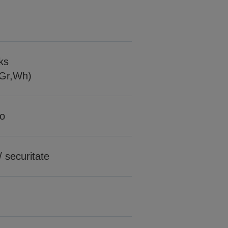
nks
Gr,Wh)
ro
/ securitate