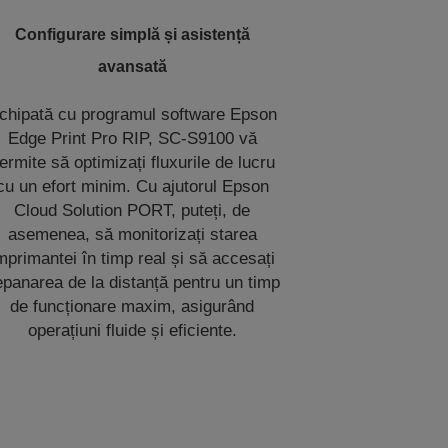
Configurare simplă și asistență
avansată
chipată cu programul software Epson
Edge Print Pro RIP, SC-S9100 vă
ermite să optimizați fluxurile de lucru
cu un efort minim. Cu ajutorul Epson
Cloud Solution PORT, puteți, de
asemenea, să monitorizați starea
mprimantei în timp real și să accesați
panarea de la distanță pentru un timp
de funcționare maxim, asigurând
operațiuni fluide și eficiente.