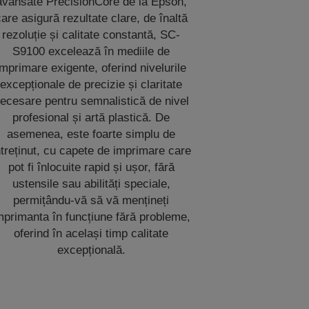
avansate PrecisionCore de la Epson,
are asigură rezultate clare, de înaltă
rezoluție și calitate constantă, SC-
S9100 excelează în mediile de
imprimare exigente, oferind nivelurile
excepționale de precizie și claritate
ecesare pentru semnalistică de nivel
profesional și artă plastică. De
asemenea, este foarte simplu de
ntreținut, cu capete de imprimare care
pot fi înlocuite rapid și ușor, fără
ustensile sau abilități speciale,
permițându-vă să vă mențineți
mprimanta în funcțiune fără probleme,
oferind în același timp calitate
excepțională.