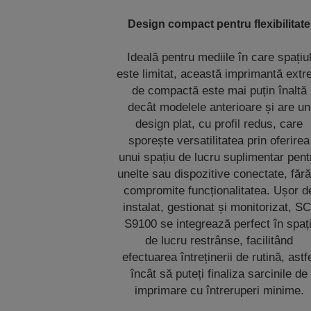
Design compact pentru flexibilitate
Ideală pentru mediile în care spațiu
este limitat, această imprimantă ext
de compactă este mai puțin înaltă
decât modelele anterioare și are un
design plat, cu profil redus, care
sporește versatilitatea prin oferirea
unui spațiu de lucru suplimentar pent
unelte sau dispozitive conectate, fără
compromite funcționalitatea. Ușor d
instalat, gestionat și monitorizat, SC
S9100 se integrează perfect în spați
de lucru restrânse, facilitând
efectuarea întreținerii de rutină, astf
încât să puteți finaliza sarcinile de
imprimare cu întreruperi minime.