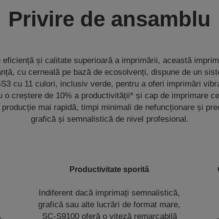
Privire de ansamblu
eficiență și calitate superioară a imprimării, această imprim
anță, cu cerneală pe bază de ecosolvenți, dispune de un sis
3 cu 11 culori, inclusiv verde, pentru a oferi imprimări vib
 o creștere de 10% a productivității* și cap de imprimare ce 
o producție mai rapidă, timpi minimali de nefuncționare și pre
grafică și semnalistică de nivel profesional.
Productivitate sporită
Indiferent dacă imprimați semnalistică,
grafică sau alte lucrări de format mare,
SC-S9100 oferă o viteză remarcabilă