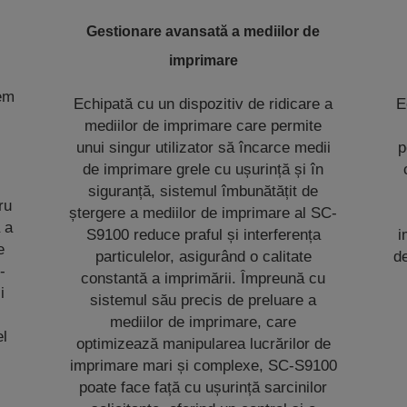
Gestionare avansată a mediilor de
imprimare
l
rem
Echipată cu un dispozitiv de ridicare a
E
mediilor de imprimare care permite
unui singur utilizator să încarce medii
p
de imprimare grele cu ușurință și în
siguranță, sistemul îmbunătățit de
ru
ștergere a mediilor de imprimare al SC-
 a
S9100 reduce praful și interferența
i
e
particulelor, asigurând o calitate
de
-
constantă a imprimării. Împreună cu
i
sistemul său precis de preluare a
mediilor de imprimare, care
el
optimizează manipularea lucrărilor de
imprimare mari și complexe, SC-S9100
poate face față cu ușurință sarcinilor