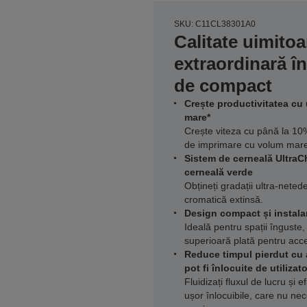
SKU: C11CL38301A0
Calitate uimitoa
extraordinară î
de compact
Crește productivitatea cu 
mare*
Crește viteza cu până la 10%
de imprimare cu volum mar
Sistem de cerneală UltraC
cerneală verde
Obțineți gradații ultra-neted
cromatică extinsă.
Design compact și instala
Ideală pentru spații înguste,
superioară plată pentru acces
Reduce timpul pierdut cu 
pot fi înlocuite de utilizato
Fluidizați fluxul de lucru și 
ușor înlocuibile, care nu nec