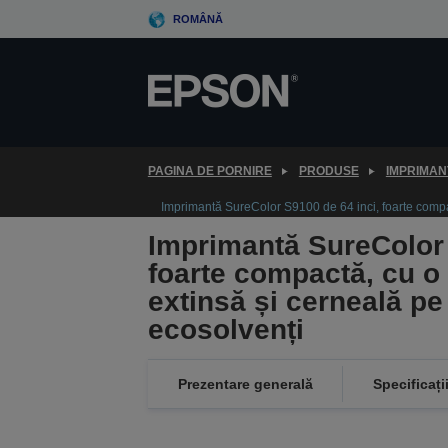
Skip
ROMÂNĂ
to
main
content
PAGINA DE PORNIRE
PRODUSE
IMPRIMAN
Imprimantă SureColor S9100 de 64 inci, foarte compa
Imprimantă SureColor 
foarte compactă, cu 
extinsă și cerneală pe
ecosolvenți
Prezentare generală
Specificați