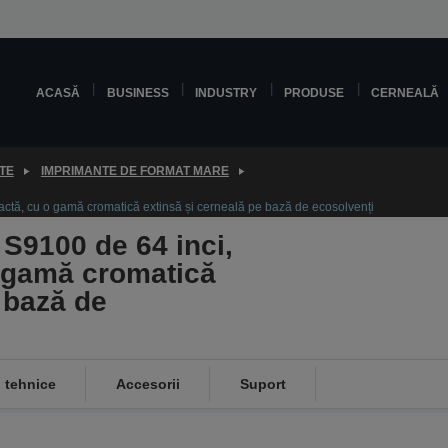
ACASĂ
BUSINESS
INDUSTRY
PRODUSE
CERNEALĂ
TE
IMPRIMANTE DE FORMAT MARE
ctă, cu o gamă cromatică extinsă și cerneală pe bază de ecosolvenți
S9100 de 64 inci,
o gamă cromatică
 bază de
i tehnice
Accesorii
Suport