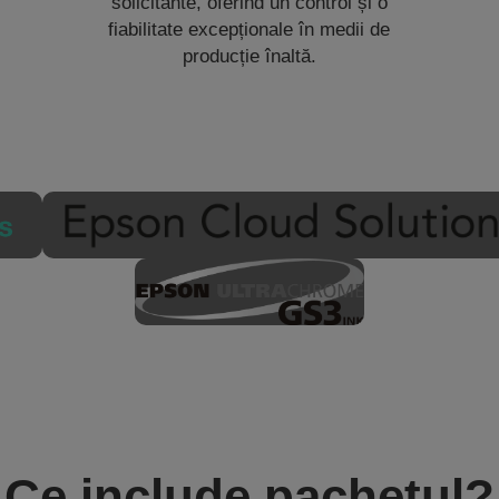
solicitante, oferind un control și o
fiabilitate excepționale în medii de
producție înaltă.
Ce include pachetul?