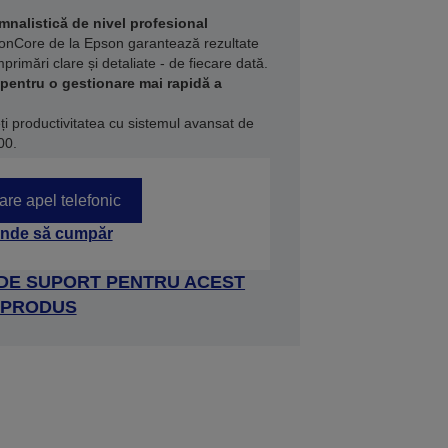
emnalistică de nivel profesional
ionCore de la Epson garantează rezultate
mprimări clare și detaliate - de fiecare dată.
pentru o gestionare mai rapidă a
teți productivitatea cu sistemul avansat de
00.
tare apel telefonic
nde să cumpăr
 DE SUPORT PENTRU ACEST
PRODUS