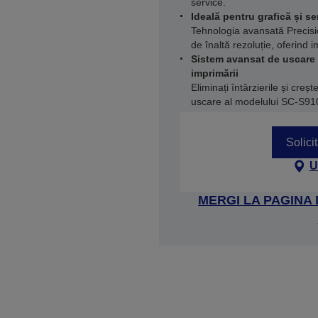
service.
Ideală pentru grafică și s
Tehnologia avansată Precis
de înaltă rezoluție, oferind i
Sistem avansat de uscare 
imprimării
Eliminați întârzierile și creș
uscare al modelului SC-S91
Solici
U
MERGI LA PAGINA