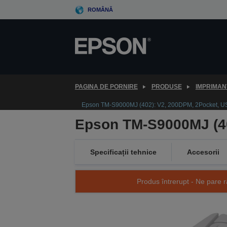
Skip
ROMÂNĂ
to
main
content
PAGINA DE PORNIRE
PRODUSE
IMPRIMAN
Epson TM-S9000MJ (402): V2, 200DPM, 2Pocket, 
Epson TM-S9000MJ (4
Specificații tehnice
Accesorii
Produs întrerupt - Ne pare r