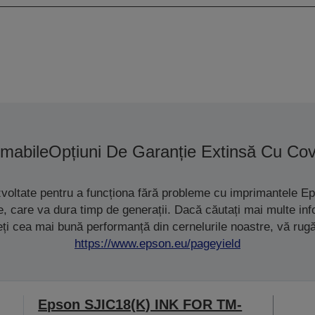
mabile
Opțiuni De Garanție Extinsă Cu Co
zvoltate pentru a funcționa fără probleme cu imprimantele Ep
ete, care va dura timp de generații. Dacă căutați mai multe i
eți cea mai bună performanță din cernelurile noastre, vă rug
https://www.epson.eu/pageyield
Epson SJIC18(K) INK FOR TM-