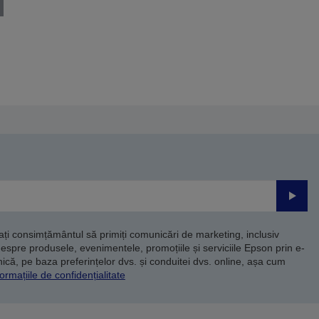
Trimite
dați consimțământul să primiți comunicări de marketing, inclusiv
despre produsele, evenimentele, promoțiile și serviciile Epson prin e-
că, pe baza preferințelor dvs. și conduitei dvs. online, așa cum
ormațiile de confidențialitate