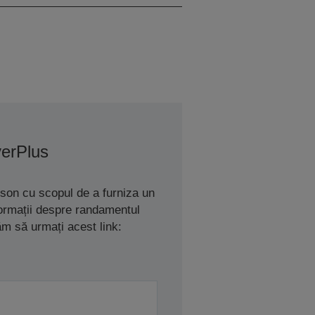
verPlus
son cu scopul de a furniza un
nformații despre randamentul
ăm să urmați acest link: