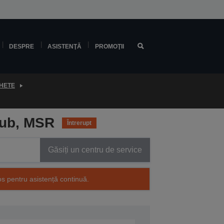
DESPRE
ASISTENŢĂ
PROMOŢII
HETE
Hub, MSR
Întrerupt
Găsiți un centru de service
os pentru asistență continuă.