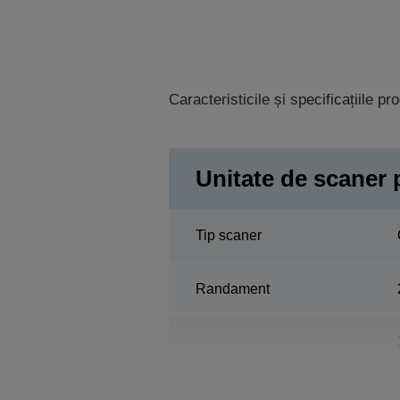
Caracteristicile și specificațiile p
Unitate de scaner 
Tip scaner
Randament
Rezoluţie coală tăiată