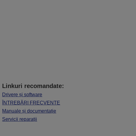
Linkuri recomandate:
Drivere și software
ÎNTREBĂRI FRECVENTE
Manuale și documentație
Servicii reparații