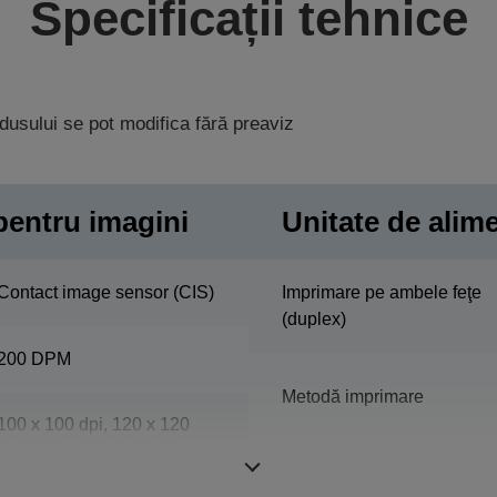
Specificații tehnice
rodusului se pot modifica fără preaviz
pentru imagini
Unitate de alime
Contact image sensor (CIS)
Imprimare pe ambele feţe
(duplex)
200 DPM
Metodă imprimare
100 x 100 dpi, 120 x 120
dpi, 200 x 200 dpi, 240 x
240 dpi, 300 x 300 dpi
Imprimare color