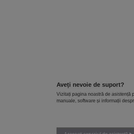
Aveți nevoie de suport?
Vizitați pagina noastră de asistență p
manuale, software și informații despr