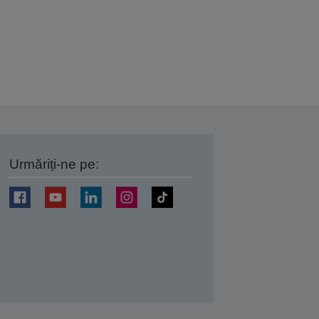
Urmăriți-ne pe:
ți