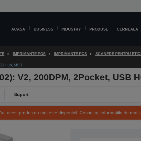
ACASĂ
BUSINESS
INDUSTRY
PRODUSE
CERNEALĂ
TE
IMPRIMANTE POS
IMPRIMANTE POS
SCANERE PENTRU ETIC
USB Hub, MSR
02): V2, 200DPM, 2Pocket, USB 
Suport
ău, acest produs nu mai este disponibil. Consultați informațiile de mai j
SKU: A41A267402